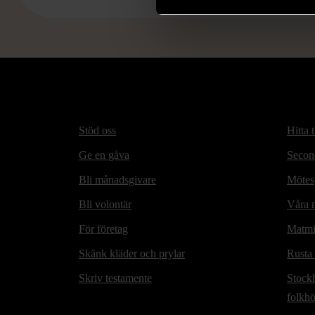
Stöd oss
Hitta t
Ge en gåva
Secon
Bli månadsgivare
Mötesp
Bli volontär
Våra m
För företag
Matmi
Skänk kläder och prylar
Rusta
Skriv testamente
Stock
folkh