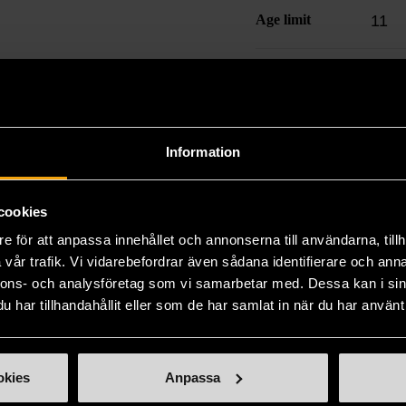
Age limit
11
Utgivningsår
201
Varumärke
War
Information
cookies
Produkten är unik o
e för att anpassa innehållet och annonserna till användarna, tillh
Fri frakt på alla k
vår trafik. Vi vidarebefordrar även sådana identifierare och anna
nnons- och analysföretag som vi samarbetar med. Dessa kan i sin
14 dagars ångerrät
har tillhandahållit eller som de har samlat in när du har använt 
okies
Anpassa