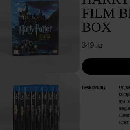
FILM 
BOX
349 kr
Beskrivning
Upptä
komple
nya o
magin 
slutst
serie
med se