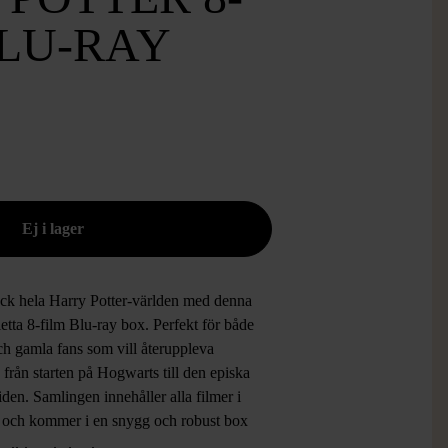
BLU-RAY
ck hela Harry Potter-världen med denna
tta 8-film Blu-ray box. Perfekt för både
ch gamla fans som vill återuppleva
från starten på Hogwarts till den episka
riden. Samlingen innehåller alla filmer i
n och kommer i en snygg och robust box
parata, tydliga Blu-ray-fodral för varje