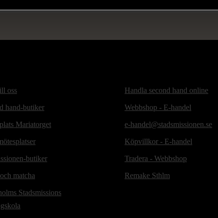
ill oss
Handla second hand online
d hand-butiker
Webbshop - E-handel
lats Mariatorget
e-handel@stadsmissionen.se
ötesplatser
Köpvillkor - E-handel
ssionen-butiker
Tradera - Webbshop
 och matcha
Remake Sthlm
holms Stadsmissions
ögskola