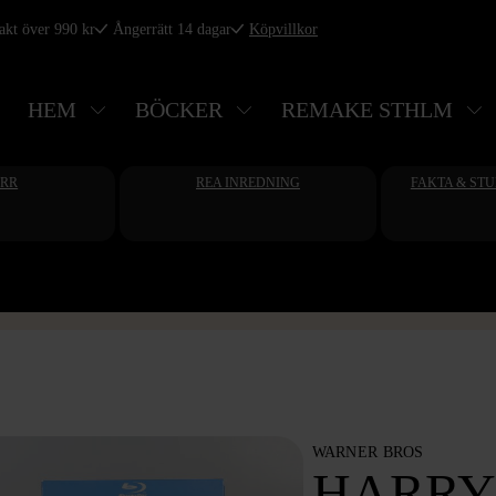
rakt över 990 kr
Ångerrätt 14 dagar
Köpvillkor
HEM
BÖCKER
REMAKE STHLM
ERR
REA INREDNING
FAKTA & ST
WARNER BROS
HARRY 