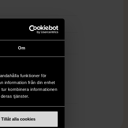
1
ner Bros
Om
ch finns enbart som 1 st i lager.
andahålla funktioner för
öp över 990 kr.
n information från din enhet
 tur kombinera informationen
.
deras tjänster.
Tillåt alla cookies