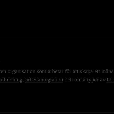
n
n organisation som arbetar för att skapa ett mänskl
utbildning
,
arbetsintegration
och olika typer av
boe