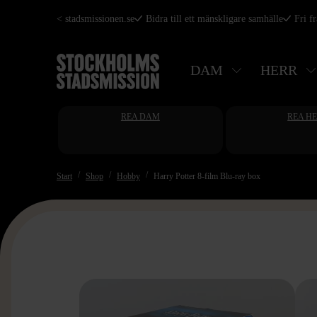
Hoppa
< stadsmissionen.se
Bidra till ett mänskligare samhälle
Fri f
till
huvudinnehåll
DAM
HERR
REA DAM
REA H
Start
Shop
Hobby
Harry Potter 8-film Blu-ray box