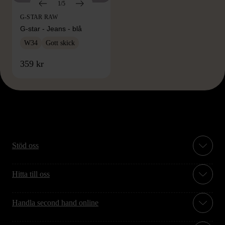
1/5
G-STAR RAW
G-star - Jeans - blå
W34
Gott skick
359 kr
Stöd oss
Hitta till oss
Handla second hand online