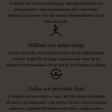
Vi arbetar för att bryta utanförskap, bekämpa hemlöshet och
stötta personer i svåra livssituationer och i våra butiker
arbetstränar personer som står utanför arbetsmarknaden på ett
eller annat sätt.
Hållbart och miljövänligt
Genom att handla second hand minskar du din miljöpåverkan
avsevärt. Istället för att köpa nyproducerade varor får du
möjlighet att återanvända och ge nytt liv åt befintliga produkter.
Unika och prisvärda fynd
Vi erbjuder ett brett utbud av varor, allt från kläder och möbler
LIKNANDE PRODUKTER
till böcker och elektronik i våra butiker. Du har chansen att hitta
unika och originella föremål som inte finns i vanliga butiker.
Hitta produkter som påminner om denna