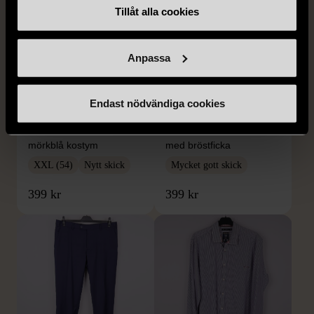
Tillåt alla cookies
Anpassa
1/5
1/5
Endast nödvändiga cookies
BY TEESHOPPEN
HILDITCH & KEY
By TeeShoppen 2-delar
Hilditch & Key linneskjorta
mörkblå kostym
med bröstficka
XXL (54)
Nytt skick
Mycket gott skick
399 kr
399 kr