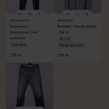
1/5
1/5
DRESSMANN
BONDELID
Dressmann -
Bondelid - Randig skjorta
Kostymbyxor med
- Blå vit
pressveck
XL (52)
Gott skick
Mycket gott skick
159 kr
199 kr