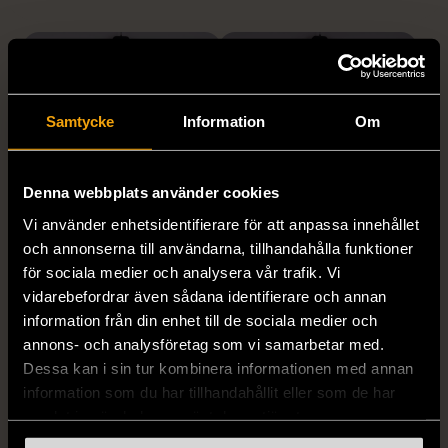
Samtycke
Information
Om
Denna webbplats använder cookies
Vi använder enhetsidentifierare för att anpassa innehållet
1/5
1/5
och annonserna till användarna, tillhandahålla funktioner
STENSTRÖMS
BOSS
för sociala medier och analysera vår trafik. Vi
Stenströms skjorta turkos
BOSS vit pikétröja
vidarebefordrar även sådana identifierare och annan
L (50)
Gott skick
Mycket gott skick
information från din enhet till de sociala medier och
annons- och analysföretag som vi samarbetar med.
259 kr
279 kr
Dessa kan i sin tur kombinera informationen med annan
information som du har tillhandahållit eller som de har
samlat in när du har använt deras tjänster.