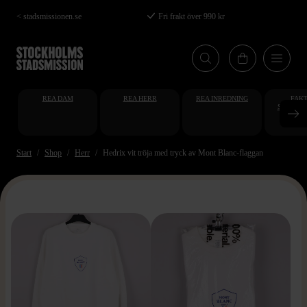
Hoppa
< stadsmissionen.se
Fri frakt över 990 kr
till
huvudinnehåll
REA DAM
REA HERR
REA INREDNING
FAKT
STUDENT
AT
Start
Shop
Herr
Hedrix vit tröja med tryck av Mont Blanc-flaggan