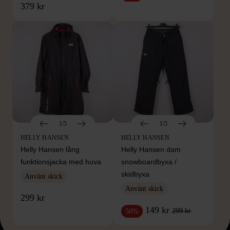
379 kr
1/5
1/5
HELLY HANSEN
HELLY HANSEN
Helly Hansen lång
Helly Hansen dam
funktionsjacka med huva
snowboardbyxa /
skidbyxa
Använt skick
Använt skick
299 kr
149 kr
299 kr
50%