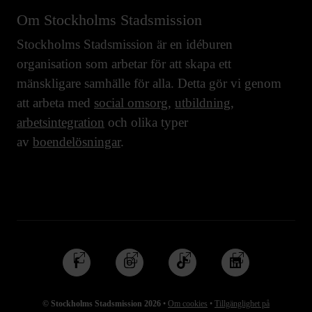
Om Stockholms Stadsmission
Stockholms Stadsmission är en idéburen
organisation som arbetar för att skapa ett
mänskligare samhälle för alla. Detta gör vi genom
att arbeta med
social omsorg
,
utbildning
,
arbetsintegration
och olika typer
av
boendelösningar
.
Följ
Följ
Följ
Följ
oss
oss
oss
oss
på
på
på
på
© Stockholms Stadsmission 2026
•
Om cookies
•
Tillgänglighet på
Facebook
Instagram
TikTok
Linkedin