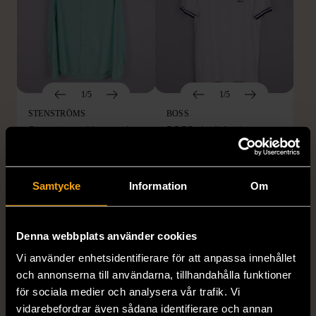
1/5
1/5
STENSTRÖMS
BOSS
Stenströms skjorta turkos
BOSS vit pikétröja
L (50)
Gott skick
Mycket gott skick
259 kr
279 kr
Samtycke
Information
Om
Denna webbplats använder cookies
Vi använder enhetsidentifierare för att anpassa innehållet
och annonserna till användarna, tillhandahålla funktioner
för sociala medier och analysera vår trafik. Vi
vidarebefordrar även sådana identifierare och annan