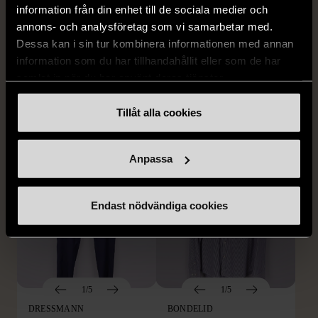
information från din enhet till de sociala medier och
1/5
1/5
annons- och analysföretag som vi samarbetar med.
Dessa kan i sin tur kombinera informationen med annan
BY TEESHOPPEN
HILDITCH & KEY
By TeeShoppen 2-delar
Hilditch & Key linneskjorta
information som du har tillhandahållit eller som de har
mörkblå kostym
med bröstficka
samlat in när du har använt deras tjänster.
XXL (54)
Nytt skick
Mycket gott skick
Tillåt alla cookies
399 kr
399 kr
Anpassa
Endast nödvändiga cookies
1/5
1/5
DRESSMANN
BONDELID