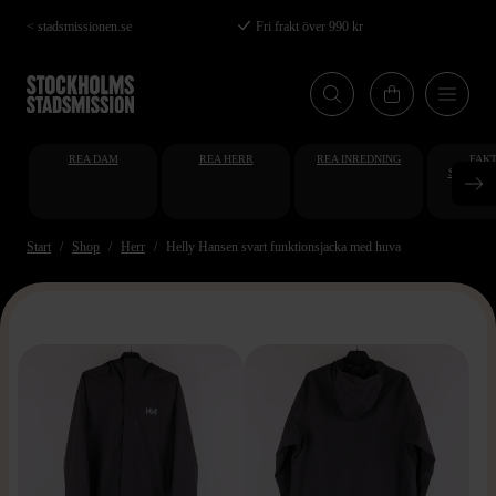
Hoppa
< stadsmissionen.se
Fri frakt över 990 kr
till
huvudinnehåll
REA DAM
REA HERR
REA INREDNING
FAKT
STUDENT
AT
Start
Shop
Herr
Helly Hansen svart funktionsjacka med huva