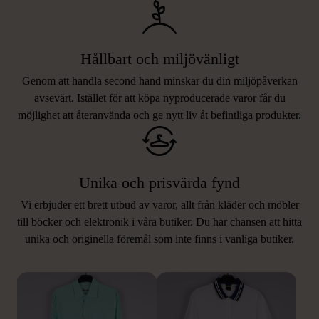
Hållbart och miljövänligt
Genom att handla second hand minskar du din miljöpåverkan
avsevärt. Istället för att köpa nyproducerade varor får du
möjlighet att återanvända och ge nytt liv åt befintliga produkter.
Unika och prisvärda fynd
Vi erbjuder ett brett utbud av varor, allt från kläder och möbler
LIKNANDE PRODUKTER
till böcker och elektronik i våra butiker. Du har chansen att hitta
unika och originella föremål som inte finns i vanliga butiker.
Hitta produkter som påminner om denna