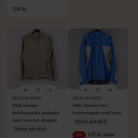
FRÅN SAMMA VARUMÄRKE
359 kr
Hitta produkter från samma varumärke
1/5
1/5
HELLY HANSEN
HELLY HANSEN
Helly Hansen
Helly Hansen herr
funktionsjacka skaljacka
funktionsjacka med huva
med huva och dragsko
Mycket gott skick
Mycket gott skick
129 kr
259 kr
50%