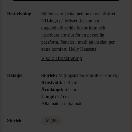
Beskrivning
Stilren svart jacka med huva och diskret
HH-logo på bröstet. Jackan har
dragkedjeförsedda fickor fram och
justerbara ärmslut för en personlig
passform. Paneler i mesh på insidan ger
extra komfort. Helly Hansens
signaturdetaljer bidrar till ett sportigt och
Visa all beskrivning
modernt uttryck.
Detaljer
Storlek:
M (uppskattar som stor i storlek)
Bröstvidd:
114 cm
Ärmlängd:
67 cm
Längd:
72 cm
Alla mått är cirka mått
Storlek
M (48)