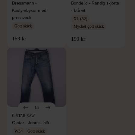
Dressmann -
Bondelid - Randig skjorta
Kostymbyxor med
- Blå vit
pressveck
XL (52)
Gott skick
Mycket gott skick
159 kr
199 kr
1/5
G-STAR RAW
G-star - Jeans - blå
W34
Gott skick