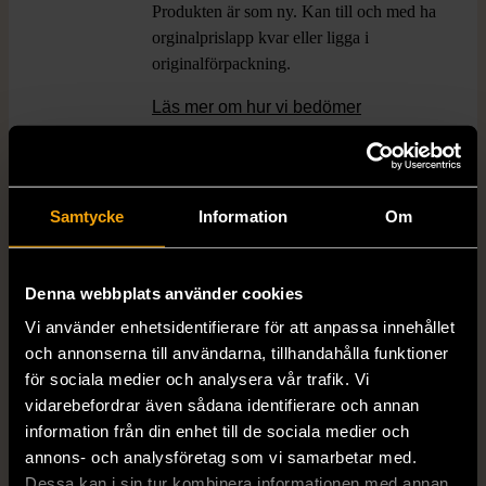
Produkten är som ny. Kan till och med ha
orginalprislapp kvar eller ligga i
originalförpackning.
Läs mer om hur vi bedömer
Dimensions
Höjd: ca 16cm, Längd: ca 64cm,
Bredd: ca 6cm
Samtycke
Information
Om
Färg
Brons
Denna webbplats använder cookies
Material
Metall
Vi använder enhetsidentifierare för att anpassa innehållet
och annonserna till användarna, tillhandahålla funktioner
för sociala medier och analysera vår trafik. Vi
Varumärke
Hemtex
vidarebefordrar även sådana identifierare och annan
information från din enhet till de sociala medier och
annons- och analysföretag som vi samarbetar med.
Produkten är unik och finns enbart som 1 st i lager.
Dessa kan i sin tur kombinera informationen med annan