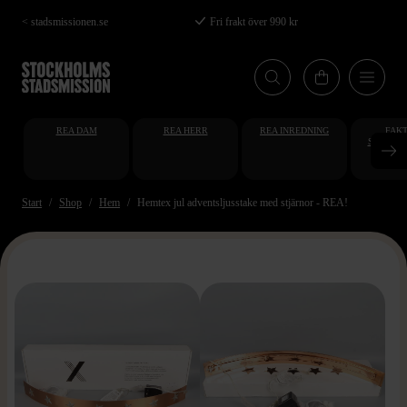
Hoppa
< stadsmissionen.se
Fri frakt över 990 kr
till
huvudinnehåll
REA DAM
REA HERR
REA INREDNING
FAKT
STUDENT
AT
Start
Shop
Hem
Hemtex jul adventsljusstake med stjärnor - REA!