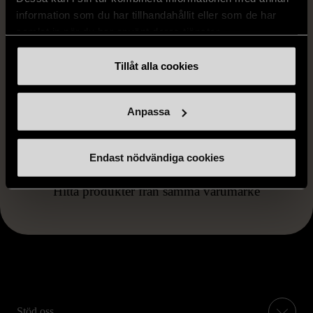
information som du har tillhandahållit eller som de har
Fri frakt på alla köp över 990 kr.
samlat in när du har använt deras tjänster.
14 dagars ångerrät.
Tillåt alla cookies
Anpassa
Endast nödvändiga cookies
FRÅN SAMMA VARUMÄRKE
Hitta produkter från samma varumärke
Stöd oss