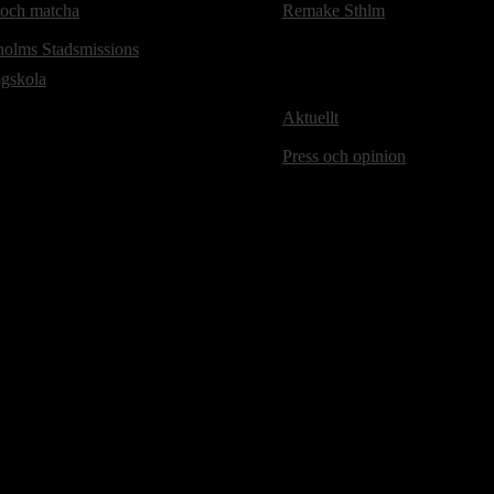
 och matcha
Remake Sthlm
holms Stadsmissions
ögskola
Aktuellt
Press och opinion