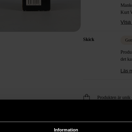
Manke
Kurt 
utredn
Visa 
MP3-C
avkopp
Skick
deckar
Got
Produk
det k
Läs 
Produkten är unik o
Fri frakt på alla k
14 dagars ångerrät
Information