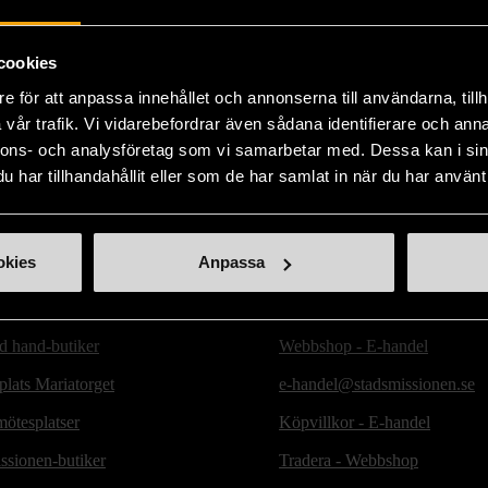
cookies
e för att anpassa innehållet och annonserna till användarna, tillh
vår trafik. Vi vidarebefordrar även sådana identifierare och anna
nnons- och analysföretag som vi samarbetar med. Dessa kan i sin
har tillhandahållit eller som de har samlat in när du har använt 
okies
Anpassa
ill oss
Handla second hand online
d hand-butiker
Webbshop - E-handel
lats Mariatorget
e-handel@stadsmissionen.se
ötesplatser
Köpvillkor - E-handel
ssionen-butiker
Tradera - Webbshop