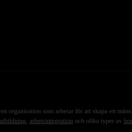
n
n organisation som arbetar för att skapa ett mänskl
utbildning
,
arbetsintegration
och olika typer av
boe