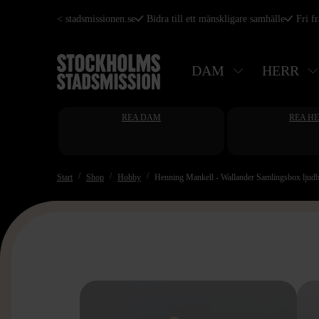
Hoppa
< stadsmissionen.se
Bidra till ett mänskligare samhälle
Fri f
till
huvudinnehåll
DAM
HERR
REA DAM
REA H
Start
Shop
Hobby
Henning Mankell - Wallander Samlingsbox ljud