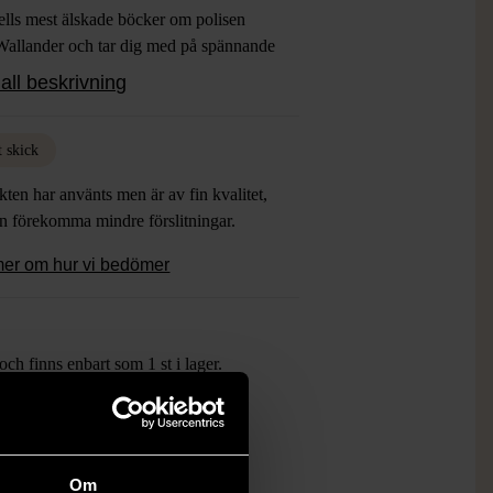
lls mest älskade böcker om polisen
Wallander och tar dig med på spännande
ingar i Sveriges södra delar. Formatet är
all beskrivning
D, perfekt för långa bilresor,
ling i soffan eller som gåva till
fantaster.
t skick
ten har använts men är av fin kvalitet,
an förekomma mindre förslitningar.
mer om hur vi bedömer
ch finns enbart som 1 st i lager.
öp över 990 kr.
.
Om