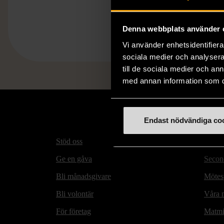
Denna webbplats använder 
Vi använder enhetsidentifierar
sociala medier och analysera 
till de sociala medier och a
med annan information som du 
Endast nödvändiga co
Stöd oss
Hitta t
Ge en gåva
Secon
Bli månadsgivare
Mötesp
Bli volontär
Våra m
För företag
Matmi