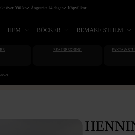
rakt över 990 kr
Ångerrätt 14 dagar
Köpvillkor
HEM
BÖCKER
REMAKE STHLM
ERR
REA INREDNING
FAKTA & ST
böcker
HENNI