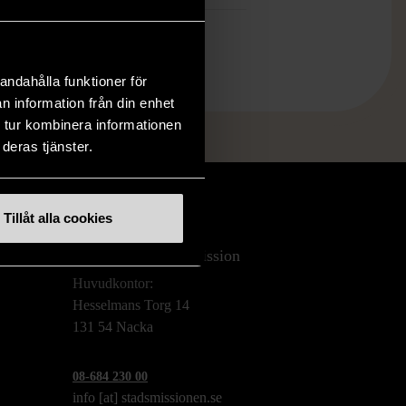
andahålla funktioner för
n information från din enhet
 tur kombinera informationen
deras tjänster.
Tillåt alla cookies
Stockholms Stadsmission
Huvudkontor:
Hesselmans Torg 14
131 54 Nacka
08-684 230 00
info
[at]
stadsmissionen.se