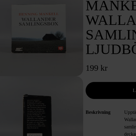
MANKE
WALLA
SAMLI
LJUDB
199 kr
Beskrivning
Upptä
Walla
samli
deckar