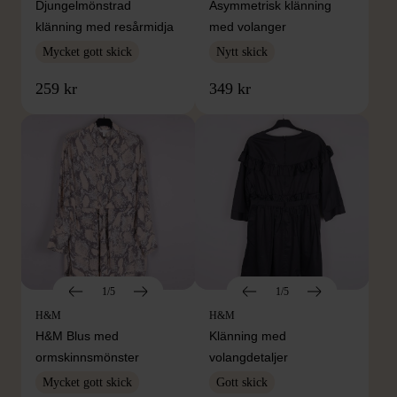
Djungelmönstrad
Asymmetrisk klänning
klänning med resårmidja
med volanger
Mycket gott skick
Nytt skick
259 kr
349 kr
1/5
1/5
H&M
H&M
H&M Blus med
Klänning med
ormskinnsmönster
volangdetaljer
Mycket gott skick
Gott skick