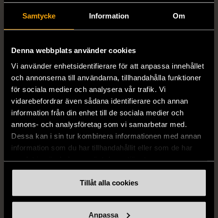
Samtycke
Information
Om
1/5
1/5
Denna webbplats använder cookies
DRESSMANN
BONDELID
Vi använder enhetsidentifierare för att anpassa innehållet
Dressmann -
Bondelid - Randig skjorta
och annonserna till användarna, tillhandahålla funktioner
Kostymbyxor med
- Blå vit
för sociala medier och analysera vår trafik. Vi
pressveck
XL (52)
vidarebefordrar även sådana identifierare och annan
Gott skick
Mycket gott skick
information från din enhet till de sociala medier och
annons- och analysföretag som vi samarbetar med.
159 kr
199 kr
Dessa kan i sin tur kombinera informationen med annan
information som du har tillhandahållit eller som de har
samlat in när du har använt deras tjänster.
Tillåt alla cookies
Anpassa