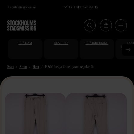
Hoppa
< stadsmissionen.se
Fri frakt över 990 kr
till
huvudinnehåll
REA DAM
REA HERR
REA INREDNING
FAKT
STUDENT
AT
Start
Shop
Herr
H&M beiga linne byxor regular fit