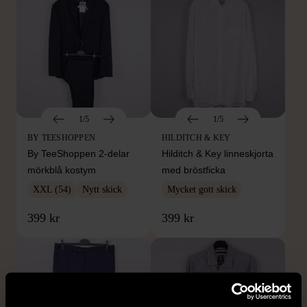
1/5
1/5
BY TEESHOPPEN
HILDITCH & KEY
By TeeShoppen 2-delar
Hilditch & Key linneskjorta
mörkblå kostym
med bröstficka
XXL (54)
Nytt skick
Mycket gott skick
399 kr
399 kr