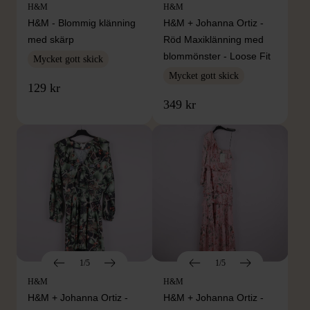
H&M
H&M
H&M - Blommig klänning
H&M + Johanna Ortiz -
med skärp
Röd Maxiklänning med
blommönster - Loose Fit
Mycket gott skick
Mycket gott skick
129 kr
349 kr
1/5
1/5
H&M
H&M
H&M + Johanna Ortiz -
H&M + Johanna Ortiz -