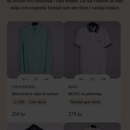
LIKNANDE PRODUKTER
till böcker och elektronik i våra butiker. Du har chansen att hitta
unika och originella föremål som inte finns i vanliga butiker.
Hitta produkter som påminner om denna
1/5
1/5
STENSTRÖMS
BOSS
Stenströms skjorta turkos
BOSS vit pikétröja
L (50)
Gott skick
Mycket gott skick
259 kr
279 kr