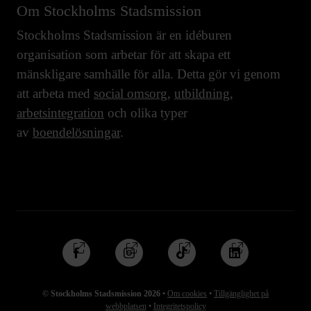
Om Stockholms Stadsmission
Stockholms Stadsmission är en idéburen
organisation som arbetar för att skapa ett
mänskligare samhälle för alla. Detta gör vi genom
att arbeta med
social omsorg
,
utbildning
,
arbetsintegration
och olika typer
av
boendelösningar
.
Följ
Följ
Följ
Följ
oss
oss
oss
oss
på
på
på
på
© Stockholms Stadsmission 2026
•
Om cookies
•
Tillgänglighet på
Facebook
Instagram
TikTok
Linkedin
webbplatsen
•
Integritetspolicy