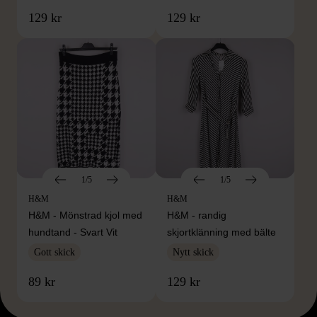
129 kr
129 kr
1/5
1/5
H&M
H&M
H&M - Mönstrad kjol med
H&M - randig
hundtand - Svart Vit
skjortklänning med bälte
Gott skick
Nytt skick
89 kr
129 kr