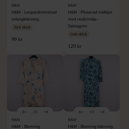
H&M
H&M
H&M - Leopardmönstrad
H&M - Plisserad midikjol
volangklänning
med resårmidja -
Salviagrön
Nytt skick
Gott skick
99 kr
129 kr
1/5
1/5
H&M
H&M
H&M - Blommig
H&M - Blommig klänning