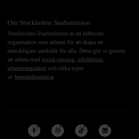
Om Stockholms Stadsmission
Stockholms Stadsmission är en idéburen
organisation som arbetar för att skapa ett
mänskligare samhälle för alla. Detta gör vi genom
att arbeta med
social omsorg
,
utbildning
,
arbetsintegration
och olika typer
av
boendelösningar
.
Följ
Följ
Följ
Följ
oss
oss
oss
oss