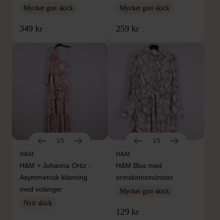
Mycket gott skick
Mycket gott skick
349 kr
259 kr
1/5
1/5
H&M
H&M
H&M + Johanna Ortiz -
H&M Blus med
Asymmetrisk klänning
ormskinnsmönster
med volanger
Mycket gott skick
Nytt skick
129 kr