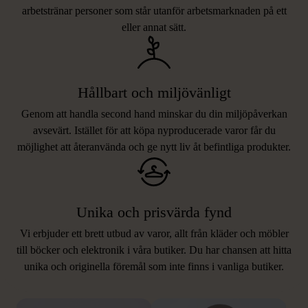
arbetstränar personer som står utanför arbetsmarknaden på ett
eller annat sätt.
Hållbart och miljövänligt
Genom att handla second hand minskar du din miljöpåverkan
avsevärt. Istället för att köpa nyproducerade varor får du
möjlighet att återanvända och ge nytt liv åt befintliga produkter.
Unika och prisvärda fynd
Vi erbjuder ett brett utbud av varor, allt från kläder och möbler
LIKNANDE PRODUKTER
till böcker och elektronik i våra butiker. Du har chansen att hitta
unika och originella föremål som inte finns i vanliga butiker.
Hitta produkter som påminner om denna