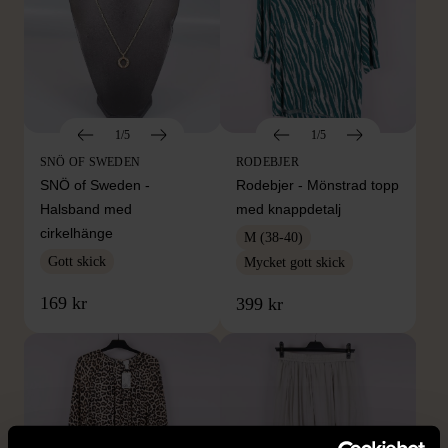
1/5
1/5
SNÖ OF SWEDEN
RODEBJER
SNÖ of Sweden -
Rodebjer - Mönstrad topp
Halsband med
med knappdetalj
cirkelhänge
M (38-40)
Gott skick
Mycket gott skick
169 kr
399 kr