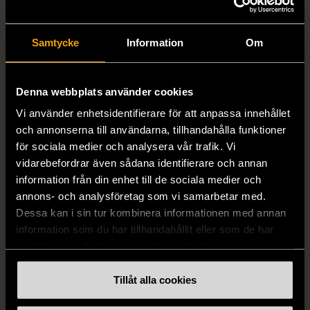
Samtycke
Information
Om
1/5
1/5
H&M
H&M
Denna webbplats använder cookies
H&M - Leopardmönstrad
H&M - Plisserad midikjol
volangklänning
med resårmidja -
Vi använder enhetsidentifierare för att anpassa innehållet
Salviagrön
och annonserna till användarna, tillhandahålla funktioner
XS (32-34)
Nytt skick
för sociala medier och analysera vår trafik. Vi
M (38-40)
Gott skick
99 kr
vidarebefordrar även sådana identifierare och annan
129 kr
information från din enhet till de sociala medier och
annons- och analysföretag som vi samarbetar med.
Dessa kan i sin tur kombinera informationen med annan
information som du har tillhandahållit eller som de har
samlat in när du har använt deras tjänster.
Tillåt alla cookies