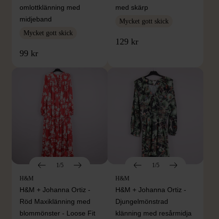
omlottklänning med
med skärp
midjeband
Mycket gott skick
Mycket gott skick
129 kr
99 kr
1/5
1/5
H&M
H&M
H&M + Johanna Ortiz -
H&M + Johanna Ortiz -
Röd Maxiklänning med
Djungelmönstrad
blommönster - Loose Fit
klänning med resårmidja