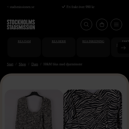
Hoppa
< stadsmissionen.se
Fri frakt över 990 kr
till
huvudinnehåll
REA DAM
REA HERR
REA INREDNING
FAKT
STUDENT
AT
Start
Shop
Dam
H&M blus med djurmönster