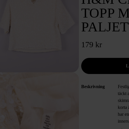
TOPP 
PALJE
179 kr
Beskrivning
Festl
täckt 
skimr
korta
har e
inner
gör to