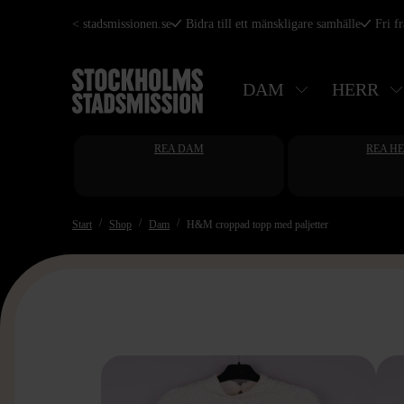
Hoppa
< stadsmissionen.se
Bidra till ett mänskligare samhälle
Fri f
till
huvudinnehåll
DAM
HERR
REA DAM
REA H
Start
Shop
Dam
H&M croppad topp med paljetter