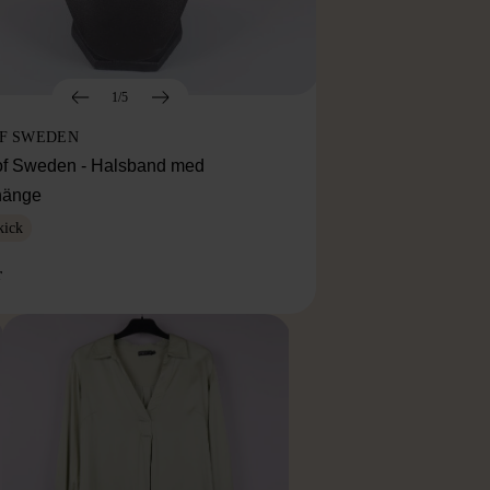
1/5
OF SWEDEN
f Sweden - Halsband med
lhänge
kick
r