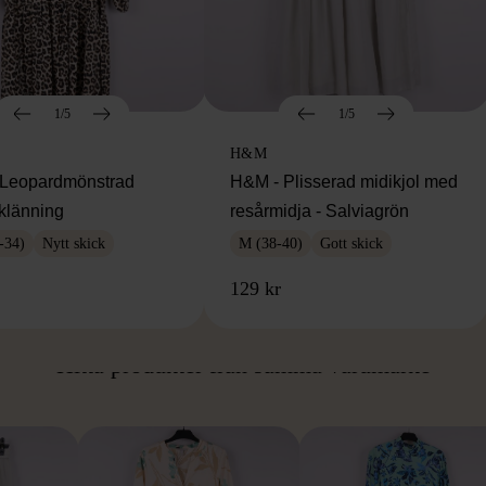
1/5
1/5
H&M
Leopardmönstrad
H&M - Plisserad midikjol med
klänning
resårmidja - Salviagrön
-34)
Nytt skick
M (38-40)
Gott skick
129 kr
ÅN SAMMA VARUMÄ
Hitta produkter från samma varumärke