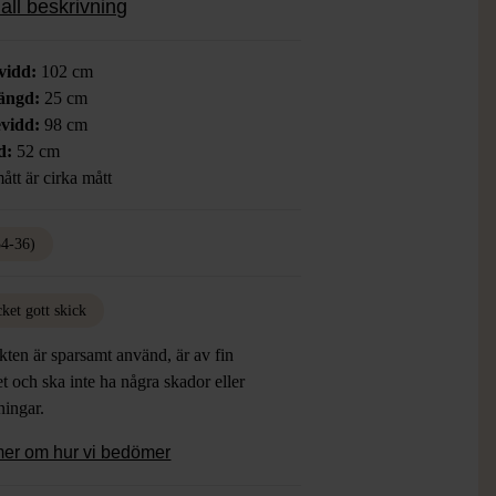
all beskrivning
 ut med en extra touch av sparkle.
vidd:
102 cm
ängd:
25 cm
vidd:
98 cm
d:
52 cm
ått är cirka mått
34-36)
ket gott skick
ten är sparsamt använd, är av fin
et och ska inte ha några skador eller
tningar.
mer om hur vi bedömer