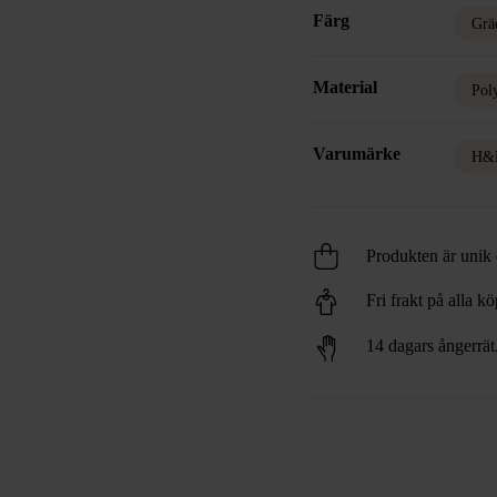
Färg
Grä
Material
Pol
Varumärke
H&
Produkten är unik o
Fri frakt på alla k
14 dagars ångerrät