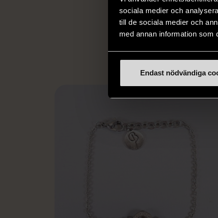
arbetstränar perso
sociala medier och analysera 
utanför arbetsmark
till de sociala medier och a
L
eller annat 
med annan information som du 
Endast nödvändiga co