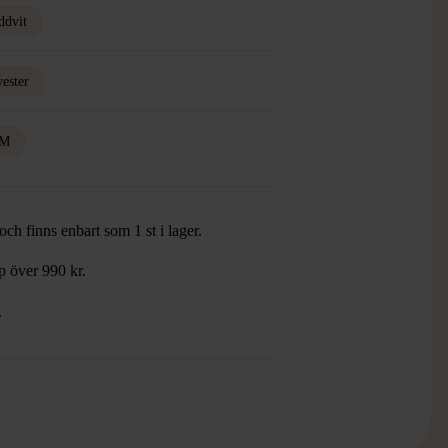
ddvit
yester
M
ch finns enbart som 1 st i lager.
öp över 990 kr.
.