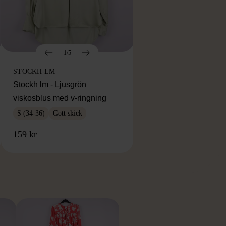
1/5
STOCKH LM
Stockh lm - Ljusgrön
viskosblus med v-ringning
S (34-36)
Gott skick
159 kr
RKE