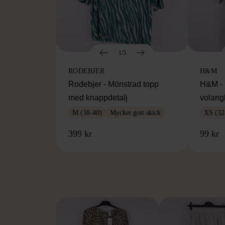
1/5
RODEBJER
H&M
Rodebjer - Mönstrad topp
H&M - 
med knappdetalj
volang
M (38-40)
Mycket gott skick
XS (32
399 kr
99 kr
FR