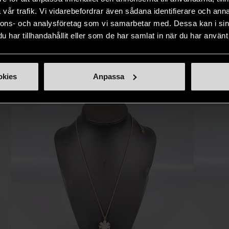
ner som står
möjlighet att återanvända och ge
unika och or
vår trafik. Vi vidarebefordrar även sådana identifierare och anna
naden på ett
nytt liv åt befintliga produkter.
inte finns
nnons- och analysföretag som vi samarbetar med. Dessa kan i sin
IKNANDE PRODUKT
sätt.
har tillhandahållit eller som de har samlat in när du har använt 
Hitta produkter som påminner om denna
okies
Anpassa