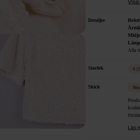
Visa 
sticka
Detaljer
Bröst
Ärml
Midje
Läng
Alla m
Storlek
S (
Skick
Myc
Produk
kvalit
försli
Läs 