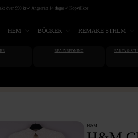
rakt över 990 kr
Ångerrätt 14 dagar
Köpvillkor
HEM
BÖCKER
REMAKE STHLM
ERR
REA INREDNING
FAKTA & ST
H&M
H&M C