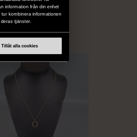
iginella föremål som
n information från din enhet
 i vanliga butiker.
 tur kombinera informationen
ER
deras tjänster.
Tillåt alla cookies