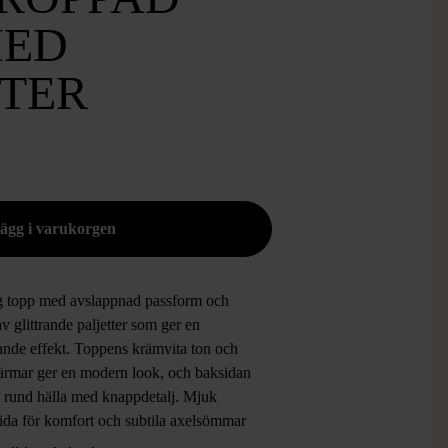
MED
TTER
ig topp med avslappnad passform och
av glittrande paljetter som ger en
ande effekt. Toppens krämvita ton och
 ärmar ger en modern look, och baksidan
n rund hälla med knappdetalj. Mjuk
sida för komfort och subtila axelsömmar
ppen lättburen. Perfekt för dig som vill