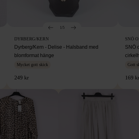
1/5
DYRBERG/KERN
SNÖ 
Dyrberg/Kern - Delise - Halsband med
SNÖ o
blomformat hänge
cirke
Mycket gott skick
Gott s
249 kr
169 k