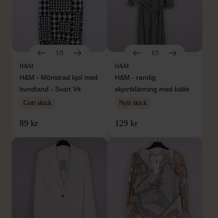
1/5
1/5
H&M
H&M
H&M - Mönstrad kjol med
H&M - randig
hundtand - Svart Vit
skjortklänning med bälte
Gott skick
Nytt skick
89 kr
129 kr