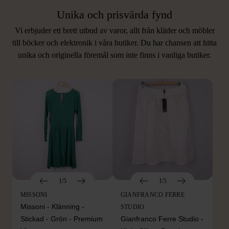
Unika och prisvärda fynd
Vi erbjuder ett brett utbud av varor, allt från kläder och möbler
LIKNANDE PRODUKTER
till böcker och elektronik i våra butiker. Du har chansen att hitta
unika och originella föremål som inte finns i vanliga butiker.
Hitta produkter som påminner om denna
1/5
1/5
MISSONI
GIANFRANCO FERRE
Missoni - Klänning -
STUDIO
Stickad - Grön - Premium
Gianfranco Ferre Studio -