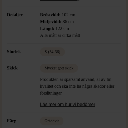
luftig look.
Detaljer
Bröstvidd:
102 cm
Midjevidd:
86 cm
Längd:
122 cm
Alla mått är cirka mått
Storlek
S (34-36)
Skick
Mycket gott skick
Produkten är sparsamt använd, är av fin
kvalitet och ska inte ha några skador eller
förslitningar.
Läs mer om hur vi bedömer
Färg
Gräddvit