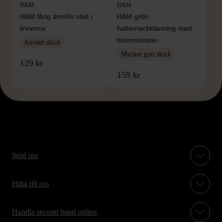
H&M
H&M
H&M lång ärmlös väst i
H&M grön
linnemix
halterneckklänning med
blommönster
Använt skick
Mycket gott skick
129 kr
159 kr
Stöd oss
Hitta till oss
Handla second hand online