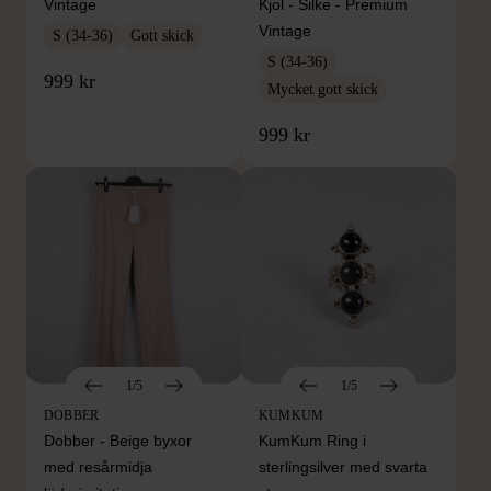
Vintage
Kjol - Silke - Premium
Vintage
S (34-36)
Gott skick
S (34-36)
999 kr
Mycket gott skick
999 kr
1/5
1/5
DOBBER
KUMKUM
Dobber - Beige byxor
KumKum Ring i
med resårmidja
sterlingsilver med svarta