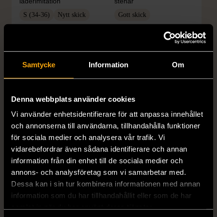
läderimitation
stenar
S (34-36)
Nytt skick
Gott skick
179 kr
399 kr
Samtycke
Information
Om
Denna webbplats använder cookies
Vi använder enhetsidentifierare för att anpassa innehållet
och annonserna till användarna, tillhandahålla funktioner
för sociala medier och analysera vår trafik. Vi
1/4
1/5
vidarebefordrar även sådana identifierare och annan
OKÄNT MÄRKE
OKÄNT MÄRKE
information från din enhet till de sociala medier och
Örhängen i sterlingsilver
Armband med färgglada
annons- och analysföretag som vi samarbetar med.
med spikberlocker
kulor
Dessa kan i sin tur kombinera informationen med annan
information som du har tillhandahållit eller som de har
Mycket gott skick
Gott skick
samlat in när du har använt deras tjänster.
399 kr
69 kr