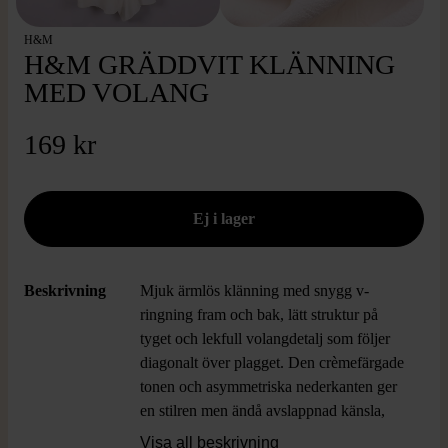
H&M
H&M GRÄDDVIT KLÄNNING
MED VOLANG
169 kr
Beskrivning
Mjuk ärmlös klänning med snygg v-
ringning fram och bak, lätt struktur på
tyget och lekfull volangdetalj som följer
diagonalt över plagget. Den crèmefärgade
tonen och asymmetriska nederkanten ger
en stilren men ändå avslappnad känsla,
perfekt för dig som gillar en modern och
Visa all beskrivning