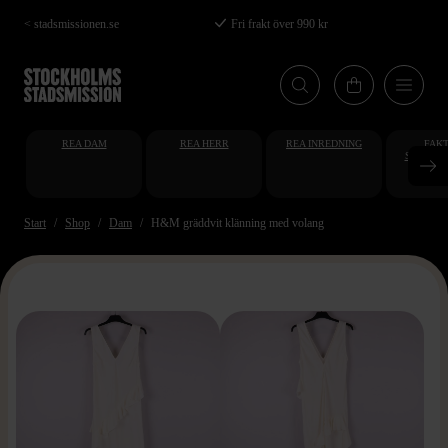
Hoppa
< stadsmissionen.se
Fri frakt över 990 kr
till
huvudinnehåll
REA DAM
REA HERR
REA INREDNING
FAKT
STUDENT
AT
Start
Shop
Dam
H&M gräddvit klänning med volang