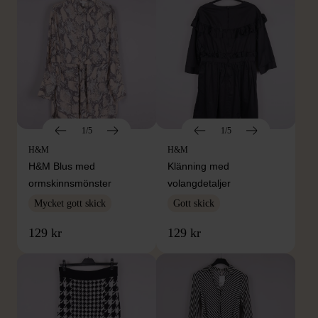
1/5
1/5
H&M
H&M
H&M Blus med
Klänning med
ormskinnsmönster
volangdetaljer
Mycket gott skick
Gott skick
129 kr
129 kr