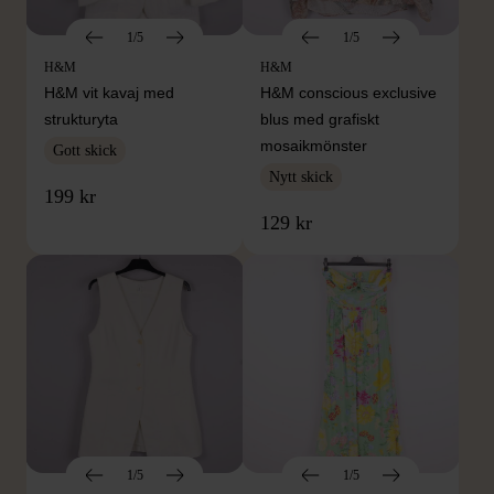
1/5
1/5
H&M
H&M
H&M vit kavaj med
H&M conscious exclusive
strukturyta
blus med grafiskt
mosaikmönster
Gott skick
Nytt skick
199 kr
129 kr
1/5
1/5