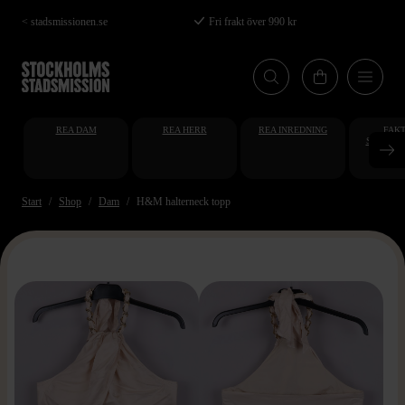
Hoppa
< stadsmissionen.se
Fri frakt över 990 kr
till
huvudinnehåll
REA DAM
REA HERR
REA INREDNING
FAKT
STUDENT
AT
Start
Shop
Dam
H&M halterneck topp