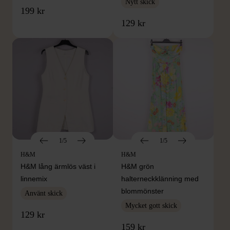
Nytt skick
199 kr
129 kr
1/5
1/5
H&M
H&M
H&M lång ärmlös väst i
H&M grön
linnemix
halterneckklänning med
blommönster
Använt skick
Mycket gott skick
129 kr
159 kr