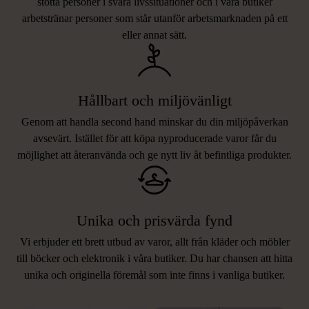
stötta personer i svåra livssituationer och i våra butiker
arbetstränar personer som står utanför arbetsmarknaden på ett
eller annat sätt.
Hållbart och miljövänligt
Genom att handla second hand minskar du din miljöpåverkan
avsevärt. Istället för att köpa nyproducerade varor får du
möjlighet att återanvända och ge nytt liv åt befintliga produkter.
Unika och prisvärda fynd
Vi erbjuder ett brett utbud av varor, allt från kläder och möbler
LIKNANDE PRODUKTER
till böcker och elektronik i våra butiker. Du har chansen att hitta
unika och originella föremål som inte finns i vanliga butiker.
Hitta produkter som påminner om denna