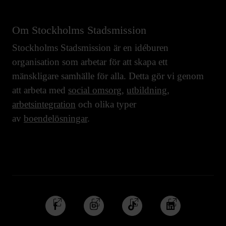
Om Stockholms Stadsmission
Stockholms Stadsmission är en idéburen
organisation som arbetar för att skapa ett
mänskligare samhälle för alla. Detta gör vi genom
att arbeta med
social omsorg
,
utbildning
,
arbetsintegration
och olika typer
av
boendelösningar
.
Följ
Följ
Följ
Följ
oss
oss
oss
oss