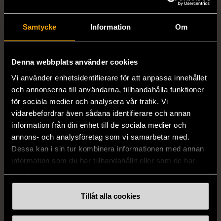
Samtycke
Information
Om
Denna webbplats använder cookies
1/4
1/5
Vi använder enhetsidentifierare för att anpassa innehållet
OKÄNT MÄRKE
OKÄNT MÄRKE
och annonserna till användarna, tillhandahålla funktioner
Örhängen i sterlingsilver
Armband med färgglada
för sociala medier och analysera vår trafik. Vi
med spikberlocker
kulor
vidarebefordrar även sådana identifierare och annan
Mycket gott skick
Gott skick
information från din enhet till de sociala medier och
annons- och analysföretag som vi samarbetar med.
399 kr
69 kr
Dessa kan i sin tur kombinera informationen med annan
information som du har tillhandahållit eller som de har
samlat in när du har använt deras tjänster.
Tillåt alla cookies