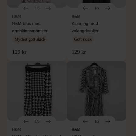
1/5
1/5
H&M
H&M
H&M Blus med
Klänning med
ormskinnsmönster
volangdetaljer
Mycket gott skick
Gott skick
129 kr
129 kr
1/5
1/5
H&M
H&M