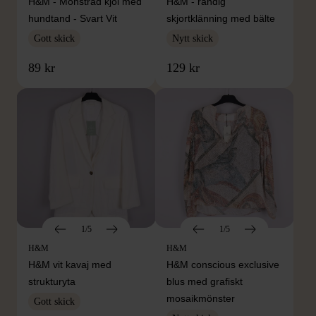
H&M - Mönstrad kjol med
H&M - randig
hundtand - Svart Vit
skjortklänning med bälte
Gott skick
Nytt skick
89 kr
129 kr
1/5
1/5
H&M
H&M
H&M vit kavaj med
H&M conscious exclusive
strukturyta
blus med grafiskt
mosaikmönster
Gott skick