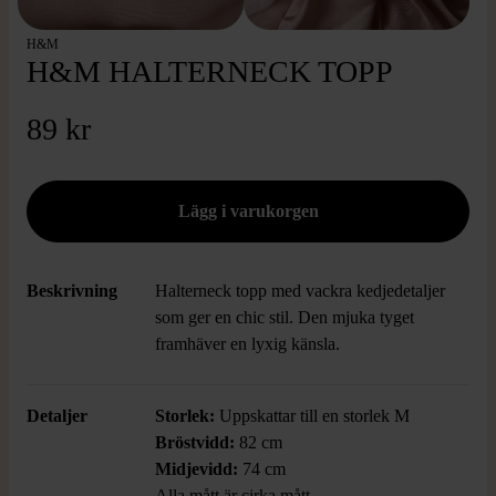
H&M
H&M HALTERNECK TOPP
89 kr
Beskrivning
Halterneck topp med vackra kedjedetaljer
som ger en chic stil. Den mjuka tyget
framhäver en lyxig känsla.
Detaljer
Storlek:
Uppskattar till en storlek M
Bröstvidd:
82 cm
Midjevidd:
74 cm
Alla mått är cirka mått