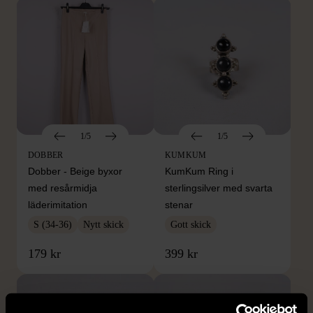
1/5
1/5
DOBBER
KUMKUM
Dobber - Beige byxor
KumKum Ring i
med resårmidja
sterlingsilver med svarta
läderimitation
stenar
S (34-36)
Nytt skick
Gott skick
179 kr
399 kr