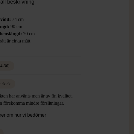
all beskrivning
anhang.
vidd:
74 cm
ängd:
90 cm
benslängd:
70 cm
ått är cirka mått
34-36)
t skick
ten har använts men är av fin kvalitet,
an förekomma mindre förslitningar.
mer om hur vi bedömer