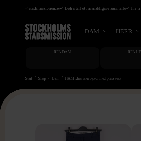
Hoppa
< stadsmissionen.se
Bidra till ett mänskligare samhälle
Fri f
till
huvudinnehåll
DAM
HERR
REA DAM
REA H
Start
Shop
Dam
H&M klassiska byxor med pressveck