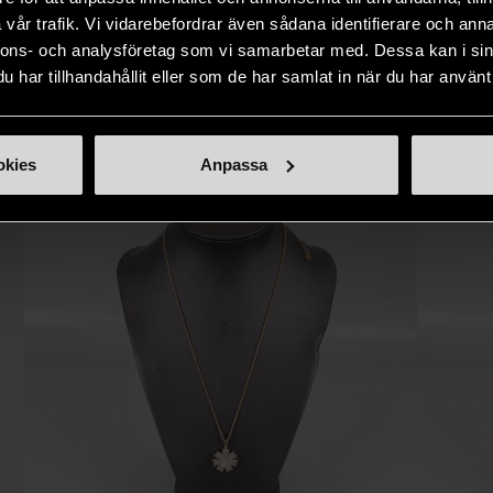
naden på ett
nytt liv åt befintliga produkter.
inte finns
vår trafik. Vi vidarebefordrar även sådana identifierare och anna
IKNANDE PRODUKT
sätt.
nnons- och analysföretag som vi samarbetar med. Dessa kan i sin
har tillhandahållit eller som de har samlat in när du har använt 
Hitta produkter som påminner om denna
okies
Anpassa