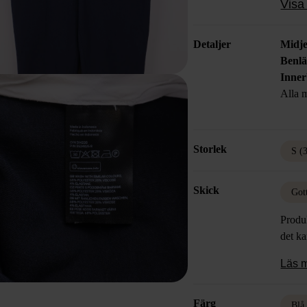
Visa 
samm
Detaljer
Midje
Benl
Inner
Alla m
Storlek
S (
Skick
Got
Produk
det k
Läs 
Färg
Blå