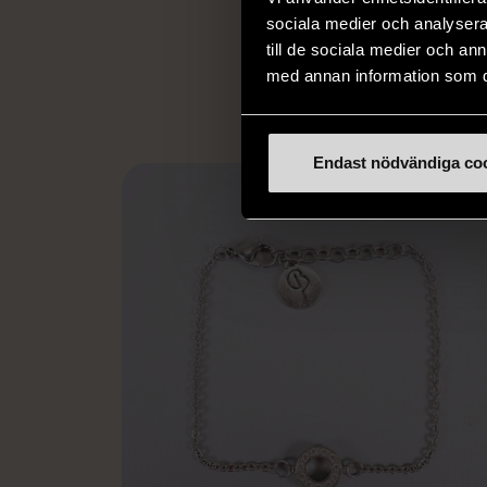
utanför arbetsmark
sociala medier och analysera 
L
eller annat 
till de sociala medier och a
med annan information som du 
Endast nödvändiga co