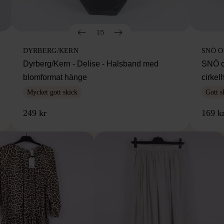
1/5
DYRBERG/KERN
SNÖ 
Dyrberg/Kern - Delise - Halsband med
SNÖ o
blomformat hänge
cirke
Mycket gott skick
Gott s
249 kr
169 k