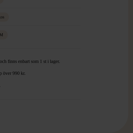
kos
M
ch finns enbart som 1 st i lager.
öp över 990 kr.
.