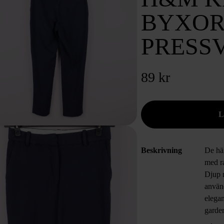
BYXOR
PRESS
89 kr
Beskrivning
De hä
med r
Djup m
använd
elegan
garder
avsla