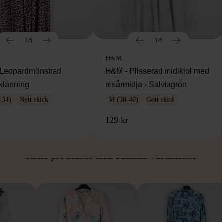
1/5
1/5
H&M
Leopardmönstrad
H&M - Plisserad midikjol med
klänning
resårmidja - Salviagrön
-34)
Nytt skick
M (38-40)
Gott skick
129 kr
ÅN SAMMA VARUMÄ
Hitta produkter från samma varumärke