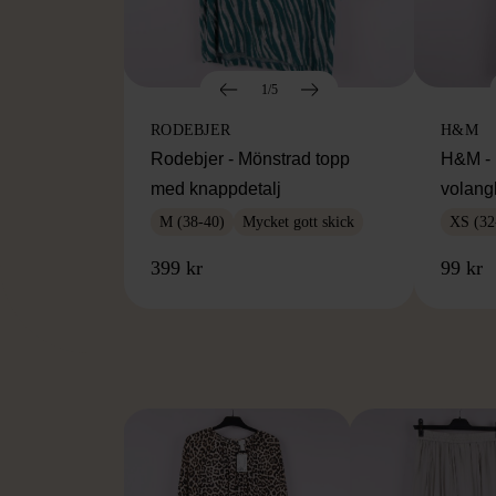
1/5
RODEBJER
H&M
Rodebjer - Mönstrad topp
H&M - 
med knappdetalj
volang
M (38-40)
Mycket gott skick
XS (32
399 kr
99 kr
FR