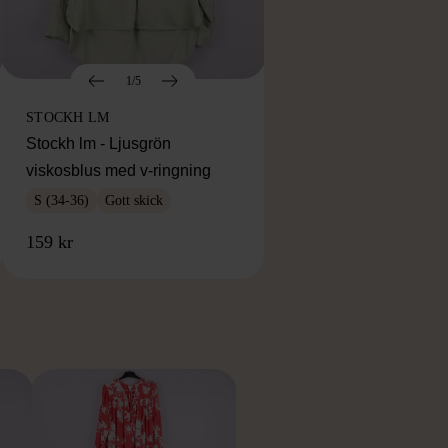
1/5
STOCKH LM
Stockh lm - Ljusgrön
viskosblus med v-ringning
S (34-36)
Gott skick
159 kr
RKE