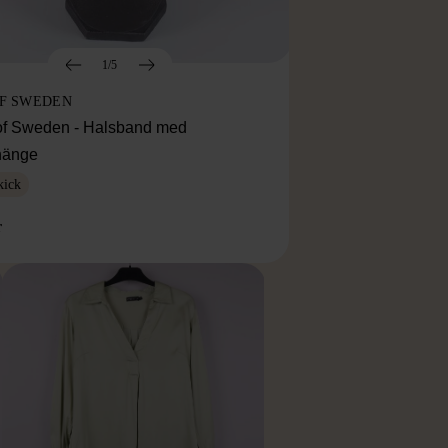
1/5
OF SWEDEN
f Sweden - Halsband med
lhänge
kick
r