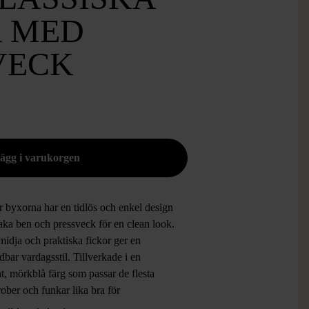
 MED
VECK
r byxorna har en tidlös och enkel design
aka ben och pressveck för en clean look.
idja och praktiska fickor ger en
bar vardagsstil. Tillverkade i en
t, mörkblå färg som passar de flesta
ober och funkar lika bra för
ppnade dagar som till mer dressade