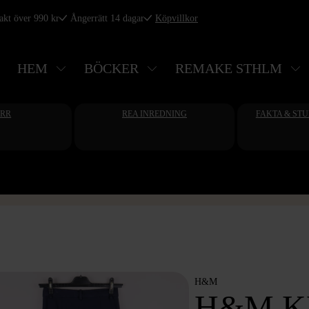
rakt över 990 kr
Ångerrätt 14 dagar
Köpvillkor
HEM
BÖCKER
REMAKE STHLM
ERR
REA INREDNING
FAKTA & ST
H&M
H&M K