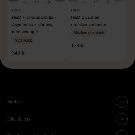
1/5
1/5
H&M
H&M
H&M + Johanna Ortiz -
H&M Blus med
Asymmetrisk klänning
ormskinnsmönster
med volanger
Mycket gott skick
Nytt skick
129 kr
349 kr
Stöd oss
Hitta till oss