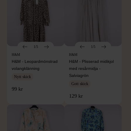
1/5
1/5
H&M
H&M
H&M - Leopardmönstrad
H&M - Plisserad midikjol
volangklänning
med resårmidja -
Salviagrön
Nytt skick
Gott skick
99 kr
129 kr