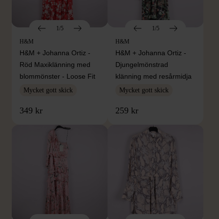
1/5
1/5
H&M
H&M
H&M + Johanna Ortiz -
H&M + Johanna Ortiz -
Röd Maxiklänning med
Djungelmönstrad
blommönster - Loose Fit
klänning med resårmidja
Mycket gott skick
Mycket gott skick
349 kr
259 kr