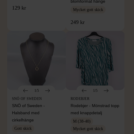
blomformat hänge
129 kr
Mycket gott skick
249 kr
1/5
1/5
SNÖ OF SWEDEN
RODEBJER
SNÖ of Sweden -
Rodebjer - Mönstrad topp
Halsband med
med knappdetalj
cirkelhänge
M (38-40)
Gott skick
Mycket gott skick