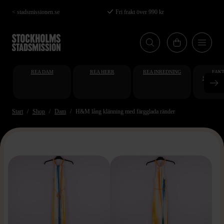
Hoppa
< stadsmissionen.se
Fri frakt över 990 kr
till
huvudinnehåll
REA DAM
REA HERR
REA INREDNING
FAKT
STUDENT
AT
Start
Shop
Dam
H&M lång klänning med färgglada ränder