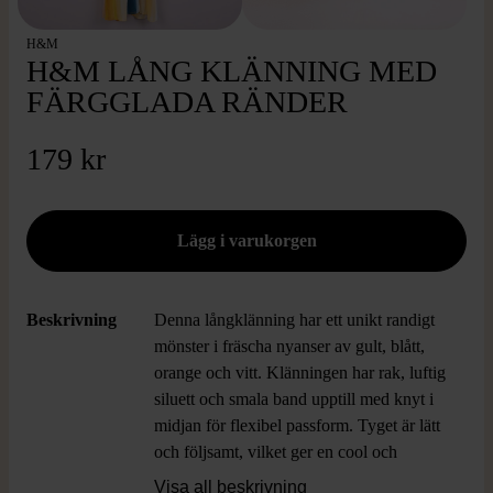
H&M
H&M LÅNG KLÄNNING MED
FÄRGGLADA RÄNDER
179 kr
Beskrivning
Denna långklänning har ett unikt randigt
mönster i fräscha nyanser av gult, blått,
orange och vitt. Klänningen har rak, luftig
siluett och smala band upptill med knyt i
midjan för flexibel passform. Tyget är lätt
och följsamt, vilket ger en cool och
avslappnad look perfekt för dig som gillar
Visa all beskrivning