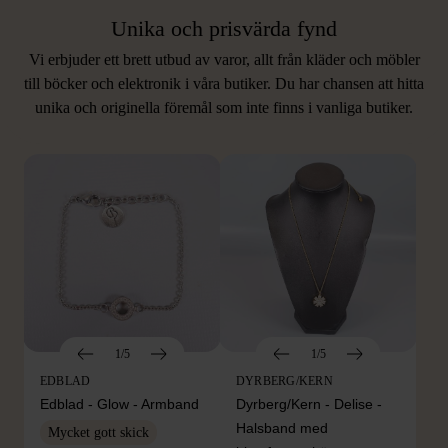
Unika och prisvärda fynd
Vi erbjuder ett brett utbud av varor, allt från kläder och möbler
LIKNANDE PRODUKTER
till böcker och elektronik i våra butiker. Du har chansen att hitta
unika och originella föremål som inte finns i vanliga butiker.
Hitta produkter som påminner om denna
1/5
1/5
EDBLAD
DYRBERG/KERN
Edblad - Glow - Armband
Dyrberg/Kern - Delise -
Halsband med
Mycket gott skick