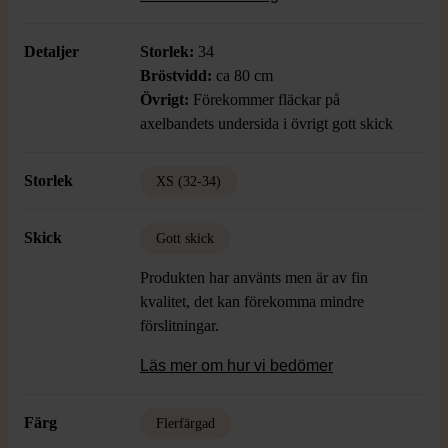
en färgglad, contemporary style.
Detaljer
Storlek:
34
Bröstvidd:
ca 80 cm
Övrigt:
Förekommer fläckar på
axelbandets undersida i övrigt gott skick
Storlek
XS (32-34)
Skick
Gott skick
Produkten har använts men är av fin
kvalitet, det kan förekomma mindre
förslitningar.
Läs mer om hur vi bedömer
Färg
Flerfärgad