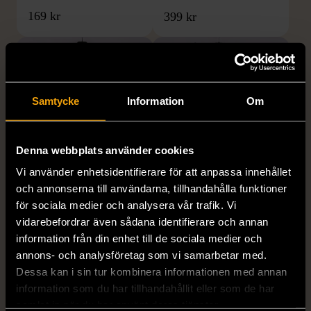
169 kr
399 kr
Samtycke
Information
Om
Denna webbplats använder cookies
Vi använder enhetsidentifierare för att anpassa innehållet
1/5
1/5
och annonserna till användarna, tillhandahålla funktioner
H&M
H&M
för sociala medier och analysera vår trafik. Vi
H&M - Leopardmönstrad
H&M - Plisserad midikjol
vidarebefordrar även sådana identifierare och annan
volangklänning
med resårmidja -
information från din enhet till de sociala medier och
Salviagrön
XS (32-34)
Nytt skick
annons- och analysföretag som vi samarbetar med.
M (38-40)
Gott skick
Dessa kan i sin tur kombinera informationen med annan
99 kr
information som du har tillhandahållit eller som de har
129 kr
samlat in när du har använt deras tjänster.