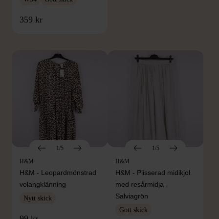
FRÅN SAMMA VARUMÄRKE
359 kr
Hitta produkter från samma varumärke
1/5
1/5
H&M
H&M
H&M - Leopardmönstrad
H&M - Plisserad midikjol
volangklänning
med resårmidja -
Salviagrön
Nytt skick
Gott skick
99 kr