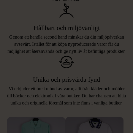
Hållbart och miljövänligt
Genom att handla second hand minskar du din miljöpåverkan
avsevärt. Istället för att köpa nyproducerade varor får du
möjlighet att återanvända och ge nytt liv åt befintliga produkter.
Unika och prisvärda fynd
Vi erbjuder ett brett utbud av varor, allt från kläder och möbler
LIKNANDE PRODUKTER
till böcker och elektronik i våra butiker. Du har chansen att hitta
unika och originella föremål som inte finns i vanliga butiker.
Hitta produkter som påminner om denna