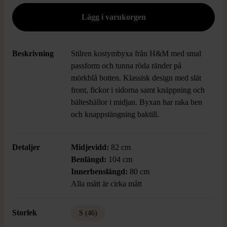
Beskrivning
Stilren kostymbyxa från H&M med smal
passform och tunna röda ränder på
mörkblå botten. Klassisk design med slät
front, fickor i sidorna samt knäppning och
bälteshällor i midjan. Byxan har raka ben
och knappstängning baktill.
Detaljer
Midjevidd:
82 cm
Benlängd:
104 cm
Innerbenslängd:
80 cm
Alla mått är cirka mått
Storlek
S (46)