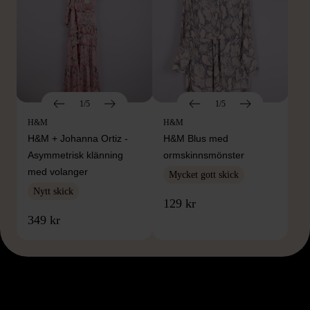
1/5
1/5
H&M
H&M
H&M + Johanna Ortiz -
H&M Blus med
Asymmetrisk klänning
ormskinnsmönster
med volanger
Mycket gott skick
Nytt skick
129 kr
349 kr