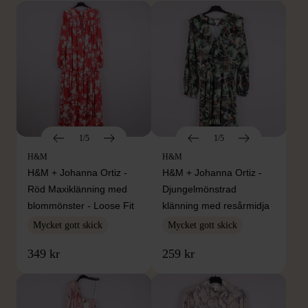
1/5
1/5
H&M
H&M
H&M + Johanna Ortiz -
H&M + Johanna Ortiz -
Röd Maxiklänning med
Djungelmönstrad
blommönster - Loose Fit
klänning med resårmidja
Mycket gott skick
Mycket gott skick
349 kr
259 kr