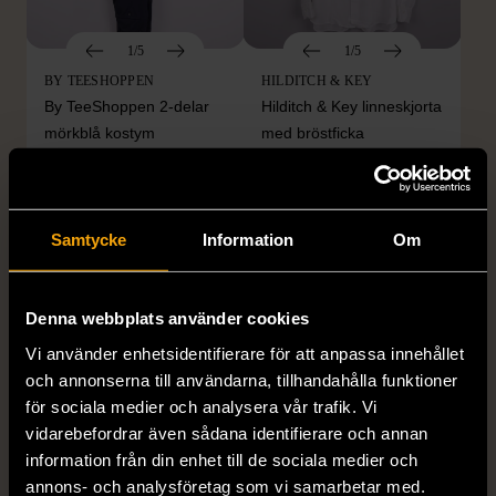
1/5
1/5
BY TEESHOPPEN
HILDITCH & KEY
By TeeShoppen 2-delar
Hilditch & Key linneskjorta
mörkblå kostym
med bröstficka
XXL (54)
Nytt skick
Mycket gott skick
399 kr
399 kr
Samtycke
Information
Om
Denna webbplats använder cookies
Vi använder enhetsidentifierare för att anpassa innehållet
och annonserna till användarna, tillhandahålla funktioner
för sociala medier och analysera vår trafik. Vi
vidarebefordrar även sådana identifierare och annan
information från din enhet till de sociala medier och
1/5
1/5
annons- och analysföretag som vi samarbetar med.
DRESSMANN
BONDELID