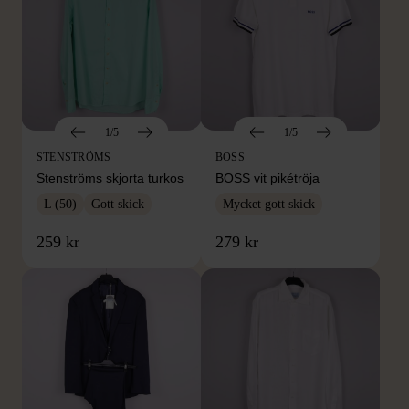
1/5
1/5
STENSTRÖMS
BOSS
Stenströms skjorta turkos
BOSS vit pikétröja
L (50)
Gott skick
Mycket gott skick
259 kr
279 kr