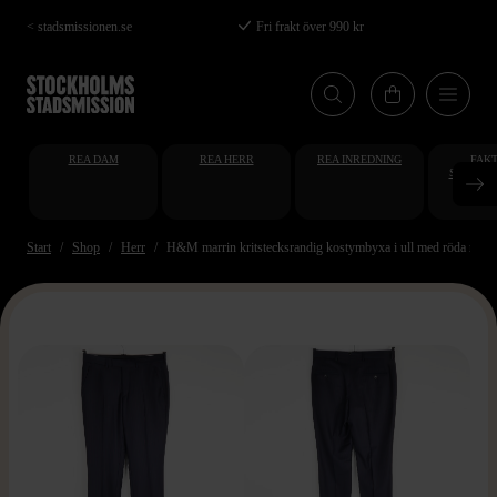
Hoppa
< stadsmissionen.se
Fri frakt över 990 kr
till
huvudinnehåll
REA DAM
REA HERR
REA INREDNING
FAKT
STUDENT
AT
Start
Shop
Herr
H&M marrin kritstecksrandig kostymbyxa i ull med röda rände