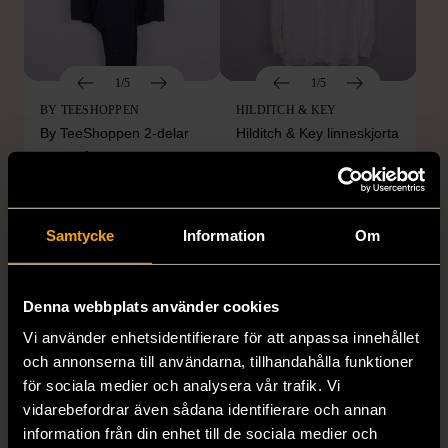
1/5
1/5
BY TEESHOPPEN
HILDITCH & KEY
By TeeShoppen 2-delar
Hilditch & Key linneskjorta
mörkblå kostym
med bröstficka
XXL (54)
Nytt skick
Mycket gott skick
399 kr
399 kr
Samtycke
Information
Om
Denna webbplats använder cookies
Vi använder enhetsidentifierare för att anpassa innehållet
och annonserna till användarna, tillhandahålla funktioner
för sociala medier och analysera vår trafik. Vi
vidarebefordrar även sådana identifierare och annan
information från din enhet till de sociala medier och