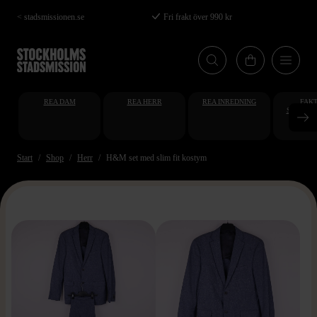
Hoppa
< stadsmissionen.se
Fri frakt över 990 kr
till
huvudinnehåll
REA DAM
REA HERR
REA INREDNING
FAKT
STUDENT
AT
Start
Shop
Herr
H&M set med slim fit kostym