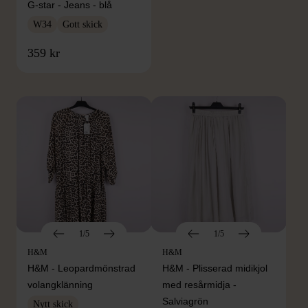
G-star - Jeans - blå
W34
Gott skick
FRÅN SAMMA VARUMÄRKE
359 kr
Hitta produkter från samma varumärke
1/5
1/5
H&M
H&M
H&M - Leopardmönstrad
H&M - Plisserad midikjol
volangklänning
med resårmidja -
Salviagrön
Nytt skick