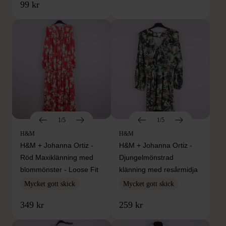
99 kr
1/5
1/5
H&M
H&M
H&M + Johanna Ortiz -
H&M + Johanna Ortiz -
Röd Maxiklänning med
Djungelmönstrad
blommönster - Loose Fit
klänning med resårmidja
Mycket gott skick
Mycket gott skick
349 kr
259 kr