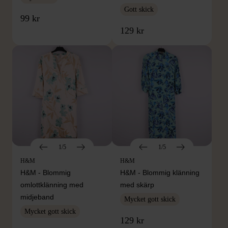
Gott skick
99 kr
129 kr
1/5
1/5
H&M
H&M
H&M - Blommig
H&M - Blommig klänning
omlottklänning med
med skärp
midjeband
Mycket gott skick
Mycket gott skick
129 kr