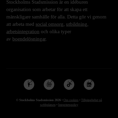
Stockholms Stadsmission är en idéburen
organisation som arbetar för att skapa ett
mänskligare samhälle för alla. Detta gör vi genom
att arbeta med
social omsorg
,
utbildning
,
arbetsintegration
och olika typer
av
boendelösningar
.
Följ
Följ
Följ
Följ
oss
oss
oss
oss
på
på
på
på
© Stockholms Stadsmission 2026
•
Om cookies
•
Tillgänglighet på
Facebook
Instagram
TikTok
Linkedin
webbplatsen
•
Integritetspolicy