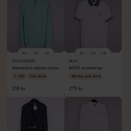
1/5
1/5
STENSTRÖMS
BOSS
Stenströms skjorta turkos
BOSS vit pikétröja
L (50)
Gott skick
Mycket gott skick
259 kr
279 kr