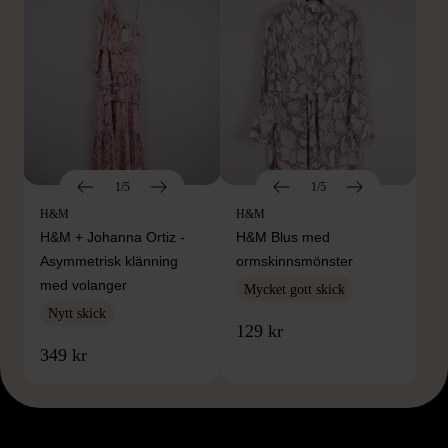
1/5
1/5
H&M
H&M
H&M + Johanna Ortiz -
H&M Blus med
Asymmetrisk klänning
ormskinnsmönster
med volanger
Mycket gott skick
Nytt skick
129 kr
349 kr