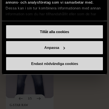
1/5
1/5
annons- och analysföretag som vi samarbetar med.
Dessa kan i sin tur kombinera informationen med annan
DRESSMANN
BONDELID
information som du har tillhandahållit eller som de har
Dressmann -
Bondelid - Randig skjorta
samlat in när du har använt deras tjänster.
Kostymbyxor med
- Blå vit
pressveck
XL (52)
Tillåt alla cookies
Gott skick
Mycket gott skick
159 kr
199 kr
Anpassa
Endast nödvändiga cookies
1/5
G-STAR RAW