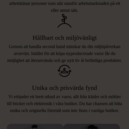
arbetstränar personer som står utanför arbetsmarknaden på ett
eller annat sätt.
Hållbart och miljövänligt
Genom att handla second hand minskar du din miljöpåverkan
avsevärt. Istället för att köpa nyproducerade varor får du
möjlighet att återanvända och ge nytt liv åt befintliga produkter.
Unika och prisvärda fynd
Vi erbjuder ett brett utbud av varor, allt från kläder och möbler
LIKNANDE PRODUKTER
till böcker och elektronik i våra butiker. Du har chansen att hitta
unika och originella föremål som inte finns i vanliga butiker.
Hitta produkter som påminner om denna