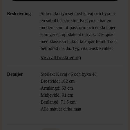
Beskrivning
Stilrent kostymset med kavaj och byxor i
en subtil blå struktur. Kostymen har en
modern slim fit-passform och enkla linjer
som ger ett uppdaterat uttryck. Designad
med klassiska fickor, knappar framtill och
helfodrad insida. Tyg i italiensk kvalitet
ger en lyxig känsla och en mjuk, följsam
Visa all beskrivning
yta. Passar för dig som gillar en tidlös look
med samtida twist.
Detaljer
Storlek: Kavaj 46 och byxa 48
Bröstvidd: 102 cm
Ärmlängd: 63 cm
Midjevidd: 91 cm
Benlängd: 71,5 cm
Alla mått är cirka mått