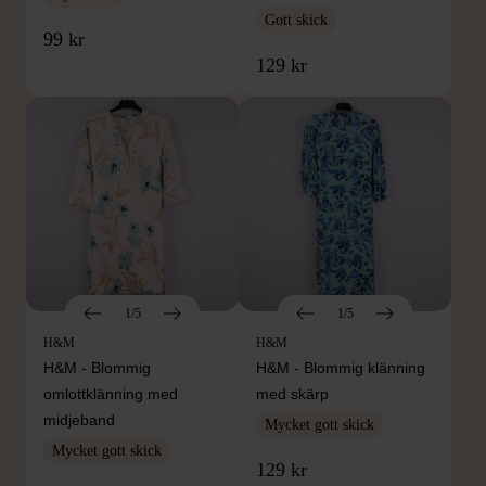
Gott skick
99 kr
129 kr
1/5
1/5
H&M
H&M
H&M - Blommig
H&M - Blommig klänning
omlottklänning med
med skärp
midjeband
Mycket gott skick
Mycket gott skick
129 kr