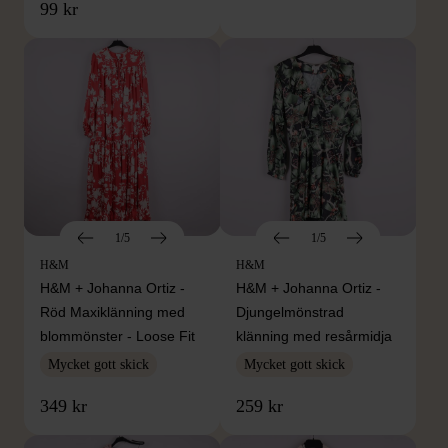
99 kr
1/5
1/5
H&M
H&M
H&M + Johanna Ortiz -
H&M + Johanna Ortiz -
Röd Maxiklänning med
Djungelmönstrad
blommönster - Loose Fit
klänning med resårmidja
Mycket gott skick
Mycket gott skick
349 kr
259 kr