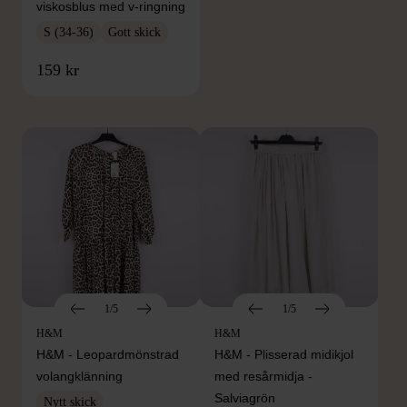
viskosblus med v-ringning
S (34-36)
Gott skick
FRÅN SAMMA VARUMÄRKE
159 kr
Hitta produkter från samma varumärke
1/5
1/5
H&M
H&M
H&M - Leopardmönstrad
H&M - Plisserad midikjol
volangklänning
med resårmidja -
Salviagrön
Nytt skick