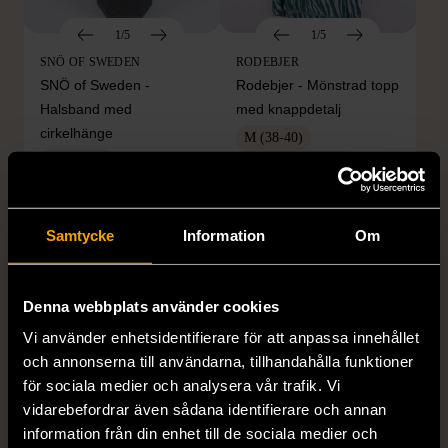
1/5
1/5
SNÖ OF SWEDEN
RODEBJER
SNÖ of Sweden -
Rodebjer - Mönstrad topp
Halsband med
med knappdetalj
cirkelhänge
M (38-40)
Gott skick
Mycket gott skick
169 kr
399 kr
Samtycke
Information
Om
Denna webbplats använder cookies
Vi använder enhetsidentifierare för att anpassa innehållet
och annonserna till användarna, tillhandahålla funktioner
för sociala medier och analysera vår trafik. Vi
vidarebefordrar även sådana identifierare och annan
information från din enhet till de sociala medier och
1/5
1/5