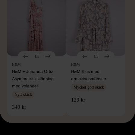
1/5
1/5
H&M
H&M
H&M + Johanna Ortiz -
H&M Blus med
Asymmetrisk klänning
ormskinnsmönster
med volanger
Mycket gott skick
Nytt skick
129 kr
349 kr