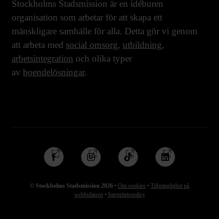
Stockholms Stadsmission är en idéburen
organisation som arbetar för att skapa ett
mänskligare samhälle för alla. Detta gör vi genom
att arbeta med
social omsorg
,
utbildning
,
arbetsintegration
och olika typer
av
boendelösningar
.
Följ
Följ
Följ
Följ
oss
oss
oss
oss
på
på
på
på
© Stockholms Stadsmission 2026
•
Om cookies
•
Tillgänglighet på
Facebook
Instagram
TikTok
Linkedin
webbplatsen
•
Integritetspolicy