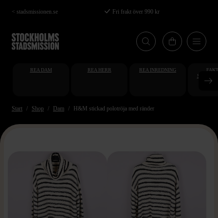
Hoppa
< stadsmissionen.se
Fri frakt över 990 kr
till
huvudinnehåll
REA DAM
REA HERR
REA INREDNING
FAKT
STUDENT
AT
Start
Shop
Dam
H&M stickad polotröja med ränder