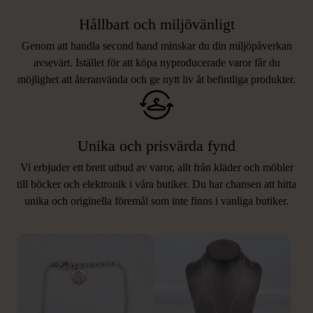
Hållbart och miljövänligt
Genom att handla second hand minskar du din miljöpåverkan
avsevärt. Istället för att köpa nyproducerade varor får du
möjlighet att återanvända och ge nytt liv åt befintliga produkter.
Unika och prisvärda fynd
Vi erbjuder ett brett utbud av varor, allt från kläder och möbler
LIKNANDE PRODUKTER
till böcker och elektronik i våra butiker. Du har chansen att hitta
unika och originella föremål som inte finns i vanliga butiker.
Hitta produkter som påminner om denna