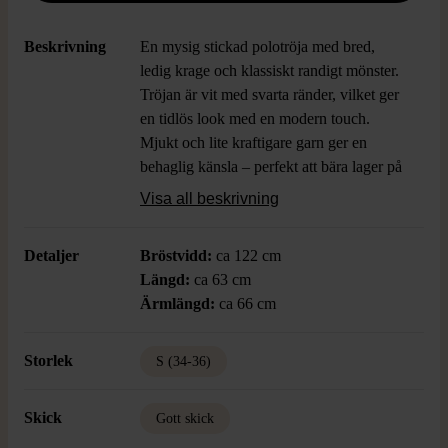
Beskrivning
En mysig stickad polotröja med bred,
ledig krage och klassiskt randigt mönster.
Tröjan är vit med svarta ränder, vilket ger
en tidlös look med en modern touch.
Mjukt och lite kraftigare garn ger en
behaglig känsla – perfekt att bära lager på
lager.
Visa all beskrivning
Detaljer
Bröstvidd:
ca 122 cm
Längd:
ca 63 cm
Ärmlängd:
ca 66 cm
Storlek
S (34-36)
Skick
Gott skick