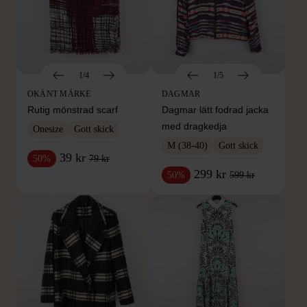
1/4
1/5
OKÄNT MÄRKE
DAGMAR
Rutig mönstrad scarf
Dagmar lätt fodrad jacka
med dragkedja
Onesize
Gott skick
M (38-40)
Gott skick
39 kr
79 kr
50%
299 kr
599 kr
50%