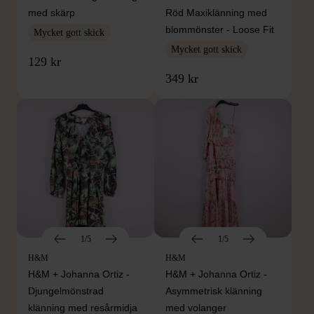
med skärp
Röd Maxiklänning med
blommönster - Loose Fit
Mycket gott skick
Mycket gott skick
129 kr
349 kr
1/5
1/5
H&M
H&M
H&M + Johanna Ortiz -
H&M + Johanna Ortiz -
Djungelmönstrad
Asymmetrisk klänning
klänning med resårmidja
med volanger