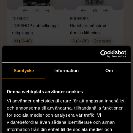
1/5
1/5
TOPSHOP
RODEBJER
TOPSHOP dubbelknäppt
Rodebjer mönstrad
rutig kappa
ärmlös klänning
M (38-40)
S (34-36)
Gott skick
Mycket gott skick
259 kr
149 kr
299 kr
50%
Samtycke
Information
Om
Denna webbplats använder cookies
Vi använder enhetsidentifierare för att anpassa innehållet
och annonserna till användarna, tillhandahålla funktioner
för sociala medier och analysera vår trafik. Vi
vidarebefordrar även sådana identifierare och annan
information från din enhet till de sociala medier och
1/5
1/5