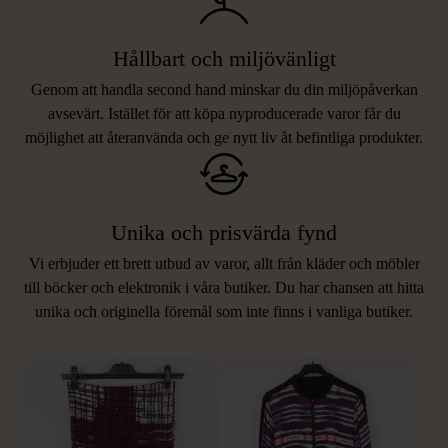
Hållbart och miljövänligt
Genom att handla second hand minskar du din miljöpåverkan
avsevärt. Istället för att köpa nyproducerade varor får du
möjlighet att återanvända och ge nytt liv åt befintliga produkter.
Unika och prisvärda fynd
Vi erbjuder ett brett utbud av varor, allt från kläder och möbler
LIKNANDE PRODUKTER
till böcker och elektronik i våra butiker. Du har chansen att hitta
unika och originella föremål som inte finns i vanliga butiker.
Hitta produkter som påminner om denna