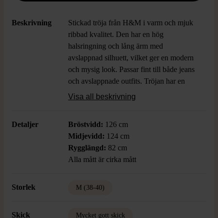
Beskrivning
Stickad tröja från H&M i varm och mjuk
ribbad kvalitet. Den har en hög
halsringning och lång ärm med
avslappnad silhuett, vilket ger en modern
och mysig look. Passar fint till både jeans
och avslappnade outfits. Tröjan har en
tidlös känsla tack vare sin enfärgade,
Visa all beskrivning
beige ton och tydliga struktur.
Detaljer
Bröstvidd:
126 cm
Midjevidd:
124 cm
Rygglängd:
82 cm
Alla mått är cirka mått
Storlek
M (38-40)
Skick
Mycket gott skick