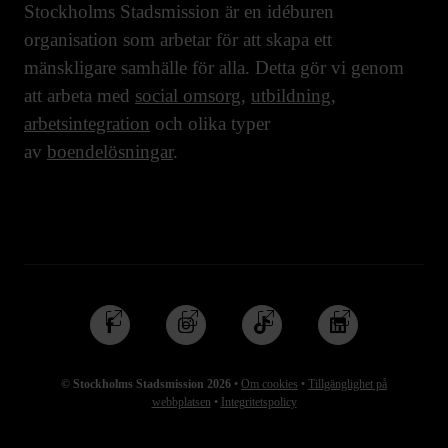
Stockholms Stadsmission är en idéburen
organisation som arbetar för att skapa ett
mänskligare samhälle för alla. Detta gör vi genom
att arbeta med
social omsorg
,
utbildning
,
arbetsintegration
och olika typer
av
boendelösningar
.
Följ
Följ
Följ
Följ
oss
oss
oss
oss
på
på
på
på
© Stockholms Stadsmission 2026
•
Om cookies
•
Tillgänglighet på
Facebook
Instagram
TikTok
Linkedin
webbplatsen
•
Integritetspolicy