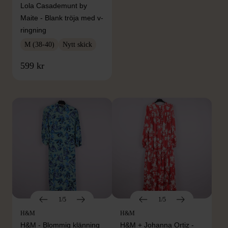
Lola Casademunt by
Maite - Blank tröja med v-
ringning
M (38-40)
Nytt skick
FRÅN SAMMA VARUMÄRKE
599 kr
Hitta produkter från samma varumärke
1/5
1/5
H&M
H&M
H&M - Blommig klänning
H&M + Johanna Ortiz -