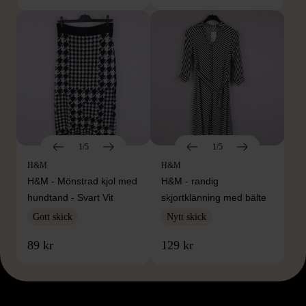
1/5
1/5
H&M
H&M
H&M - Mönstrad kjol med
H&M - randig
hundtand - Svart Vit
skjortklänning med bälte
Gott skick
Nytt skick
89 kr
129 kr