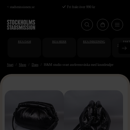
Hoppa
< stadsmissionen.se
Fri frakt över 990 kr
till
huvudinnehåll
REA DAM
REA HERR
REA INREDNING
FAKT
STUDENT
AT
Start
Shop
Dam
H&M studio svart axelremsväska med knutdetaljer