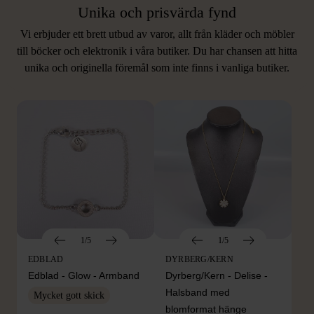
Unika och prisvärda fynd
Vi erbjuder ett brett utbud av varor, allt från kläder och möbler
LIKNANDE PRODUKTER
till böcker och elektronik i våra butiker. Du har chansen att hitta
unika och originella föremål som inte finns i vanliga butiker.
Hitta produkter som påminner om denna
1/5
1/5
EDBLAD
DYRBERG/KERN
Edblad - Glow - Armband
Dyrberg/Kern - Delise -
Halsband med
Mycket gott skick
blomformat hänge