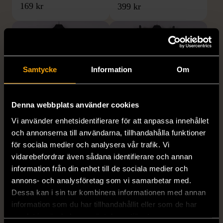
169 kr
399 kr
Samtycke
Information
Om
Denna webbplats använder cookies
Vi använder enhetsidentifierare för att anpassa innehållet
1/5
1/5
och annonserna till användarna, tillhandahålla funktioner
H&M
H&M
för sociala medier och analysera vår trafik. Vi
H&M - Leopardmönstrad
H&M - Plisserad midikjol
vidarebefordrar även sådana identifierare och annan
volangklänning
med resårmidja -
information från din enhet till de sociala medier och
Salviagrön
XS (32-34)
Nytt skick
annons- och analysföretag som vi samarbetar med.
M (38-40)
Gott skick
99 kr
Dessa kan i sin tur kombinera informationen med annan
129 kr
information som du har tillhandahållit eller som de har
samlat in när du har använt deras tjänster.