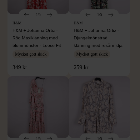
1/5
1/5
H&M
H&M
H&M + Johanna Ortiz -
H&M + Johanna Ortiz -
Röd Maxiklänning med
Djungelmönstrad
blommönster - Loose Fit
klänning med resårmidja
Mycket gott skick
Mycket gott skick
349 kr
259 kr
1/5
1/5