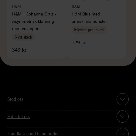
H&M
H&M
H&M + Johanna Ortiz -
H&M Blus med
Asymmetrisk klänning
ormskinnsmönster
med volanger
Mycket gott skick
Nytt skick
129 kr
349 kr
Stöd oss
Hitta till oss
Handla second hand online