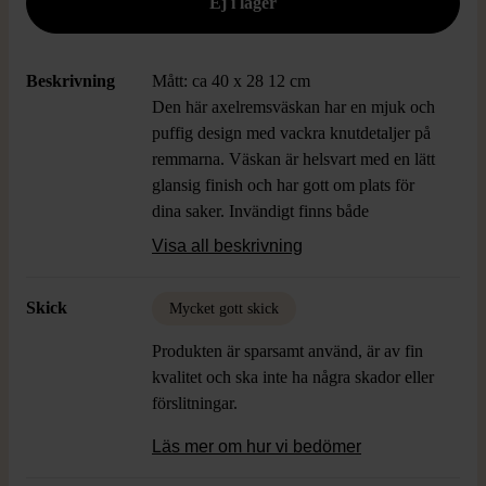
Beskrivning
Mått: ca 40 x 28 12 cm
Den här axelremsväskan har en mjuk och
puffig design med vackra knutdetaljer på
remmarna. Väskan är helsvart med en lätt
glansig finish och har gott om plats för
dina saker. Invändigt finns både
dragkedjefack och öppna fack för praktisk
Visa all beskrivning
organisering. En tidlös väska med modern
känsla som passar till det mesta i
Skick
Mycket gott skick
garderoben.
Produkten är sparsamt använd, är av fin
kvalitet och ska inte ha några skador eller
förslitningar.
Läs mer om hur vi bedömer