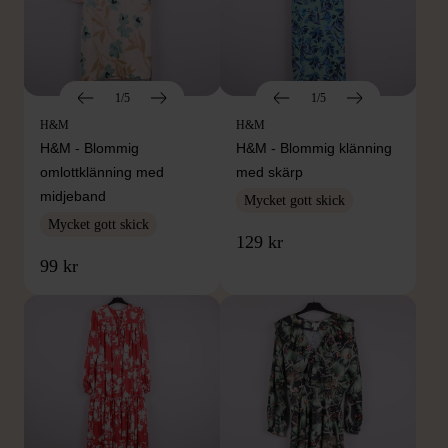
1/5
1/5
H&M
H&M
H&M - Blommig
H&M - Blommig klänning
omlottklänning med
med skärp
midjeband
Mycket gott skick
Mycket gott skick
129 kr
99 kr