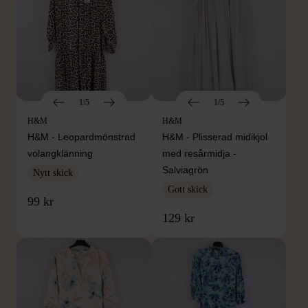
1/5
1/5
H&M
H&M
H&M - Leopardmönstrad
H&M - Plisserad midikjol
volangklänning
med resårmidja -
Salviagrön
Nytt skick
Gott skick
99 kr
129 kr