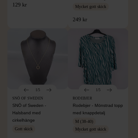
129 kr
Mycket gott skick
249 kr
1/5
1/5
SNÖ OF SWEDEN
RODEBJER
SNÖ of Sweden -
Rodebjer - Mönstrad topp
Halsband med
med knappdetalj
cirkelhänge
M (38-40)
Gott skick
Mycket gott skick