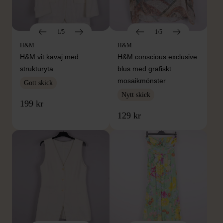
1/5
1/5
H&M
H&M
H&M vit kavaj med
H&M conscious exclusive
strukturyta
blus med grafiskt
mosaikmönster
Gott skick
Nytt skick
199 kr
129 kr