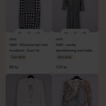
1/5
1/5
H&M
H&M
H&M - Mönstrad kjol med
H&M - randig
hundtand - Svart Vit
skjortklänning med bälte
Gott skick
Nytt skick
89 kr
129 kr