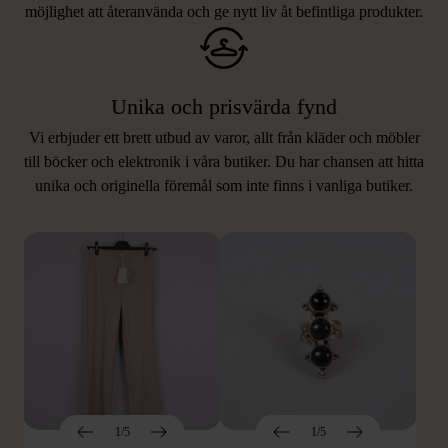
möjlighet att återanvända och ge nytt liv åt befintliga produkter.
Unika och prisvärda fynd
Vi erbjuder ett brett utbud av varor, allt från kläder och möbler
LIKNANDE PRODUKTER
till böcker och elektronik i våra butiker. Du har chansen att hitta
unika och originella föremål som inte finns i vanliga butiker.
Hitta produkter som påminner om denna
1/5
1/5