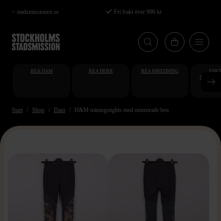
Hoppa
< stadsmissionen.se
Fri frakt över 990 kr
till
huvudinnehåll
REA DAM
REA HERR
REA INREDNING
FAKT
STUDENT
AT
Start
Shop
Dam
H&M träningstights med mönstrade ben