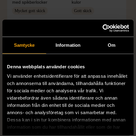
med spikberlocker
kulor
Mycket gott skick
Gott skick
399 kr
69 kr
Samtycke
Information
Om
Denna webbplats använder cookies
Vi använder enhetsidentifierare för att anpassa innehållet
och annonserna till användarna, tillhandahålla funktioner
för sociala medier och analysera vår trafik. Vi
1/5
1/5
vidarebefordrar även sådana identifierare och annan
PILGRIM
GRETA
information från din enhet till de sociala medier och
Pilgrim Armband med
Greta - Prickig omlottkjol i
annons- och analysföretag som vi samarbetar med.
blomdetaljer och stenar
siden
Dessa kan i sin tur kombinera informationen med annan
Använt skick
L (42-44)
information som du har tillhandahållit eller som de har
Mycket gott skick
samlat in när du har använt deras tjänster.