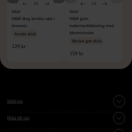
1/5
1/5
H&M
H&M
H&M lång ärmlös väst i
H&M grön
linnemix
halterneckklänning med
blommönster
Använt skick
Mycket gott skick
129 kr
159 kr
Stöd oss
Hitta till oss