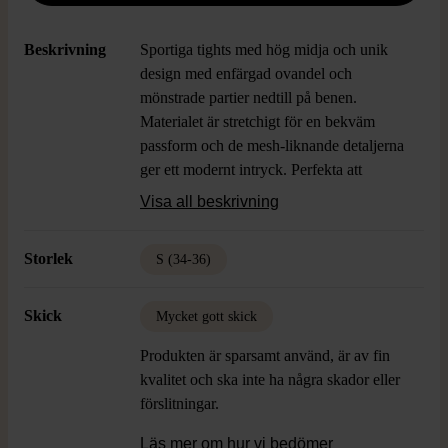
Beskrivning
Sportiga tights med hög midja och unik
design med enfärgad ovandel och
mönstrade partier nedtill på benen.
Materialet är stretchigt för en bekväm
passform och de mesh-liknande detaljerna
ger ett modernt intryck. Perfekta att
använda när du vill sticka ut på gymmet
Visa all beskrivning
eller under en aktiv vardag.
Storlek
S (34-36)
Skick
Mycket gott skick
Produkten är sparsamt använd, är av fin
kvalitet och ska inte ha några skador eller
förslitningar.
Läs mer om hur vi bedömer