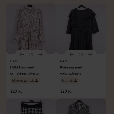
1/5
1/5
H&M
H&M
H&M Blus med
Klänning med
ormskinnsmönster
volangdetaljer
Mycket gott skick
Gott skick
129 kr
129 kr