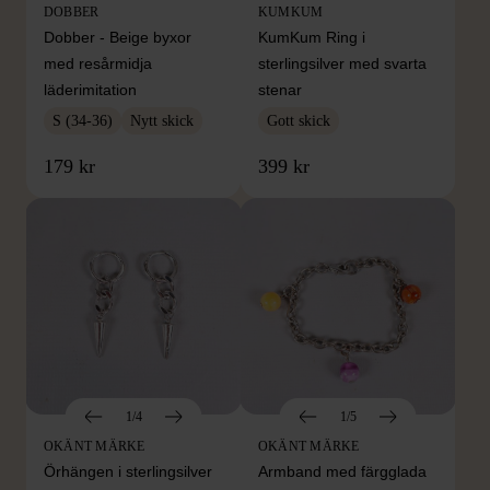
DOBBER
KUMKUM
Dobber - Beige byxor
KumKum Ring i
med resårmidja
sterlingsilver med svarta
läderimitation
stenar
S (34-36)
Nytt skick
Gott skick
179 kr
399 kr
1/4
1/5
OKÄNT MÄRKE
OKÄNT MÄRKE
Örhängen i sterlingsilver
Armband med färgglada