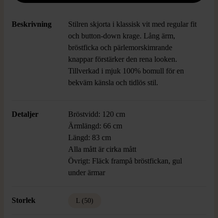
Beskrivning
Stilren skjorta i klassisk vit med regular fit
och button-down krage. Lång ärm,
bröstficka och pärlemorskimrande
knappar förstärker den rena looken.
Tillverkad i mjuk 100% bomull för en
bekväm känsla och tidlös stil.
Detaljer
Bröstvidd: 120 cm
Ärmlängd: 66 cm
Längd: 83 cm
Alla mått är cirka mått
Övrigt: Fläck frampå bröstfickan, gul
under ärmar
Storlek
L (50)