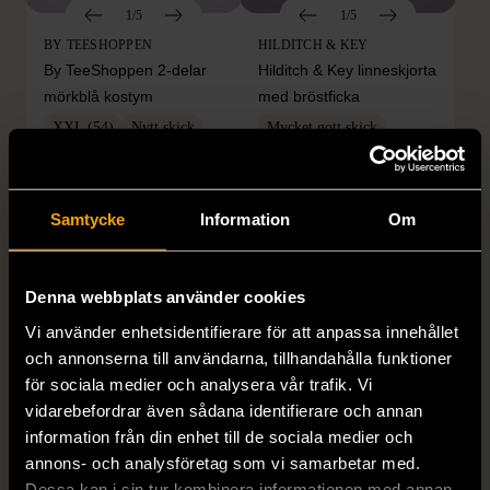
1/5
1/5
BY TEESHOPPEN
HILDITCH & KEY
By TeeShoppen 2-delar
Hilditch & Key linneskjorta
mörkblå kostym
med bröstficka
XXL (54)
Nytt skick
Mycket gott skick
399 kr
399 kr
Samtycke
Information
Om
Denna webbplats använder cookies
Vi använder enhetsidentifierare för att anpassa innehållet
och annonserna till användarna, tillhandahålla funktioner
för sociala medier och analysera vår trafik. Vi
vidarebefordrar även sådana identifierare och annan
1/5
1/5
information från din enhet till de sociala medier och
DRESSMANN
BONDELID
annons- och analysföretag som vi samarbetar med.
Dressmann -
Bondelid - Randig skjorta
Dessa kan i sin tur kombinera informationen med annan