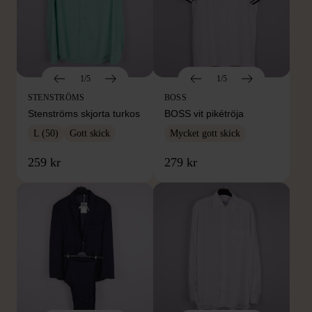
1/5
1/5
STENSTRÖMS
BOSS
Stenströms skjorta turkos
BOSS vit pikétröja
L (50)
Gott skick
Mycket gott skick
259 kr
279 kr