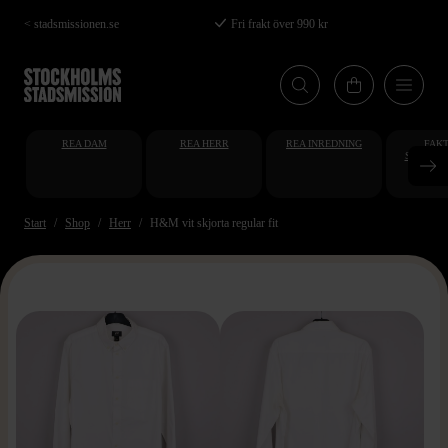
Hoppa
< stadsmissionen.se
Fri frakt över 990 kr
till
huvudinnehåll
REA DAM
REA HERR
REA INREDNING
FAKT
STUDENT
AT
Start
Shop
Herr
H&M vit skjorta regular fit