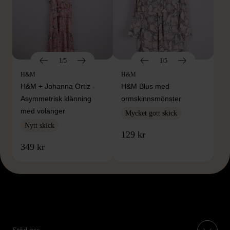
1/5
1/5
H&M
H&M
H&M + Johanna Ortiz -
H&M Blus med
Asymmetrisk klänning
ormskinnsmönster
med volanger
Mycket gott skick
Nytt skick
129 kr
349 kr