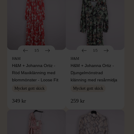
1/5
1/5
H&M
H&M
H&M + Johanna Ortiz -
H&M + Johanna Ortiz -
Röd Maxiklänning med
Djungelmönstrad
blommönster - Loose Fit
klänning med resårmidja
Mycket gott skick
Mycket gott skick
349 kr
259 kr