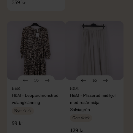
FRÅN SAMMA VARUMÄRKE
359 kr
Hitta produkter från samma varumärke
1/5
1/5
H&M
H&M
H&M - Leopardmönstrad
H&M - Plisserad midikjol
volangklänning
med resårmidja -
Salviagrön
Nytt skick
Gott skick
99 kr
129 kr