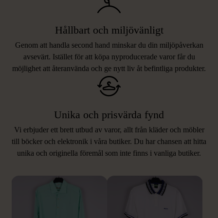
Hållbart och miljövänligt
Genom att handla second hand minskar du din miljöpåverkan
avsevärt. Istället för att köpa nyproducerade varor får du
möjlighet att återanvända och ge nytt liv åt befintliga produkter.
Unika och prisvärda fynd
Vi erbjuder ett brett utbud av varor, allt från kläder och möbler
LIKNANDE PRODUKTER
till böcker och elektronik i våra butiker. Du har chansen att hitta
unika och originella föremål som inte finns i vanliga butiker.
Hitta produkter som påminner om denna