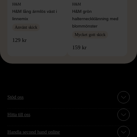
H&M
H&M
H&M lång ärmlös väst i
H&M grön
linnemix
halterneckklänning med
blommönster
Använt skick
Mycket gott skick
129 kr
159 kr
Stöd oss
Hitta till oss
Handla second hand online