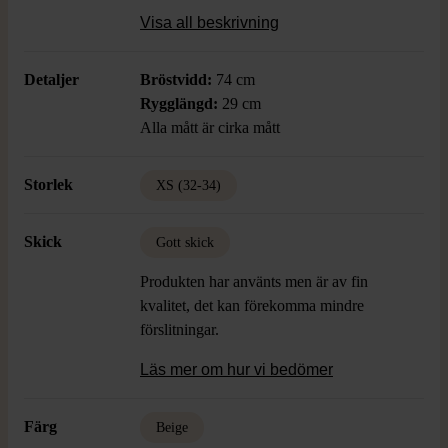
för en avslappnad och stylish look.
Visa all beskrivning
Detaljer
Bröstvidd:
74 cm
Rygglängd:
29 cm
Alla mått är cirka mått
Storlek
XS (32-34)
Skick
Gott skick
Produkten har använts men är av fin
kvalitet, det kan förekomma mindre
förslitningar.
Läs mer om hur vi bedömer
Färg
Beige