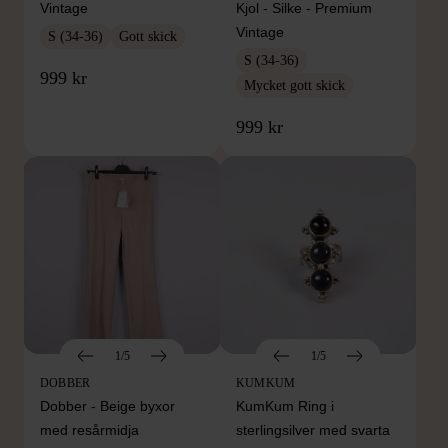
Vintage
Kjol - Silke - Premium
Vintage
S (34-36)
Gott skick
S (34-36)
999 kr
Mycket gott skick
999 kr
1/5
1/5
DOBBER
KUMKUM
Dobber - Beige byxor
KumKum Ring i
med resårmidja
sterlingsilver med svarta