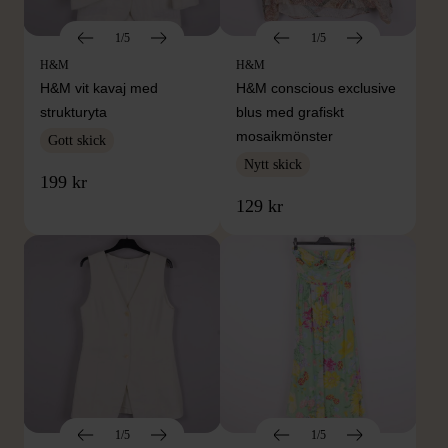
1/5
1/5
H&M
H&M
H&M vit kavaj med
H&M conscious exclusive
strukturyta
blus med grafiskt
mosaikmönster
Gott skick
Nytt skick
199 kr
129 kr
1/5
1/5