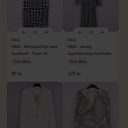
1/5
1/5
H&M
H&M
H&M - Mönstrad kjol med
H&M - randig
hundtand - Svart Vit
skjortklänning med bälte
Gott skick
Nytt skick
89 kr
129 kr