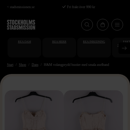
Hoppa
< stadsmissionen.se
Fri frakt över 990 kr
till
huvudinnehåll
REA DAM
REA HERR
REA INREDNING
FAKT
STUDENT
AT
Start
Shop
Dam
H&M volangprydd bustier med smala axelband