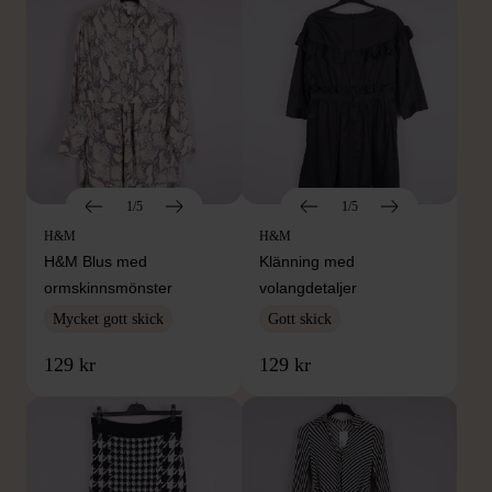
1/5
1/5
H&M
H&M
H&M Blus med
Klänning med
ormskinnsmönster
volangdetaljer
Mycket gott skick
Gott skick
129 kr
129 kr