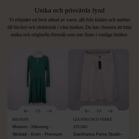
Unika och prisvärda fynd
Vi erbjuder ett brett utbud av varor, allt från kläder och möbler
LIKNANDE PRODUKTER
till böcker och elektronik i våra butiker. Du har chansen att hitta
unika och originella föremål som inte finns i vanliga butiker.
Hitta produkter som påminner om denna
1/5
1/5
MISSONI
GIANFRANCO FERRE
Missoni - Klänning -
STUDIO
Stickad - Grön - Premium
Gianfranco Ferre Studio -