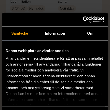
läderimitation
stenar
S (34-36)
Nytt skick
Gott skick
179 kr
399 kr
Samtycke
Information
Om
Denna webbplats använder cookies
Vi använder enhetsidentifierare för att anpassa innehållet
och annonserna till användarna, tillhandahålla funktioner
för sociala medier och analysera vår trafik. Vi
1/4
1/5
vidarebefordrar även sådana identifierare och annan
OKÄNT MÄRKE
OKÄNT MÄRKE
information från din enhet till de sociala medier och
Örhängen i sterlingsilver
Armband med färgglada
annons- och analysföretag som vi samarbetar med.
med spikberlocker
kulor
Dessa kan i sin tur kombinera informationen med annan
information som du har tillhandahållit eller som de har
Mycket gott skick
Gott skick
samlat in när du har använt deras tjänster.