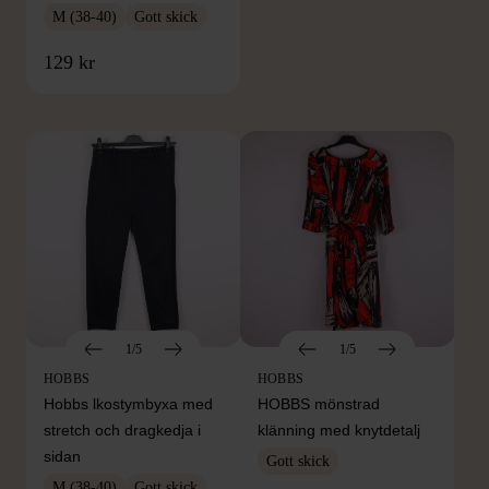
M (38-40)
Gott skick
FRÅN SAMMA VARUMÄRKE
129 kr
Hitta produkter från samma varumärke
1/5
1/5
HOBBS
HOBBS
Hobbs lkostymbyxa med
HOBBS mönstrad
stretch och dragkedja i
klänning med knytdetalj
sidan
Gott skick
M (38-40)
Gott skick