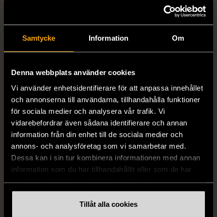
1/5
1/5
& OTHER STORIES
DYRBERG/KERN
& Other Stories -
Dyrberg/Kern - Delise -
Samtycke
Information
Om
Klassiska raka byxor
Halsband med
linneblandning
blomformat hänge
M (38-40)
Mycket gott skick
Denna webbplats använder cookies
Mycket gott skick
Vi använder enhetsidentifierare för att anpassa innehållet
249 kr
och annonserna till användarna, tillhandahålla funktioner
249 kr
för sociala medier och analysera vår trafik. Vi
vidarebefordrar även sådana identifierare och annan
information från din enhet till de sociala medier och
annons- och analysföretag som vi samarbetar med.
Dessa kan i sin tur kombinera informationen med annan
information som du har tillhandahållit eller som de har
samlat in när du har använt deras tjänster.
Tillåt alla cookies
1/5
1/5