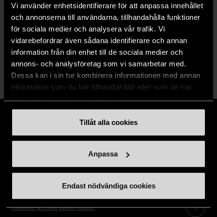
Vi använder enhetsidentifierare för att anpassa innehållet
Fri frakt på alla köp över 990 kr.
och annonserna till användarna, tillhandahålla funktioner
för sociala medier och analysera vår trafik. Vi
14 dagars ångerrät.
vidarebefordrar även sådana identifierare och annan
information från din enhet till de sociala medier och
annons- och analysföretag som vi samarbetar med.
Dessa kan i sin tur kombinera informationen med annan
information som du har tillhandahållit eller som de har
samlat in när du har använt deras tjänster.
Tillåt alla cookies
Stöd oss
Anpassa
Hitta till oss
Endast nödvändiga cookies
Handla second hand online