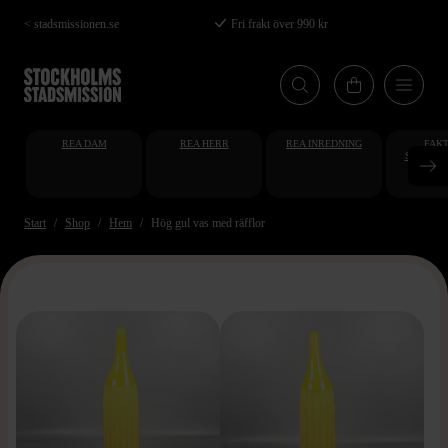
Hoppa
< stadsmissionen.se
Fri frakt över 990 kr
till
huvudinnehåll
REA DAM
REA HERR
REA INREDNING
FAKT
STUDENT
AT
Start
Shop
Hem
Hög gul vas med räfflor