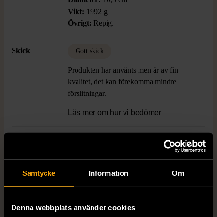
Vikt:
1992 g
Övrigt:
Repig.
Skick
Gott skick
Produkten har använts men är av fin
kvalitet, det kan förekomma mindre
förslitningar.
Läs mer om hur vi bedömer
Dimensions
Höjd: 45,5 cm Diameter: 10,5 cm
Färg
Gul
Samtycke
Information
Om
Denna webbplats använder cookies
Produkten är unik och finns enbart som 1 st i lager.