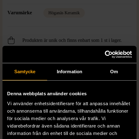
Varumärke
Höganäs Keramik
Produkten är unik och finns enbart som 1 st i lager.
Fri frakt på alla köp över 990 kr.
14 dagars ångerrät.
Samtycke
Information
Om
Denna webbplats använder cookies
Vi använder enhetsidentifierare för att anpassa innehållet
och annonserna till användarna, tillhandahålla funktioner
FRÅN SAMMA VARUMÄRKE
för sociala medier och analysera vår trafik. Vi
vidarebefordrar även sådana identifierare och annan
Hitta produkter från samma varumärke
information från din enhet till de sociala medier och