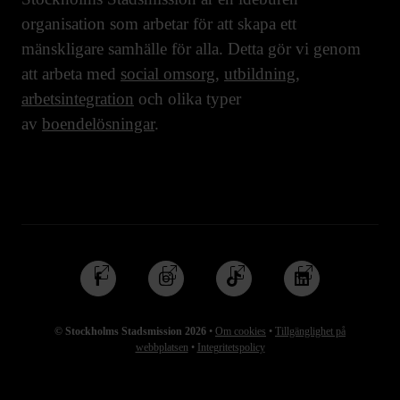
organisation som arbetar för att skapa ett
mänskligare samhälle för alla. Detta gör vi genom
att arbeta med
social omsorg
,
utbildning
,
arbetsintegration
och olika typer
av
boendelösningar
.
Följ
Följ
Följ
Följ
oss
oss
oss
oss
på
på
på
på
© Stockholms Stadsmission 2026
•
Om cookies
•
Tillgänglighet på
Facebook
Instagram
TikTok
Linkedin
webbplatsen
•
Integritetspolicy