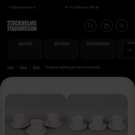
Hoppa
< stadsmissionen.se
Fri frakt över 990 kr
till
huvudinnehåll
REA DAM
REA HERR
REA INREDNING
FAKT
STUDENT
AT
Start
Shop
Hem
Höganäs kaffekoppar med fat keramik