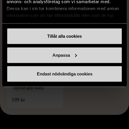
annons- och analysföretag som vi samarbetar med.
Dessa kan i sin tur kombinera informationen med annan
information som du har tillhandahållit eller som de har
samlat in när du har använt deras tjänster.
Tillåt alla cookies
Anpassa
1/5
HÖGANÄS KERAMIK
Höganäs kaffekoppar
Endast nödvändiga cookies
med fat keramik
Mycket gott skick
199 kr