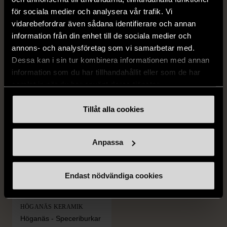
för sociala medier och analysera vår trafik. Vi
vidarebefordrar även sådana identifierare och annan
information från din enhet till de sociala medier och
annons- och analysföretag som vi samarbetar med.
FRÅN SAMMA VARUMÄRKE
Dessa kan i sin tur kombinera informationen med annan
Hitta produkter från samma varumärke
information som du har tillhandahållit eller som de har
samlat in när du har använt deras tjänster.
Tillåt alla cookies
Anpassa
Endast nödvändiga cookies
1/5
HÖGANÄS KERAMIK
Höganäs - Speceriburkar