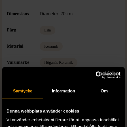
Dimensions
Diameter: 20 cm
Färg
Lila
Material
Keramik
Varumärke
Höganäs Keramik
Produkten är unik och finns enbart som 1 st i lager.
Samtycke
Information
Om
Fri frakt på alla köp över 990 kr.
14 dagars ångerrät.
Denna webbplats använder cookies
Vi använder enhetsidentifierare för att anpassa innehållet
och annonserna till användarna, tillhandahålla funktioner