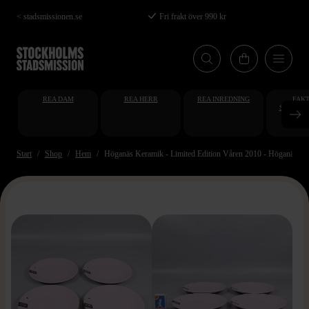
Hoppa
< stadsmissionen.se
Fri frakt över 990 kr
till
huvudinnehåll
REA DAM
REA HERR
REA INREDNING
FAKT
STUDENT
AT
Start
Shop
Hem
Höganäs Keramik - Limited Edition Våren 2010 - Höganäs Colle