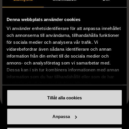
Produkten är unik och finns enbart som 1 st i lager.
Denna webbplats använder cookies
Fri frakt på alla köp över 990 kr.
Vi använder enhetsidentifierare för att anpassa innehållet
14 dagars ångerrät.
och annonserna till användarna, tillhandahålla funktioner
för sociala medier och analysera vår trafik. Vi
vidarebefordrar även sådana identifierare och annan
information från din enhet till de sociala medier och
annons- och analysföretag som vi samarbetar med.
Dessa kan i sin tur kombinera informationen med annan
information som du har tillhandahållit eller som de har
FRÅN SAMMA VARUMÄRKE
samlat in när du har använt deras tjänster.
Hitta produkter från samma varumärke
Tillåt alla cookies
Anpassa