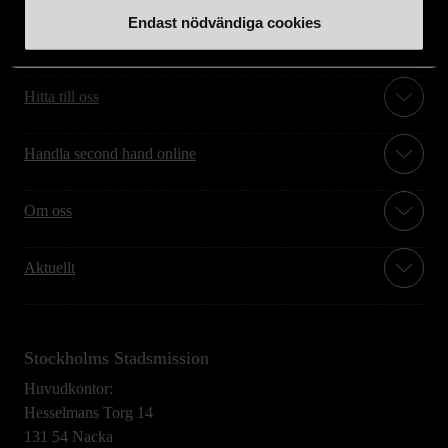
Endast nödvändiga cookies
Stöd oss
Hitta till oss
Handla second hand online
Om oss
Aktuellt
Stockholms Stadsmission
Huvudkontor:
Hesselmans Torg 14
131 54 Nacka