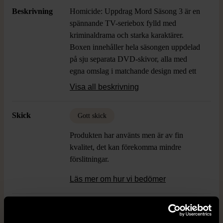
Beskrivning
Homicide: Uppdrag Mord Säsong 3 är en
spännande TV-seriebox fylld med
kriminaldrama och starka karaktärer.
Boxen innehåller hela säsongen uppdelad
på sju separata DVD-skivor, alla med
egna omslag i matchande design med ett
snyggt, robust förvaringsfodral. Serien
Visa all beskrivning
bjuder på gripande berättelser och utspelar
sig i en realistisk polisvärld där varje
Skick
Gott skick
avsnitt håller tittaren på helspänn. Det
diskreta ljusa fodralet har porträtt på några
Produkten har använts men är av fin
av seriens centrala figurer vilket ger setet
kvalitet, det kan förekomma mindre
en klassisk TV-seriekänsla. Språkval på
förslitningar.
engelska gör det enkelt för internationella
fans att följa handlingen. Detta set är
Läs mer om hur vi bedömer
perfekt för dig som vill samla eller
återuppleva en av de mest hyllade
Format
DVD
kriminalserierna genom tiderna, eller för