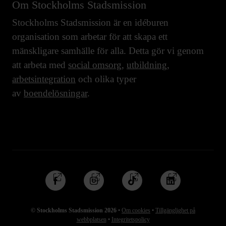
Om Stockholms Stadsmission
Stockholms Stadsmission är en idéburen
organisation som arbetar för att skapa ett
mänskligare samhälle för alla. Detta gör vi genom
att arbeta med
social omsorg
,
utbildning
,
arbetsintegration
och olika typer
av
boendelösningar
.
Följ
Följ
Följ
Följ
oss
oss
oss
oss
på
på
på
på
© Stockholms Stadsmission 2026
•
Om cookies
•
Tillgänglighet på
Facebook
Instagram
TikTok
Linkedin
webbplatsen
•
Integritetspolicy