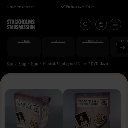
Hoppa
< stadsmissionen.se
Fri frakt över 990 kr
till
huvudinnehåll
REA DAM
REA HERR
REA INREDNING
FAKT
STUDENT
AT
Start
Shop
Hem
Homicide Uppdrag mord 3- med 7 DVD-skivor