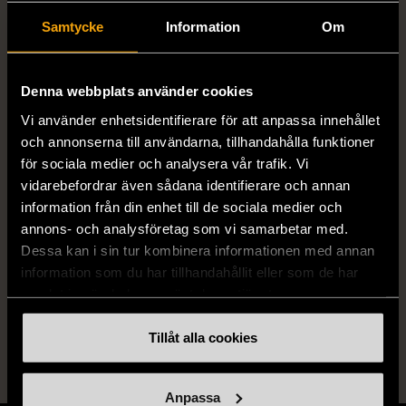
långa seriemaraton med vänner. Passar
Genre
KRIMINAL
Samtycke
Information
Om
både samlare och serieälskare som vill
återse säsongen på DVD i fysisk form,
med enkel förvaring och översikt över
Publisher
Nordisk
Denna webbplats använder cookies
antalet skivor.
Vi använder enhetsidentifierare för att anpassa innehållet
Language
ENGELSKA
och annonserna till användarna, tillhandahålla funktioner
för sociala medier och analysera vår trafik. Vi
vidarebefordrar även sådana identifierare och annan
information från din enhet till de sociala medier och
Produkten är unik och finns enbart som 1 st i lager.
annons- och analysföretag som vi samarbetar med.
Fri frakt på alla köp över 990 kr.
Dessa kan i sin tur kombinera informationen med annan
information som du har tillhandahållit eller som de har
14 dagars ångerrät.
samlat in när du har använt deras tjänster.
Tillåt alla cookies
Anpassa