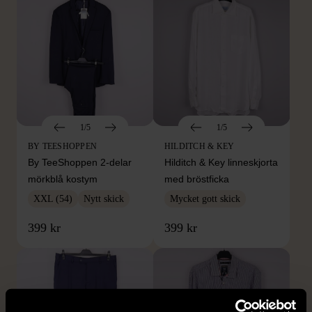
1/5
1/5
BY TEESHOPPEN
HILDITCH & KEY
By TeeShoppen 2-delar
Hilditch & Key linneskjorta
mörkblå kostym
med bröstficka
XXL (54)
Nytt skick
Mycket gott skick
399 kr
399 kr