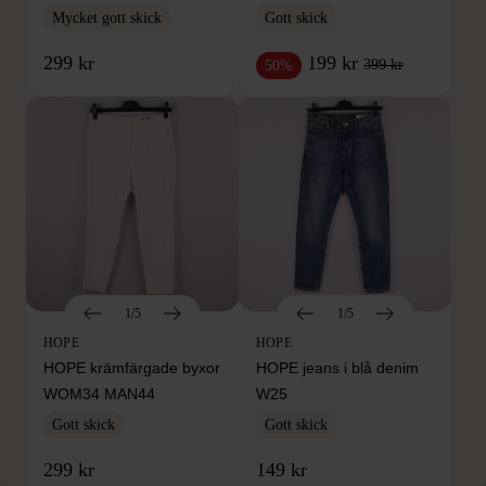
Mycket gott skick
Gott skick
299 kr
199 kr
399 kr
50%
1/5
1/5
HOPE
HOPE
HOPE krämfärgade byxor
HOPE jeans i blå denim
WOM34 MAN44
W25
Gott skick
Gott skick
299 kr
149 kr