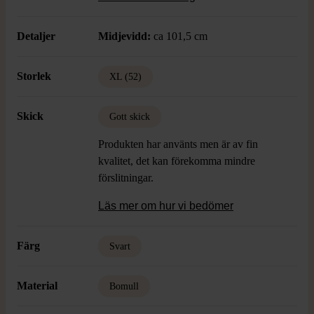
rörelsefrihet. Slät och sofistikerad look
som funkar year-round.
Detaljer
Midjevidd:
ca 101,5 cm
Storlek
XL (52)
Skick
Gott skick
Produkten har använts men är av fin
kvalitet, det kan förekomma mindre
förslitningar.
Läs mer om hur vi bedömer
Färg
Svart
Material
Bomull