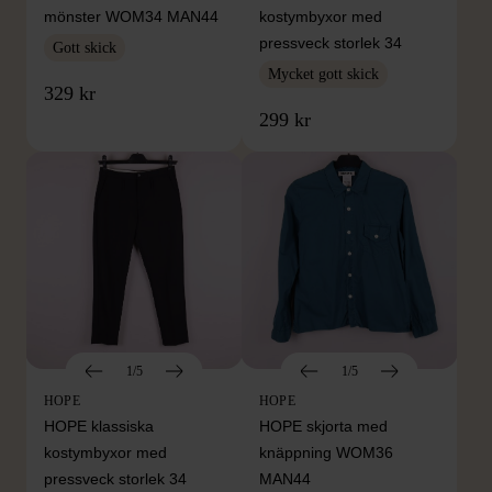
mönster WOM34 MAN44
kostymbyxor med
pressveck storlek 34
Gott skick
Mycket gott skick
329 kr
299 kr
1/5
1/5
HOPE
HOPE
HOPE klassiska
HOPE skjorta med
kostymbyxor med
knäppning WOM36
pressveck storlek 34
MAN44