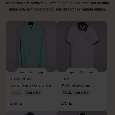
LIKNANDE PRODUKTER
till böcker och elektronik i våra butiker. Du har chansen att hitta
unika och originella föremål som inte finns i vanliga butiker.
Hitta produkter som påminner om denna
1/5
1/5
STENSTRÖMS
BOSS
Stenströms skjorta turkos
BOSS vit pikétröja
L (50)
Gott skick
Mycket gott skick
259 kr
279 kr