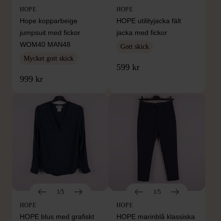
HOPE
HOPE
Hope kopparbeige
HOPE utilityjacka fält
jumpsuit med fickor
jacka med fickor
WOM40 MAN48
Gott skick
Mycket gott skick
599 kr
999 kr
1/5
1/5
HOPE
HOPE
HOPE blus med grafiskt
HOPE marinblå klassiska