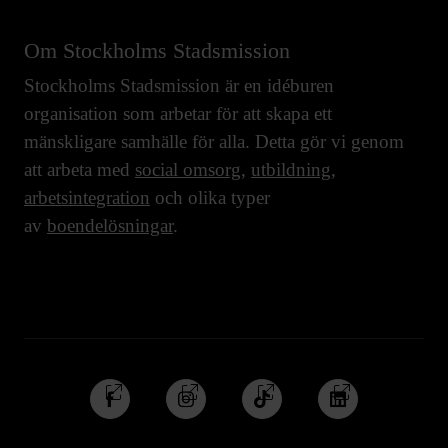
Om Stockholms Stadsmission
Stockholms Stadsmission är en idéburen
organisation som arbetar för att skapa ett
mänskligare samhälle för alla. Detta gör vi genom
att arbeta med
social omsorg
,
utbildning
,
arbetsintegration
och olika typer
av
boendelösningar
.
Följ
Följ
Följ
Följ
oss
oss
oss
oss
på
på
på
på