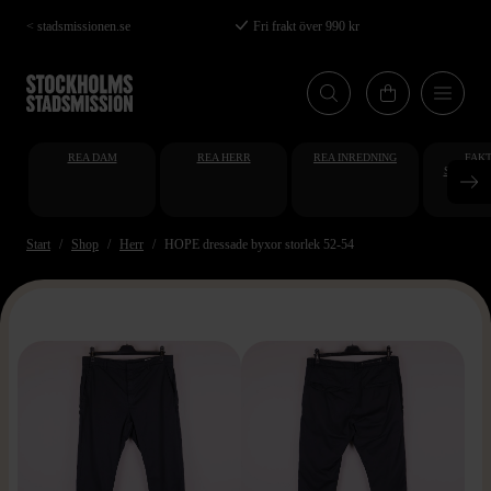
Hoppa
< stadsmissionen.se
Fri frakt över 990 kr
till
huvudinnehåll
REA DAM
REA HERR
REA INREDNING
FAKT
STUDENT
AT
Start
Shop
Herr
HOPE dressade byxor storlek 52-54