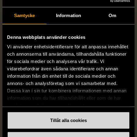
Samtycke
Information
Om
1/5
1/5
Denna webbplats använder cookies
DRESSMANN
BONDELID
Vi använder enhetsidentifierare för att anpassa innehållet
Dressmann -
Bondelid - Randig skjorta
och annonserna till användarna, tillhandahålla funktioner
Kostymbyxor med
- Blå vit
för sociala medier och analysera vår trafik. Vi
pressveck
XL (52)
vidarebefordrar även sådana identifierare och annan
Gott skick
Mycket gott skick
information från din enhet till de sociala medier och
annons- och analysföretag som vi samarbetar med.
159 kr
199 kr
Dessa kan i sin tur kombinera informationen med annan
information som du har tillhandahållit eller som de har
samlat in när du har använt deras tjänster.
Tillåt alla cookies