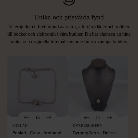
Unika och prisvärda fynd
Vi erbjuder ett brett utbud av varor, allt från kläder och möbler
LIKNANDE PRODUKTER
till böcker och elektronik i våra butiker. Du har chansen att hitta
unika och originella föremål som inte finns i vanliga butiker.
Hitta produkter som påminner om denna
1/5
1/5
EDBLAD
DYRBERG/KERN
Edblad - Glow - Armband
Dyrberg/Kern - Delise -