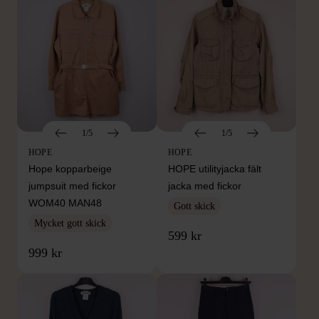
1/5
1/5
HOPE
HOPE
Hope kopparbeige
HOPE utilityjacka fält
jumpsuit med fickor
jacka med fickor
WOM40 MAN48
Gott skick
Mycket gott skick
599 kr
999 kr