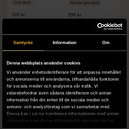
Gott skick
Mycket gott skick
169 kr
399 kr
Samtycke
Information
Om
Denna webbplats använder cookies
Vi använder enhetsidentifierare för att anpassa innehållet
och annonserna till användarna, tillhandahålla funktioner
1/5
1/5
för sociala medier och analysera vår trafik. Vi
H&M
H&M
vidarebefordrar även sådana identifierare och annan
H&M - Leopardmönstrad
H&M - Plisserad midikjol
information från din enhet till de sociala medier och
volangklänning
med resårmidja -
annons- och analysföretag som vi samarbetar med.
Salviagrön
XS (32-34)
Nytt skick
Dessa kan i sin tur kombinera informationen med annan
M (38-40)
Gott skick
information som du har tillhandahållit eller som de har
99 kr
samlat in när du har använt deras tjänster.
129 kr