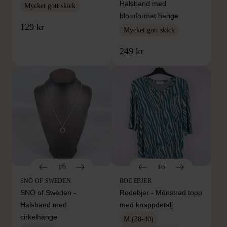
Halsband med
Mycket gott skick
blomformat hänge
129 kr
Mycket gott skick
249 kr
1/5
1/5
SNÖ OF SWEDEN
RODEBJER
SNÖ of Sweden -
Rodebjer - Mönstrad topp
Halsband med
med knappdetalj
cirkelhänge
M (38-40)