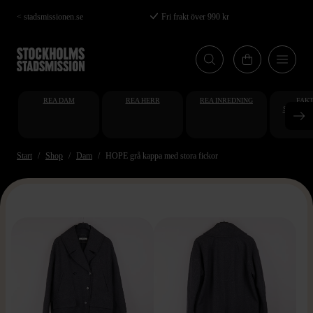
Hoppa
< stadsmissionen.se
Fri frakt över 990 kr
till
huvudinnehåll
REA DAM
REA HERR
REA INREDNING
FAKT
STUDENT
AT
Start
Shop
Dam
HOPE grå kappa med stora fickor