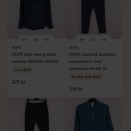
1/5
1/5
HOPE
HOPE
HOPE blus med grafiskt
HOPE marinblå klassiska
mönster WOM34 MAN44
kostymbyxor med
pressveck storlek 34
Gott skick
Mycket gott skick
329 kr
299 kr