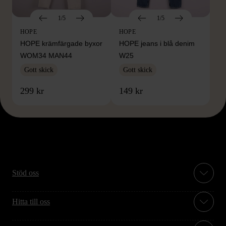
1/5
1/5
HOPE
HOPE
HOPE krämfärgade byxor
HOPE jeans i blå denim
WOM34 MAN44
W25
Gott skick
Gott skick
299 kr
149 kr
Stöd oss
Hitta till oss