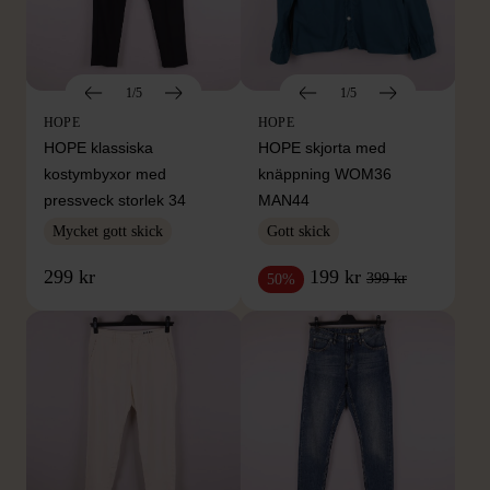
1/5
1/5
HOPE
HOPE
HOPE klassiska
HOPE skjorta med
kostymbyxor med
knäppning WOM36
pressveck storlek 34
MAN44
Mycket gott skick
Gott skick
299 kr
199 kr
399 kr
50%