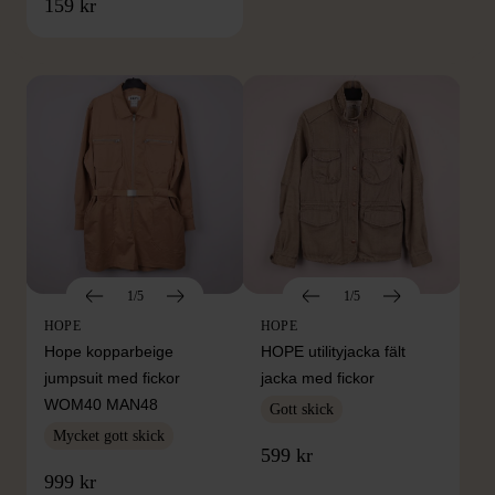
FRÅN SAMMA VARUMÄRKE
159 kr
Hitta produkter från samma varumärke
1/5
1/5
HOPE
HOPE
Hope kopparbeige
HOPE utilityjacka fält
jumpsuit med fickor
jacka med fickor
WOM40 MAN48
Gott skick
Mycket gott skick
599 kr
999 kr