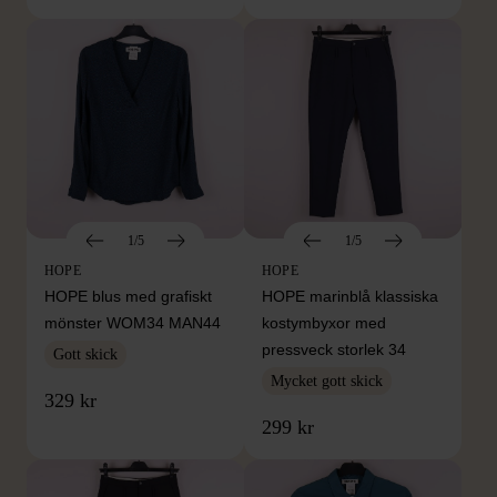
1/5
1/5
HOPE
HOPE
HOPE blus med grafiskt
HOPE marinblå klassiska
mönster WOM34 MAN44
kostymbyxor med
pressveck storlek 34
Gott skick
Mycket gott skick
329 kr
299 kr