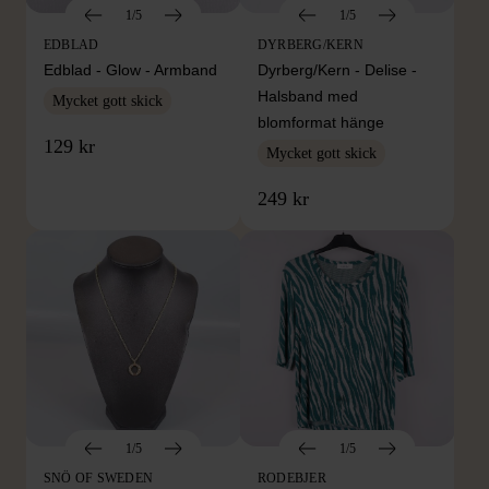
1/5
1/5
EDBLAD
DYRBERG/KERN
Edblad - Glow - Armband
Dyrberg/Kern - Delise -
Halsband med
Mycket gott skick
blomformat hänge
129 kr
Mycket gott skick
249 kr
1/5
1/5
SNÖ OF SWEDEN
RODEBJER