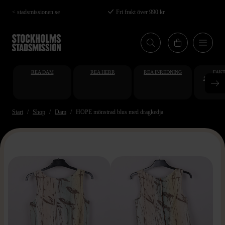
Hoppa
< stadsmissionen.se
Fri frakt över 990 kr
till
huvudinnehåll
REA DAM
REA HERR
REA INREDNING
FAKT
STUDENT
AT
Start
Shop
Dam
HOPE mönstrad blus med dragkedja