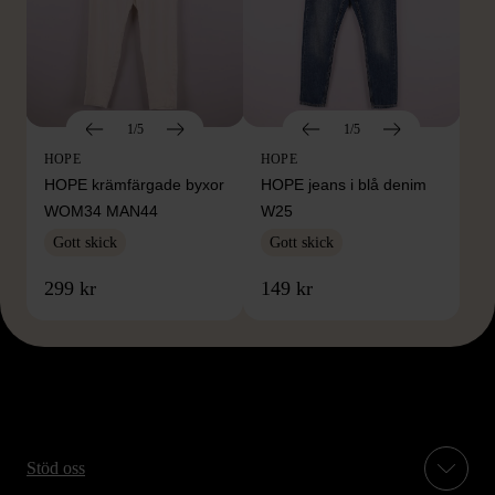
1/5
1/5
HOPE
HOPE
HOPE krämfärgade byxor
HOPE jeans i blå denim
WOM34 MAN44
W25
Gott skick
Gott skick
299 kr
149 kr
Stöd oss