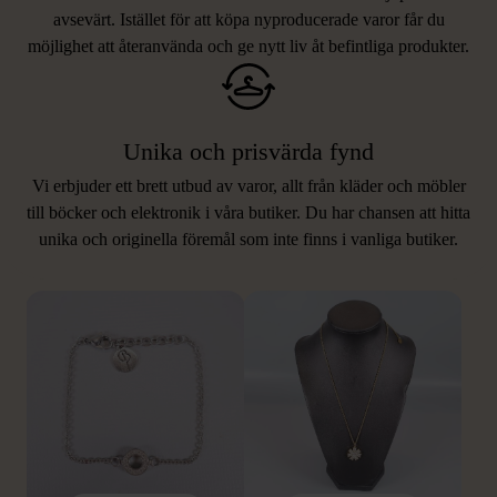
avsevärt. Istället för att köpa nyproducerade varor får du
möjlighet att återanvända och ge nytt liv åt befintliga produkter.
Unika och prisvärda fynd
Vi erbjuder ett brett utbud av varor, allt från kläder och möbler
LIKNANDE PRODUKTER
till böcker och elektronik i våra butiker. Du har chansen att hitta
unika och originella föremål som inte finns i vanliga butiker.
Hitta produkter som påminner om denna