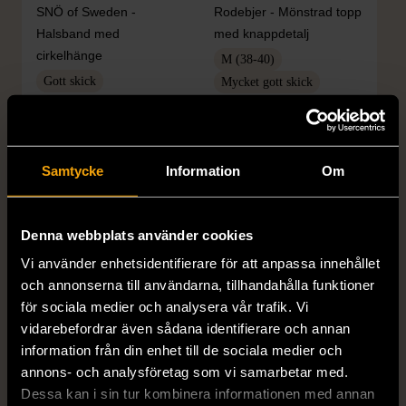
SNÖ of Sweden -
Rodebjer - Mönstrad topp
Halsband med
med knappdetalj
cirkelhänge
M (38-40)
Gott skick
Mycket gott skick
169 kr
399 kr
Samtycke
Information
Om
Denna webbplats använder cookies
Vi använder enhetsidentifierare för att anpassa innehållet
och annonserna till användarna, tillhandahålla funktioner
för sociala medier och analysera vår trafik. Vi
1/5
1/5
vidarebefordrar även sådana identifierare och annan
information från din enhet till de sociala medier och
H&M
H&M
annons- och analysföretag som vi samarbetar med.
H&M - Leopardmönstrad
H&M - Plisserad midikjol
Dessa kan i sin tur kombinera informationen med annan
volangklänning
med resårmidja -