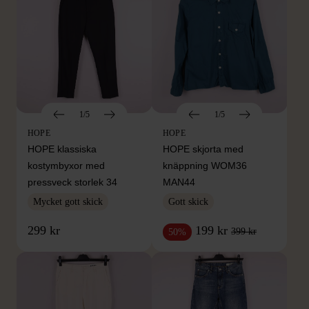
1/5
1/5
HOPE
HOPE
HOPE klassiska
HOPE skjorta med
kostymbyxor med
knäppning WOM36
pressveck storlek 34
MAN44
Mycket gott skick
Gott skick
299 kr
199 kr
399 kr
50%