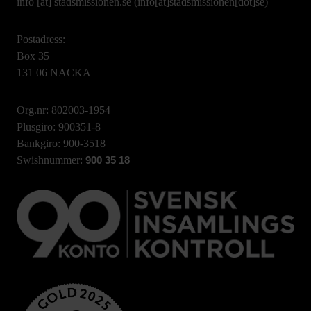
info
[at]
stadsmissionen.se
(info[at]stadsmissionen[dot]se)
Postadress:
Box 35
131 06 NACKA
Org.nr: 802003-1954
Plusgiro: 900351-8
Bankgiro: 900-3518
Swishnummer:
900 35 18