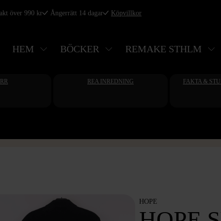
rakt över 990 kr
Ångerrätt 14 dagar
Köpvillkor
HEM
BÖCKER
REMAKE STHLM
ERR
REA INREDNING
FAKTA & ST
HOPE
HOPE 