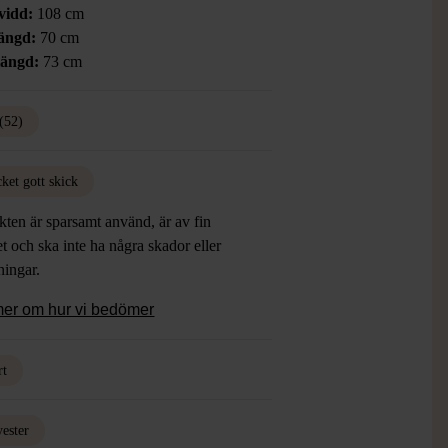
vidd:
108 cm
ängd:
70 cm
längd:
73 cm
(52)
ket gott skick
ten är sparsamt använd, är av fin
et och ska inte ha några skador eller
tningar.
mer om hur vi bedömer
rt
yester