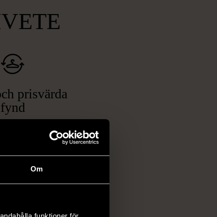
MVETE
ch prisvärda
fynd
 ett brett utbud av
rån kläder och möbler
och elektronik i våra
har chansen att hitta
Om
iginella föremål som
 i vanliga butiker.
ER
andahålla funktioner för