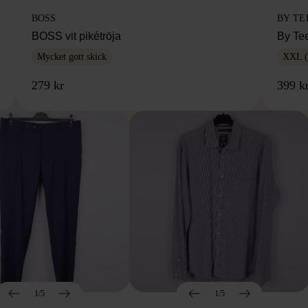
BOSS
BY TE
BOSS vit pikétröja
By Te
Mycket gott skick
XXL (
279 kr
399 k
1/5
1/5