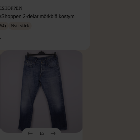
ESHOPPEN
eShoppen 2-delar mörkblå kostym
54)
Nytt skick
r
1/5