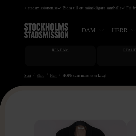
Hoppa
< stadsmissionen.se
Bidra till ett mänskligare samhälle
Fri f
till
huvudinnehåll
DAM
HERR
REA DAM
REA H
Start
Shop
Herr
HOPE svart manchester kavaj