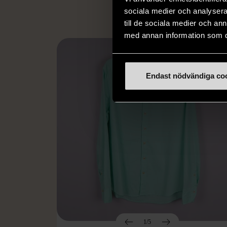
sociala medier och analysera 
till de sociala medier och a
med annan information som du 
Endast nödvändiga co
1/5