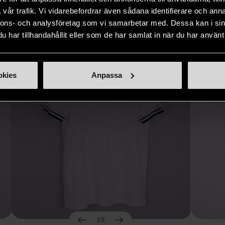
Hitta produkter som påminner om denna
vår trafik. Vi vidarebefordrar även sådana identifierare och anna
nnons- och analysföretag som vi samarbetar med. Dessa kan i sin
har tillhandahållit eller som de har samlat in när du har använt 
okies
Anpassa
1/5