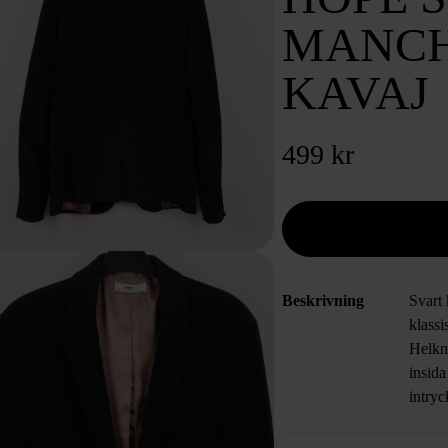
MANCH
KAVAJ
499 kr
Beskrivning
Svart
klassi
Helkn
insida
intryc