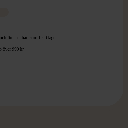
PE
ch finns enbart som 1 st i lager.
öp över 990 kr.
.