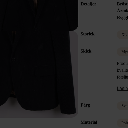
Detaljer
Bröst
Ärml
Rygg
Storlek
XL 
Skick
Myc
Produk
kvalit
försli
Läs 
Färg
Sva
Material
Pol