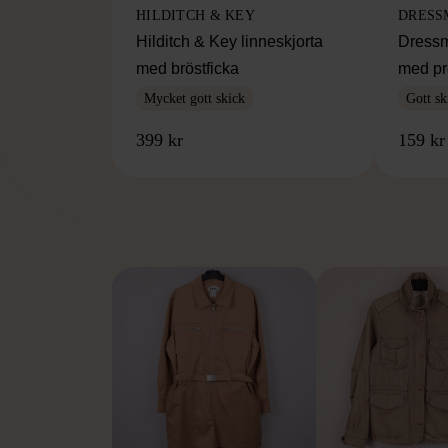
HILDITCH & KEY
DRESS
Hilditch & Key linneskjorta
Dressm
med bröstficka
med pr
Mycket gott skick
Gott sk
399 kr
159 kr
FR