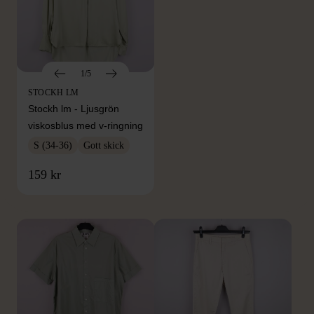
1/5
STOCKH LM
Stockh lm - Ljusgrön
viskosblus med v-ringning
S (34-36)
Gott skick
FRÅN SAMMA VARUMÄRKE
159 kr
Hitta produkter från samma varumärke