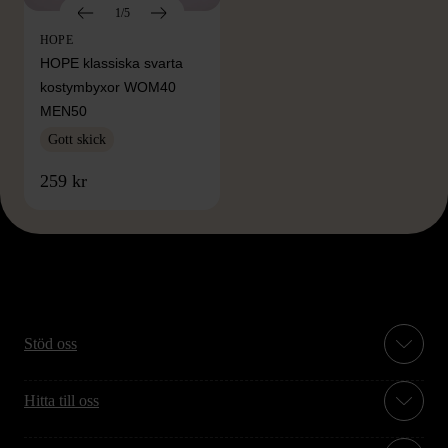
1/5
HOPE
HOPE klassiska svarta
kostymbyxor WOM40
MEN50
Gott skick
259 kr
Stöd oss
Hitta till oss