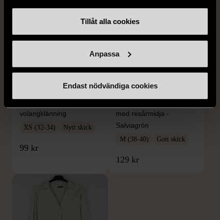
Tillåt alla cookies
Anpassa
1/5
1/5
Endast nödvändiga cookies
H&M
H&M
H&M - Leopardmönstrad
H&M - Plisserad midikjol
volangklänning
med resårmidja -
Salviagrön
XS (32-34)
Nytt skick
M (38-40)
Gott skick
99 kr
129 kr