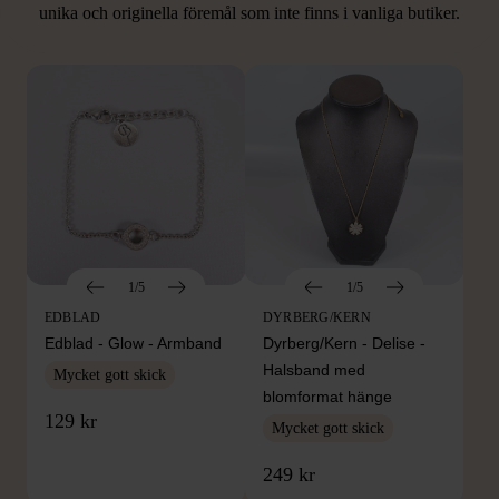
unika och originella föremål som inte finns i vanliga butiker.
Hitta produkter som påminner om denna
1/5
1/5
EDBLAD
DYRBERG/KERN
Edblad - Glow - Armband
Dyrberg/Kern - Delise -
Halsband med
Mycket gott skick
blomformat hänge
129 kr
Mycket gott skick
249 kr