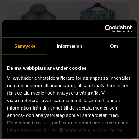
Samtycke
Information
Om
1/5
1/5
Denna webbplats använder cookies
SNÖ OF SWEDEN
RODEBJER
Vi använder enhetsidentifierare för att anpassa innehållet
SNÖ of Sweden -
Rodebjer - Mönstrad topp
och annonserna till användarna, tillhandahålla funktioner
Halsband med
med knappdetalj
för sociala medier och analysera vår trafik. Vi
cirkelhänge
M (38-40)
vidarebefordrar även sådana identifierare och annan
Gott skick
Mycket gott skick
information från din enhet till de sociala medier och
annons- och analysföretag som vi samarbetar med.
169 kr
399 kr
Dessa kan i sin tur kombinera informationen med annan
information som du har tillhandahållit eller som de har
samlat in när du har använt deras tjänster.