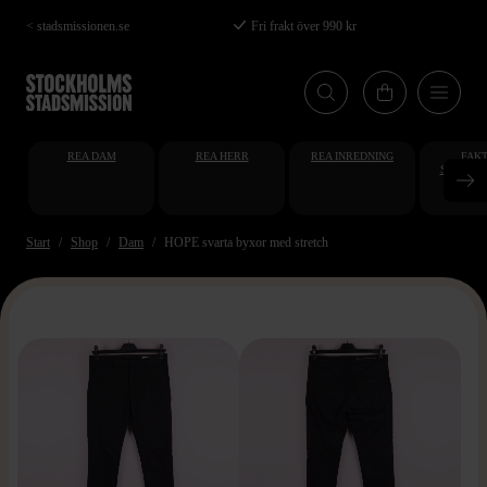
Hoppa
< stadsmissionen.se
Fri frakt över 990 kr
till
huvudinnehåll
REA DAM
REA HERR
REA INREDNING
FAKT
STUDENT
AT
Start
Shop
Dam
HOPE svarta byxor med stretch