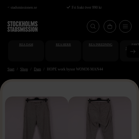
Hoppa
< stadsmissionen.se
Fri frakt över 990 kr
till
huvudinnehåll
REA DAM
REA HERR
REA INREDNING
FAKT
STUDENT
AT
Start
Shop
Dam
HOPE work byxor WOM36 MAN44