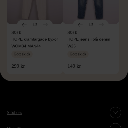
1/5
1/5
HOPE
HOPE
HOPE krämfärgade byxor
HOPE jeans i blå denim
WOM34 MAN44
W25
Gott skick
Gott skick
299 kr
149 kr
Stöd oss