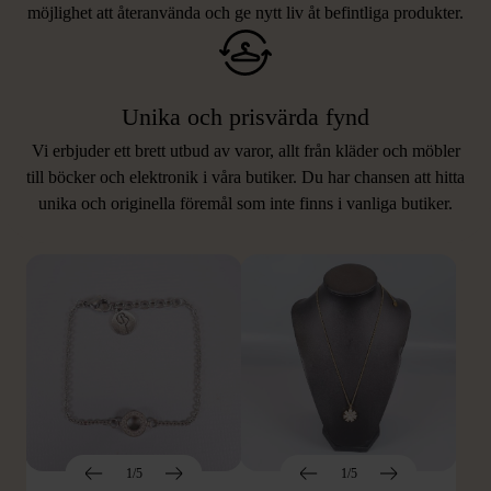
möjlighet att återanvända och ge nytt liv åt befintliga produkter.
Unika och prisvärda fynd
Vi erbjuder ett brett utbud av varor, allt från kläder och möbler
LIKNANDE PRODUKTER
till böcker och elektronik i våra butiker. Du har chansen att hitta
unika och originella föremål som inte finns i vanliga butiker.
Hitta produkter som påminner om denna
1/5
1/5