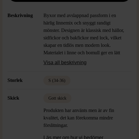
Beskrivning
Byxor med avslappnad passform i en
härlig linnemix och snyggt randigt
mönster. Designen är klassisk med hällor,
sidfickor och bakfickor med lock, vilket
skapar en tidlös men modern look.
Materialet i linne och bomull ger en lätt
och luftig känsla. Perfekta för dig som vill
Visa all beskrivning
ha både stil och komfort i vardagen.
Storlek
S (34-36)
Skick
Gott skick
Produkten har använts men är av fin
kvalitet, det kan förekomma mindre
förslitningar.
Läs mer om hur vi bedömer