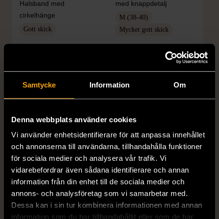
Halsband med
med knappdetalj
cirkelhänge
M (38-40)
Gott skick
Mycket gott skick
169 kr
399 kr
Samtycke
Information
Om
Denna webbplats använder cookies
Vi använder enhetsidentifierare för att anpassa innehållet
och annonserna till användarna, tillhandahålla funktioner
för sociala medier och analysera vår trafik. Vi
1/5
1/5
vidarebefordrar även sådana identifierare och annan
H&M
H&M
information från din enhet till de sociala medier och
H&M - Leopardmönstrad
H&M - Plisserad midikjol
annons- och analysföretag som vi samarbetar med.
volangklänning
med resårmidja -
Dessa kan i sin tur kombinera informationen med annan
Salviagrön
XS (32-34)
Nytt skick
information som du har tillhandahållit eller som de har