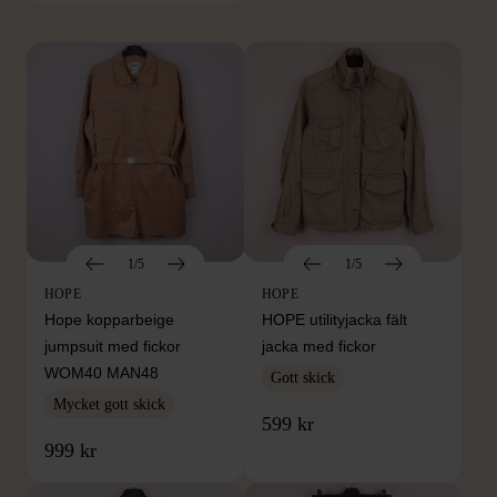
1/5
1/5
HOPE
HOPE
Hope kopparbeige
HOPE utilityjacka fält
jumpsuit med fickor
jacka med fickor
WOM40 MAN48
Gott skick
Mycket gott skick
599 kr
999 kr