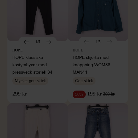
1/5
1/5
HOPE
HOPE
HOPE klassiska
HOPE skjorta med
kostymbyxor med
knäppning WOM36
pressveck storlek 34
MAN44
Mycket gott skick
Gott skick
299 kr
199 kr
399 kr
50%