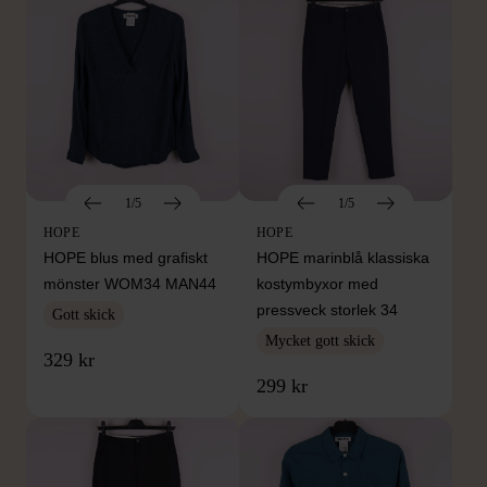
1/5
1/5
HOPE
HOPE
HOPE blus med grafiskt
HOPE marinblå klassiska
mönster WOM34 MAN44
kostymbyxor med
pressveck storlek 34
Gott skick
Mycket gott skick
329 kr
299 kr