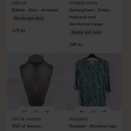
EDBLAD
DYRBERG/KERN
Edblad - Glow - Armband
Dyrberg/Kern - Delise -
Halsband med
Mycket gott skick
blomformat hänge
129 kr
Mycket gott skick
249 kr
1/5
1/5
SNÖ OF SWEDEN
RODEBJER
SNÖ of Sweden -
Rodebjer - Mönstrad topp