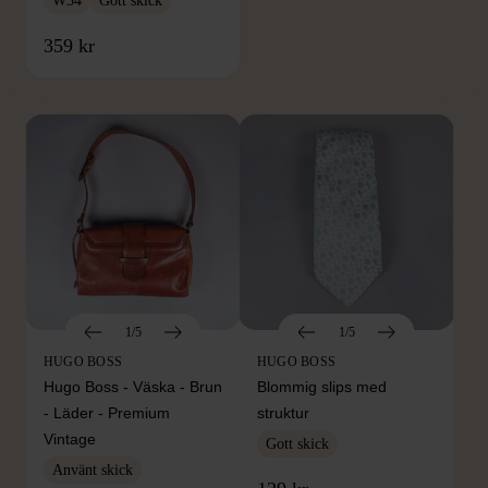
W34
Gott skick
FRÅN SAMMA VARUMÄRKE
359 kr
Hitta produkter från samma varumärke
1/5
1/5
HUGO BOSS
HUGO BOSS
Hugo Boss - Väska - Brun
Blommig slips med
- Läder - Premium
struktur
Vintage
Gott skick
Använt skick