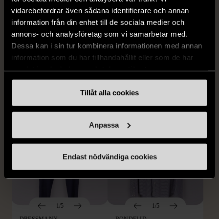
vidarebefordrar även sådana identifierare och annan
information från din enhet till de sociala medier och
1/5
1/5
annons- och analysföretag som vi samarbetar med.
BY TEESHOPPEN
HILDITCH & KEY
Dessa kan i sin tur kombinera informationen med annan
By TeeShoppen 2-delar
Hilditch & Key linneskjorta
information som du har tillhandahållit eller som de har
mörkblå kostym
med bröstficka
samlat in när du har använt deras tjänster.
XXL (54)
Nytt skick
Mycket gott skick
Tillåt alla cookies
399 kr
399 kr
Anpassa
Endast nödvändiga cookies
1/5
1/5
DRESSMANN
BONDELID