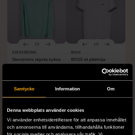
1/5
1/5
STENSTRÖMS
BOSS
Stenströms skjorta turkos
BOSS vit pikétröja
L (50)
Gott skick
Mycket gott skick
259 kr
279 kr
Samtycke
Information
Om
Denna webbplats använder cookies
Vi använder enhetsidentifierare för att anpassa innehållet
och annonserna till användarna, tillhandahålla funktioner
för sociala medier och analysera vår trafik. Vi