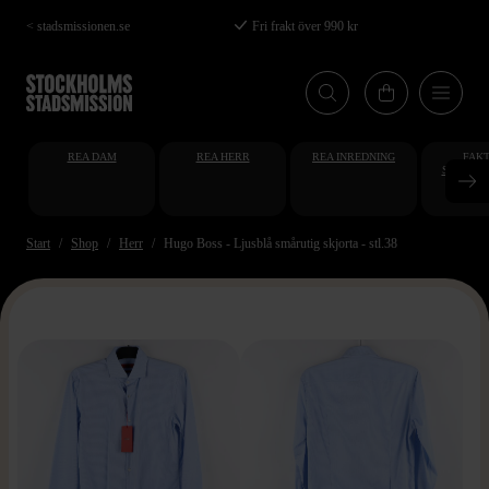
Hoppa
< stadsmissionen.se
Fri frakt över 990 kr
till
huvudinnehåll
REA DAM
REA HERR
REA INREDNING
FAKT
STUDENT
AT
Start
Shop
Herr
Hugo Boss - Ljusblå smårutig skjorta - stl.38