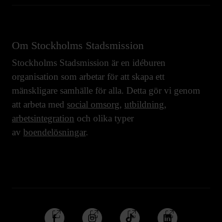
Om Stockholms Stadsmission
Stockholms Stadsmission är en idéburen
organisation som arbetar för att skapa ett
mänskligare samhälle för alla. Detta gör vi genom
att arbeta med
social omsorg
,
utbildning
,
arbetsintegration
och olika typer
av
boendelösningar
.
Följ
Följ
Följ
Följ