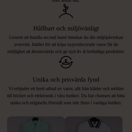
eller annat sätt.
Hållbart och miljövänligt
Genom att handla second hand minskar du din miljöpåverkan
avsevärt. Istället för att köpa nyproducerade varor får du
möjlighet att återanvända och ge nytt liv åt befintliga produkter.
Unika och prisvärda fynd
Vi erbjuder ett brett utbud av varor, allt från kläder och möbler
LIKNANDE PRODUKTER
till böcker och elektronik i våra butiker. Du har chansen att hitta
unika och originella föremål som inte finns i vanliga butiker.
Hitta produkter som påminner om denna