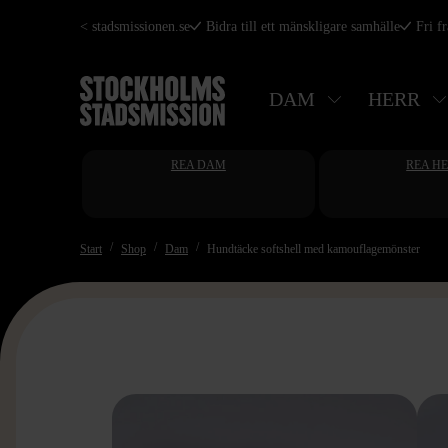
Hoppa
< stadsmissionen.se
Bidra till ett mänskligare samhälle
Fri f
till
huvudinnehåll
DAM
HERR
REA DAM
REA H
Start
Shop
Dam
Hundtäcke softshell med kamouflagemönster