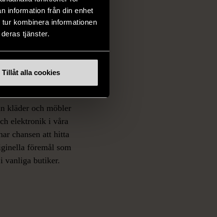
n information från din enhet
 tur kombinera informationen
deras tjänster.
ch prisvärda
Tillåt alla cookies
fynd
 ett brett utbud av
rån kläder och möbler
och elektronik i våra
har chansen att hitta
iginella föremål som
 i vanliga butiker.
ER