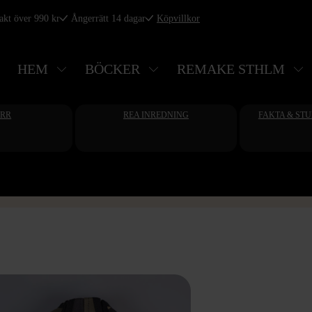
rakt över 990 kr
Ångerrätt 14 dagar
Köpvillkor
HEM
BÖCKER
REMAKE STHLM
ERR
REA INREDNING
FAKTA & ST