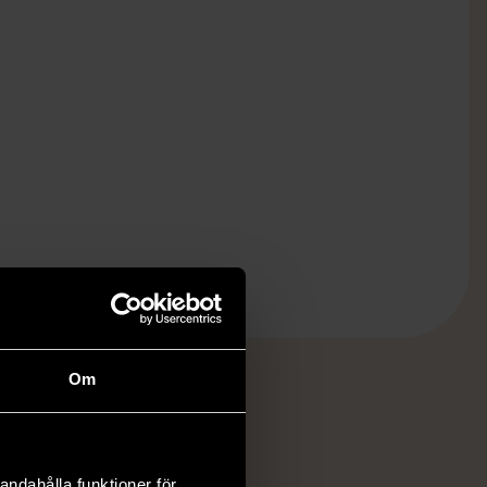
Om
MVETE
andahålla funktioner för