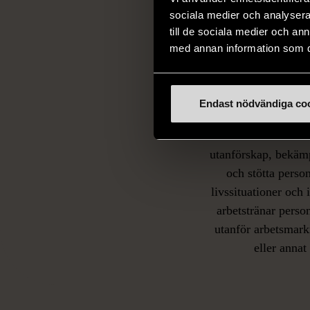
sociala medier och analysera 
till de sociala medier och a
med annan information som du 
Socia
Endast nödvändiga co
ansvarsta
Vi arbetar för 
utanförskap, bekäm
och stötta person
livssituationer och 
arbetstränar perso
utanför arbetsmark
L
eller annat 