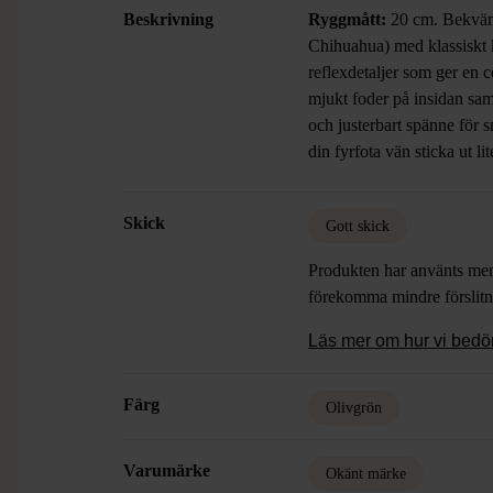
Beskrivning
Ryggmått:
20 cm. Bekväm 
Chihuahua)
med klassiskt
reflexdetaljer som ger en 
mjukt foder på insidan sa
och justerbart spänne för s
din fyrfota vän sticka ut lit
Skick
Gott skick
Produkten har använts men 
förekomma mindre förslitn
Läs mer om hur vi bed
Färg
Olivgrön
Varumärke
Okänt märke