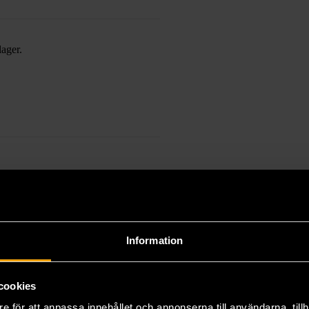
lager.
Information
LA MED GOTT SA
cookies
e för att anpassa innehållet och annonserna till användarna, tillh