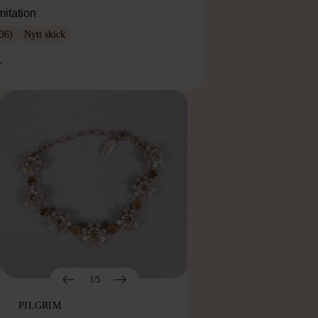
mitation
36)
Nytt skick
r
1/5
PILGRIM