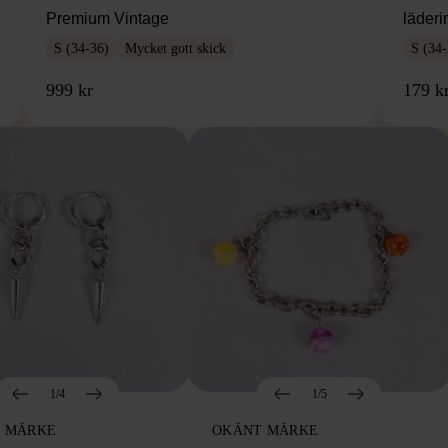
Premium Vintage
läderi
S (34-36)
Mycket gott skick
S (34-
999 kr
179 k
1/4
1/5
 MÄRKE
OKÄNT MÄRKE