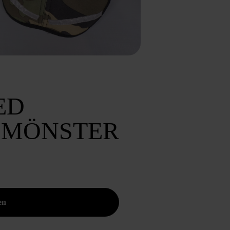
ED
MÖNSTER