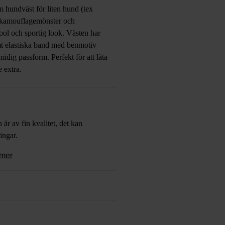
hundväst för liten hund (tex
 kamouflagemönster och
cool och sportig look. Västen har
mt elastiska band med benmotiv
midig passform. Perfekt för att låta
e extra.
är av fin kvalitet, det kan
ingar.
ömer