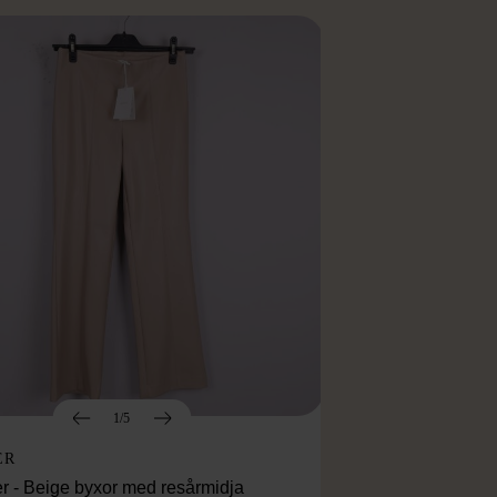
1/5
ER
r - Beige byxor med resårmidja