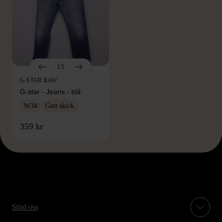
1/5
G-STAR RAW
G-star - Jeans - blå
W34
Gott skick
359 kr
Stöd oss