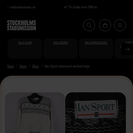
Hoppa
< stadsmissionen.se
Fri frakt över 990 kr
till
huvudinnehåll
REA DAM
REA HERR
REA INREDNING
FAKT
STUDENT
AT
Start
Shop
Herr
Ian Sport mönstrad stickad tröja