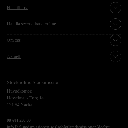
Hitta till oss
Handla second hand online
Om oss
Aktuellt
Stockholms Stadsmission
Huvudkontor:
Hesselmans Torg 14
131 54 Nacka
08-684 230 00
info
[at]
stadsmissionen.se
(info[at]stadsmissionen[dot]se)