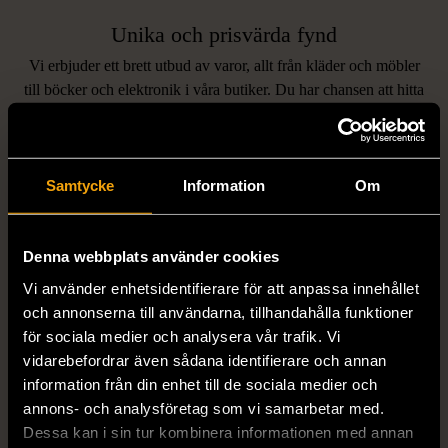
Unika och prisvärda fynd
Vi erbjuder ett brett utbud av varor, allt från kläder och möbler
LIKNANDE PRODUKTER
till böcker och elektronik i våra butiker. Du har chansen att hitta
unika och originella föremål som inte finns i vanliga butiker.
Hitta produkter som påminner om denna
Samtycke
Information
Om
Denna webbplats använder cookies
Vi använder enhetsidentifierare för att anpassa innehållet
och annonserna till användarna, tillhandahålla funktioner
för sociala medier och analysera vår trafik. Vi
vidarebefordrar även sådana identifierare och annan
1/5
1/5
information från din enhet till de sociala medier och
STENSTRÖMS
BOSS
annons- och analysföretag som vi samarbetar med.
Stenströms skjorta turkos
BOSS vit pikétröja
Dessa kan i sin tur kombinera informationen med annan
L (50)
Gott skick
Mycket gott skick