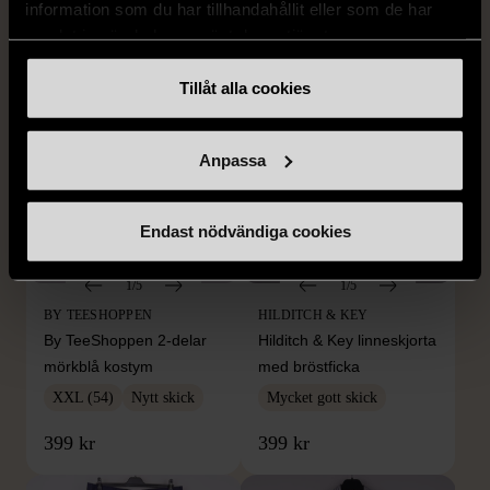
information som du har tillhandahållit eller som de har
259 kr
279 kr
samlat in när du har använt deras tjänster.
Tillåt alla cookies
Anpassa
Endast nödvändiga cookies
1/5
1/5
BY TEESHOPPEN
HILDITCH & KEY
By TeeShoppen 2-delar
Hilditch & Key linneskjorta
mörkblå kostym
med bröstficka
XXL (54)
Nytt skick
Mycket gott skick
399 kr
399 kr