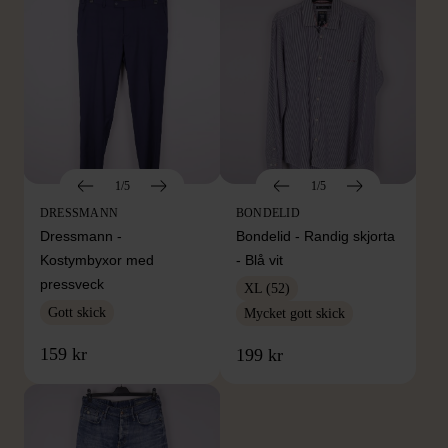
1/5
1/5
DRESSMANN
BONDELID
Dressmann -
Bondelid - Randig skjorta
Kostymbyxor med
- Blå vit
pressveck
XL (52)
Gott skick
Mycket gott skick
159 kr
199 kr