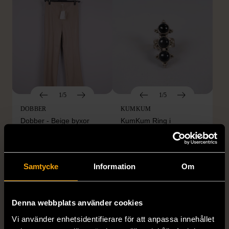
1/5
1/5
DOBBER
KUMKUM
Dobber - Beige byxor
KumKum Ring i
med resårmidja
sterlingsilver med svarta
läderimitation
stenar
S (34-36)
Nytt skick
Gott skick
Samtycke
Information
Om
179 kr
399 kr
Denna webbplats använder cookies
Vi använder enhetsidentifierare för att anpassa innehållet