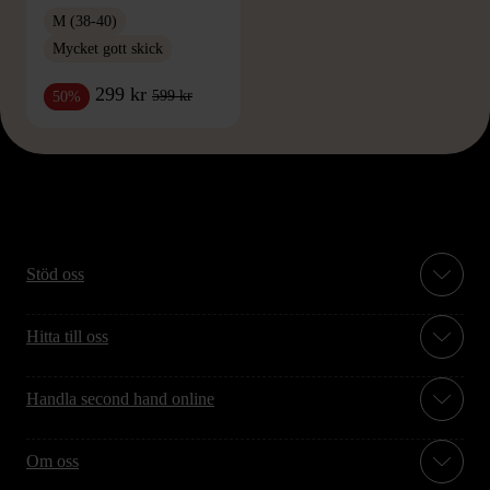
M (38-40)
Mycket gott skick
299 kr
599 kr
50%
Stöd oss
Hitta till oss
Handla second hand online
Om oss