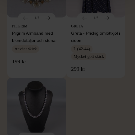
1/5
1/5
PILGRIM
GRETA
Pilgrim Armband med
Greta - Prickig omlottkjol i
blomdetaljer och stenar
siden
Använt skick
L (42-44)
Mycket gott skick
199 kr
299 kr