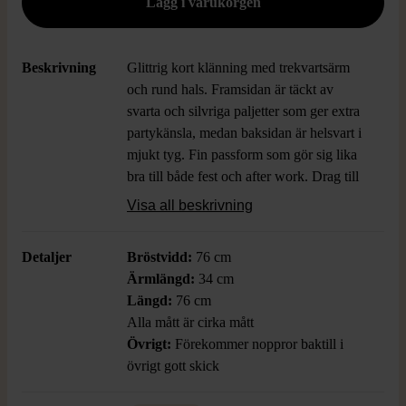
Beskrivning
Glittrig kort klänning med trekvartsärm
och rund hals. Framsidan är täckt av
svarta och silvriga paljetter som ger extra
partykänsla, medan baksidan är helsvart i
mjukt tyg. Fin passform som gör sig lika
bra till både fest och after work. Drag till
dig blickarna med en elegant och modern
Visa all beskrivning
look.
Detaljer
Bröstvidd:
76 cm
Ärmlängd:
34 cm
Längd:
76 cm
Alla mått är cirka mått
Övrigt:
Förekommer noppror baktill i
övrigt gott skick