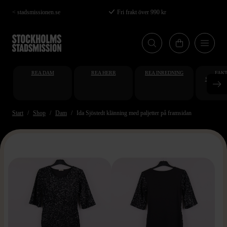
Hoppa
< stadsmissionen.se
Fri frakt över 990 kr
till
huvudinnehåll
REA DAM
REA HERR
REA INREDNING
FAKT
STUDENT
AT
Start
Shop
Dam
Ida Sjöstedt klänning med paljetter på framsidan