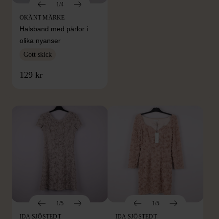
1/4
OKÄNT MÄRKE
Halsband med pärlor i
olika nyanser
Gott skick
FRÅN SAMMA VARUMÄRKE
129 kr
Hitta produkter från samma varumärke
1/5
1/5
IDA SJÖSTEDT
IDA SJÖSTEDT