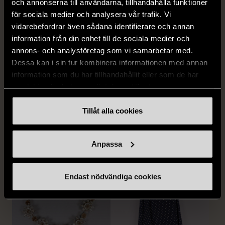
och annonserna till användarna, tillhandahålla funktioner
för sociala medier och analysera vår trafik. Vi
vidarebefordrar även sådana identifierare och annan
information från din enhet till de sociala medier och
annons- och analysföretag som vi samarbetar med.
Dessa kan i sin tur kombinera informationen med annan
1/4
1/5
information som du har tillhandahållit eller som de har
OKÄNT MÄRKE
OKÄNT MÄRKE
samlat in när du har använt deras tjänster.
Örhängen i sterlingsilver
Armband med färgglada
med spikberlocker
kulor
Tillåt alla cookies
Mycket gott skick
Gott skick
399 kr
69 kr
Anpassa
Endast nödvändiga cookies