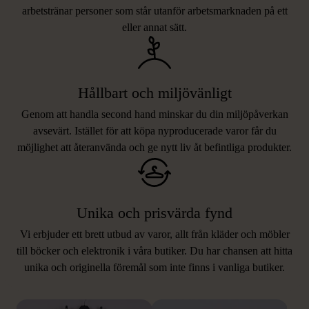
arbetstränar personer som står utanför arbetsmarknaden på ett
eller annat sätt.
Hållbart och miljövänligt
Genom att handla second hand minskar du din miljöpåverkan
avsevärt. Istället för att köpa nyproducerade varor får du
möjlighet att återanvända och ge nytt liv åt befintliga produkter.
Unika och prisvärda fynd
Vi erbjuder ett brett utbud av varor, allt från kläder och möbler
LIKNANDE PRODUKTER
till böcker och elektronik i våra butiker. Du har chansen att hitta
unika och originella föremål som inte finns i vanliga butiker.
Hitta produkter som påminner om denna