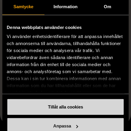
Samtycke
Information
Om
Produkten är unik och finns enbart som 1 st i lager.
Denna webbplats använder cookies
Vi använder enhetsidentifierare för att anpassa innehållet
Fri frakt på alla köp över 990 kr.
och annonserna till användarna, tillhandahålla funktioner
14 dagars ångerrät.
för sociala medier och analysera vår trafik. Vi
vidarebefordrar även sådana identifierare och annan
information från din enhet till de sociala medier och
annons- och analysföretag som vi samarbetar med.
Dessa kan i sin tur kombinera informationen med annan
information som du har tillhandahållit eller som de har
samlat in när du har använt deras tjänster.
FRÅN SAMMA VARUMÄRKE
Tillåt alla cookies
Hitta produkter från samma varumärke
Anpassa