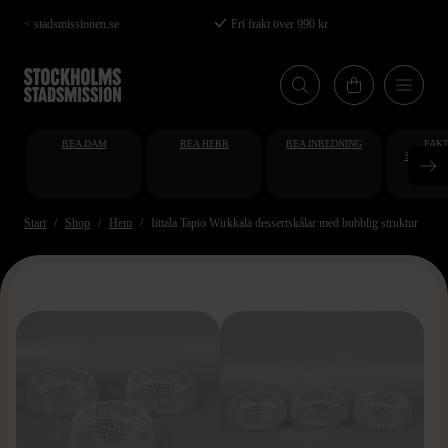
Hoppa
< stadsmissionen.se
Fri frakt över 990 kr
till
huvudinnehåll
REA DAM
REA HERR
REA INREDNING
FAKT
STUDENT
AT
Start
Shop
Hem
Iittala Tapio Wirkkala dessertskålar med bubblig struktur