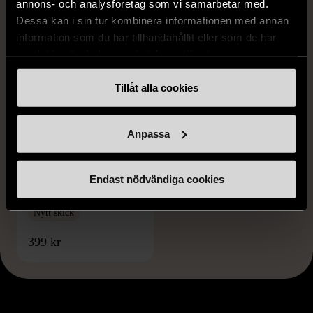
annons- och analysföretag som vi samarbetar med.
Dessa kan i sin tur kombinera informationen med annan
information som du har tillhandahållit eller som de har
samlat in när du har använt deras tjänster.
Tillåt alla cookies
1/5
Anpassa
IITTALA
Iittala Marimekko
Mariskooli ljusblå
Endast nödvändiga cookies
dekorativ skål på fot
Nytt skick
399 kr