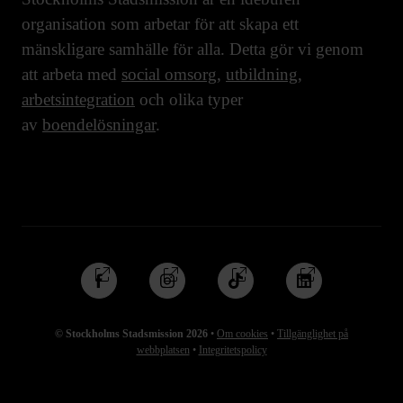
organisation som arbetar för att skapa ett
mänskligare samhälle för alla. Detta gör vi genom
att arbeta med
social omsorg
,
utbildning
,
arbetsintegration
och olika typer
av
boendelösningar
.
Följ
Följ
Följ
Följ
oss
oss
oss
oss
på
på
på
på
© Stockholms Stadsmission 2026
•
Om cookies
•
Tillgänglighet på
Facebook
Instagram
TikTok
Linkedin
webbplatsen
•
Integritetspolicy