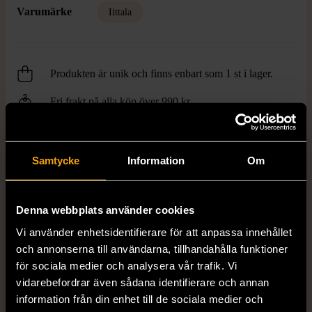
Varumärke
Iittala
Produkten är unik och finns enbart som 1 st i lager.
Fri frakt på alla köp över 990 kr.
14 dagars ångerrät.
Samtycke
Information
Om
Denna webbplats använder cookies
Vi använder enhetsidentifierare för att anpassa innehållet
FRÅN SAMMA VARUMÄRKE
och annonserna till användarna, tillhandahålla funktioner
för sociala medier och analysera vår trafik. Vi
Hitta produkter från samma varumärke
vidarebefordrar även sådana identifierare och annan
information från din enhet till de sociala medier och