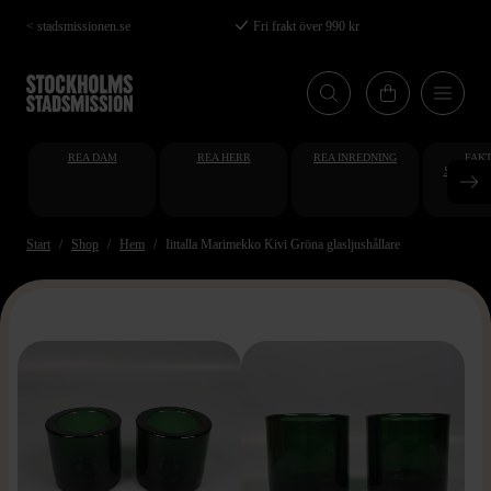
Hoppa
< stadsmissionen.se
Fri frakt över 990 kr
till
huvudinnehåll
REA DAM
REA HERR
REA INREDNING
FAKT
STUDENT
AT
Start
Shop
Hem
Iittalla Marimekko Kivi Gröna glasljushållare