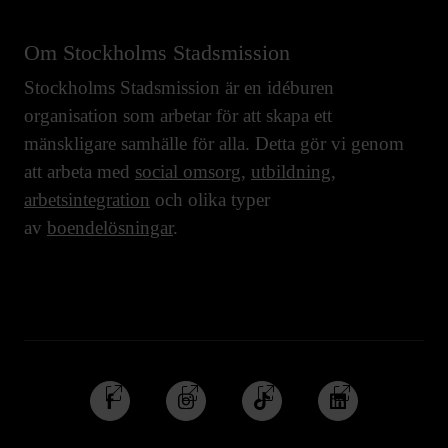
Om Stockholms Stadsmission
Stockholms Stadsmission är en idéburen
organisation som arbetar för att skapa ett
mänskligare samhälle för alla. Detta gör vi genom
att arbeta med
social omsorg
,
utbildning
,
arbetsintegration
och olika typer
av
boendelösningar
.
Följ
Följ
Följ
Följ
oss
oss
oss
oss
på
på
på
på