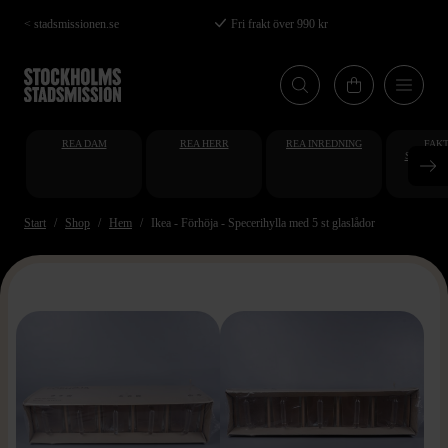
Hoppa
< stadsmissionen.se
Fri frakt över 990 kr
till
huvudinnehåll
REA DAM
REA HERR
REA INREDNING
FAKT
STUDENT
AT
Start
Shop
Hem
Ikea - Förhöja - Specerihylla med 5 st glaslådor