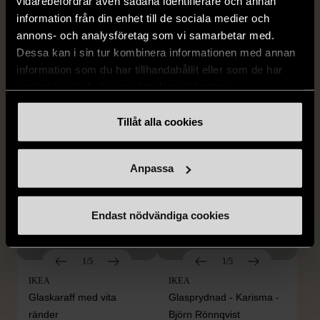
vidarebefordrar även sådana identifierare och annan
1/5
1/5
information från din enhet till de sociala medier och
IKEA
IKEA
annons- och analysföretag som vi samarbetar med.
IKEA Vit blomformad vas
Randiga blomkrukor i set
Dessa kan i sin tur kombinera informationen med annan
Gott skick
Gott skick
information som du har tillhandahållit eller som de har
samlat in när du har använt deras tjänster.
259 kr
139 kr
Tillåt alla cookies
Anpassa
Endast nödvändiga cookies
1/5
1/5
IKEA
IKEA
Glaskaraff med vita
Glasprydnad - Karisma -
ränder
Björn Rönnqvist