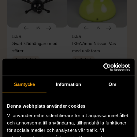
1/5
1/5
IKEA
IKEA
Svart klädhängare med
IKEA Anne Nilsson Vas
sfärer
med unik form
Använt skick
Gott skick
699 kr
199 kr
Samtycke
Information
Om
Denna webbplats använder cookies
Vi använder enhetsidentifierare för att anpassa innehållet
och annonserna till användarna, tillhandahålla funktioner
för sociala medier och analysera vår trafik. Vi