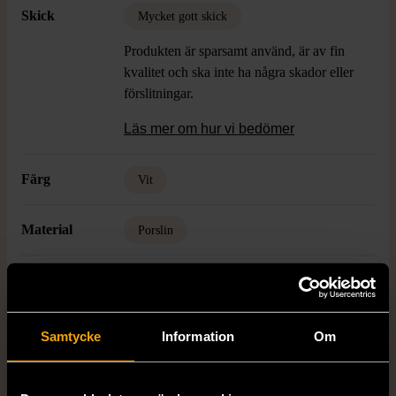
Skick
Mycket gott skick
Produkten är sparsamt använd, är av fin
kvalitet och ska inte ha några skador eller
förslitningar.
Läs mer om hur vi bedömer
Färg
Vit
Material
Porslin
Varumärke
IKEA
Samtycke
Information
Om
Produkten är unik och finns enbart som 1 st i lager.
Fri frakt på alla köp över 990 kr.