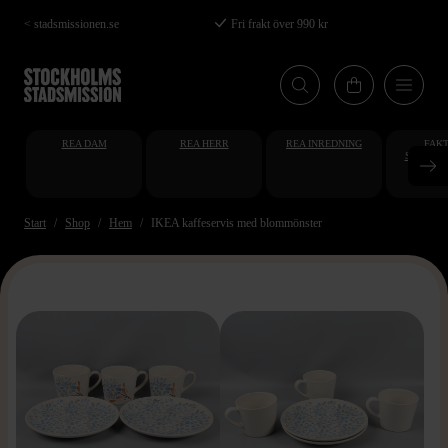
Hoppa
< stadsmissionen.se
Fri frakt över 990 kr
till
huvudinnehåll
REA DAM
REA HERR
REA INREDNING
FAKT
STUDENT
AT
Start
Shop
Hem
IKEA kaffeservis med blommönster