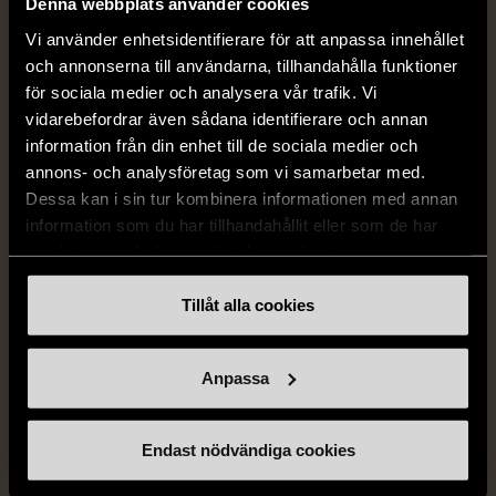
Denna webbplats använder cookies
Vi använder enhetsidentifierare för att anpassa innehållet
14 dagars ångerrät.
och annonserna till användarna, tillhandahålla funktioner
för sociala medier och analysera vår trafik. Vi
vidarebefordrar även sådana identifierare och annan
information från din enhet till de sociala medier och
annons- och analysföretag som vi samarbetar med.
Dessa kan i sin tur kombinera informationen med annan
information som du har tillhandahållit eller som de har
FRÅN SAMMA VARUMÄRKE
samlat in när du har använt deras tjänster.
Hitta produkter från samma varumärke
Tillåt alla cookies
Anpassa
Endast nödvändiga cookies