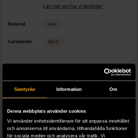
Läs mer om hur vi bedömer
Material
Glas
Varumärke
IKEA
Produkten är unik och finns enbart som 1 st i lager.
Fri frakt på alla köp över 990 kr.
Samtycke
Information
Om
14 dagars ångerrät.
Denna webbplats använder cookies
Vi använder enhetsidentifierare för att anpassa innehållet
och annonserna till användarna, tillhandahålla funktioner
för sociala medier och analysera vår trafik. Vi