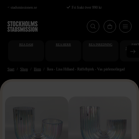
Hoppa
< stadsmissionen.se
Fri frakt över 990 kr
till
huvudinnehåll
REA DAM
REA HERR
REA INREDNING
FAKT
STUDENT
AT
Start
Shop
Hem
Ikea - Lisa Hilland - Räffelbjörk - Vas pärlemofärgad