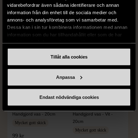
vidarebefordrar även sådana identifierare och annan
FRÅN SAMMA VARUMÄRKE
information från din enhet till de sociala medier och
Hitta produkter från samma varumärke
annons- och analysföretag som vi samarbetar med.
Dessa kan i sin tur kombinera informationen med annan
information som du har tillhandahållit eller som de har
samlat in när du har använt deras tjänster.
Tillåt alla cookies
Anpassa
1/5
1/5
Endast nödvändiga cookies
IKEA
IKEA
Johanna Jelinek -
Johanna Jelinek -
Handgjord vas - 20cm
Handgjord vas - Vit -
20cm
Mycket gott skick
Mycket gott skick
99 kr