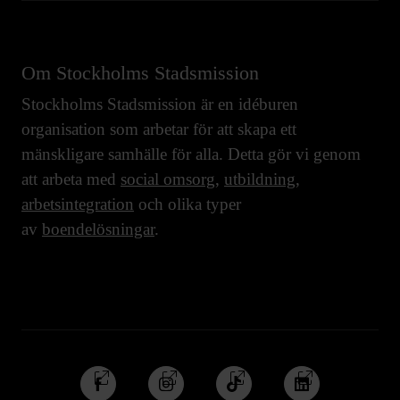
Om Stockholms Stadsmission
Stockholms Stadsmission är en idéburen
organisation som arbetar för att skapa ett
mänskligare samhälle för alla. Detta gör vi genom
att arbeta med
social omsorg
,
utbildning
,
arbetsintegration
och olika typer
av
boendelösningar
.
Följ
Följ
Följ
Följ
oss
oss
oss
oss