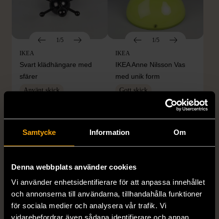
1/5
1/5
IKEA
IKEA
Svart klädhängare med
IKEA Anne Nilsson Vas
sfärer
med unik form
Använt skick
Gott skick
699 kr
199 kr
Samtycke
Information
Om
Denna webbplats använder cookies
Vi använder enhetsidentifierare för att anpassa innehållet
och annonserna till användarna, tillhandahålla funktioner
för sociala medier och analysera vår trafik. Vi
vidarebefordrar även sådana identifierare och annan