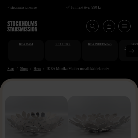
Hoppa
< stadsmissionen.se
Fri frakt över 990 kr
till
huvudinnehåll
REA DAM
REA HERR
REA INREDNING
FAKT
STUDENT
AT
Start
Shop
Hem
IKEA Monika Mulder metallskål dekorativ