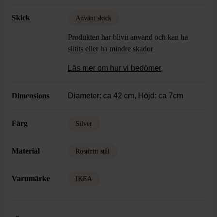
Skick
Använt skick
Produkten har blivit använd och kan ha
slitits eller ha mindre skador
Läs mer om hur vi bedömer
Dimensions
Diameter: ca 42 cm, Höjd: ca 7cm
Färg
Silver
Material
Rostfritt stål
Varumärke
IKEA