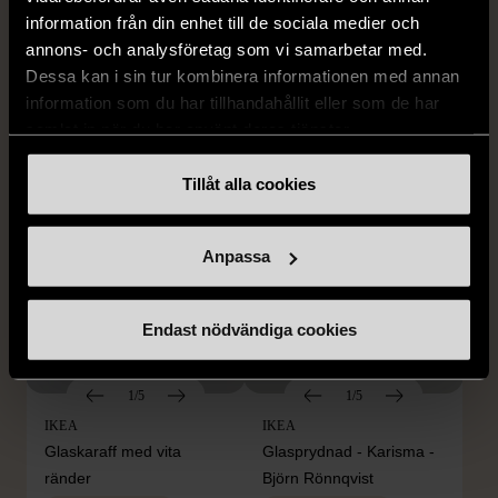
1/5
1/5
information från din enhet till de sociala medier och
IKEA
IKEA
annons- och analysföretag som vi samarbetar med.
IKEA Vit blomformad vas
Randiga blomkrukor i set
Dessa kan i sin tur kombinera informationen med annan
Gott skick
Gott skick
information som du har tillhandahållit eller som de har
samlat in när du har använt deras tjänster.
259 kr
139 kr
Tillåt alla cookies
Anpassa
Endast nödvändiga cookies
1/5
1/5
IKEA
IKEA
Glaskaraff med vita
Glasprydnad - Karisma -
ränder
Björn Rönnqvist