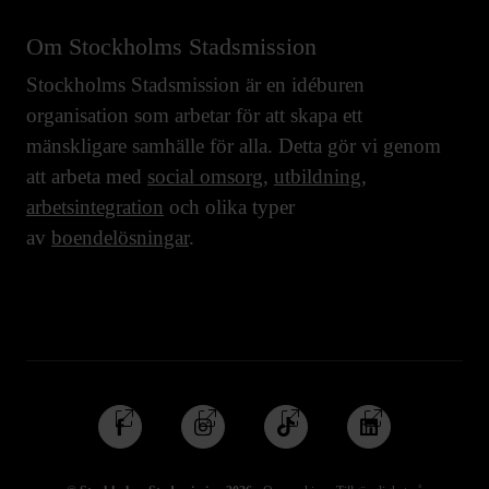
Om Stockholms Stadsmission
Stockholms Stadsmission är en idéburen
organisation som arbetar för att skapa ett
mänskligare samhälle för alla. Detta gör vi genom
att arbeta med
social omsorg
,
utbildning
,
arbetsintegration
och olika typer
av
boendelösningar
.
Följ
Följ
Följ
Följ
oss
oss
oss
oss
på
på
på
på