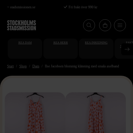
Hoppa
< stadsmissionen.se
Fri frakt över 990 kr
till
huvudinnehåll
REA DAM
REA HERR
REA INREDNING
FAKT
STUDENT
AT
Start
Shop
Dam
Ilse Jacobsen blommig klänning med smala axelband