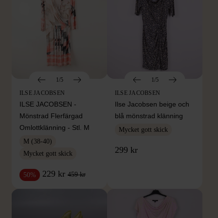
1/5
1/5
ILSE JACOBSEN
ILSE JACOBSEN
ILSE JACOBSEN -
Ilse Jacobsen beige och
Mönstrad Flerfärgad
blå mönstrad klänning
Omlottklänning - Stl. M
Mycket gott skick
M (38-40)
299 kr
Mycket gott skick
229 kr
459 kr
50%