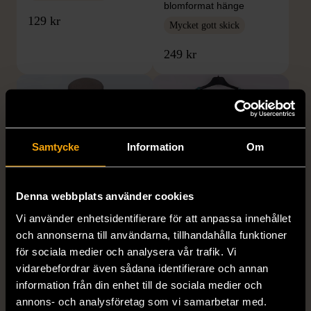
blomformat hänge
129 kr
Mycket gott skick
249 kr
Samtycke
Information
Om
Denna webbplats använder cookies
1/5
1/5
Vi använder enhetsidentifierare för att anpassa innehållet
SNÖ OF SWEDEN
RODEBJER
och annonserna till användarna, tillhandahålla funktioner
SNÖ of Sweden -
Rodebjer - Mönstrad topp
för sociala medier och analysera vår trafik. Vi
Halsband med
med knappdetalj
vidarebefordrar även sådana identifierare och annan
cirkelhänge
information från din enhet till de sociala medier och
M (38-40)
annons- och analysföretag som vi samarbetar med.
Gott skick
Mycket gott skick