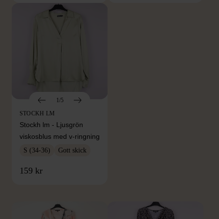
1/5
STOCKH LM
Stockh lm - Ljusgrön
viskosblus med v-ringning
S (34-36)
Gott skick
FRÅN SAMMA VARUMÄRKE
159 kr
Hitta produkter från samma varumärke