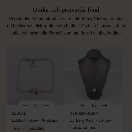
Unika och prisvärda fynd
Vi erbjuder ett brett utbud av varor, allt från kläder och möbler
LIKNANDE PRODUKTER
till böcker och elektronik i våra butiker. Du har chansen att hitta
unika och originella föremål som inte finns i vanliga butiker.
Hitta produkter som påminner om denna
1/5
1/5
EDBLAD
DYRBERG/KERN
Edblad - Glow - Armband
Dyrberg/Kern - Delise -
Halsband med
Mycket gott skick