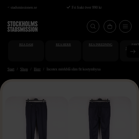
Hoppa
< stadsmissionen.se
Fri frakt över 990 kr
till
huvudinnehåll
REA DAM
REA HERR
REA INREDNING
FAKT
STUDENT
AT
Start
Shop
Herr
Incotex mörkblå slim fit kostymbyxa