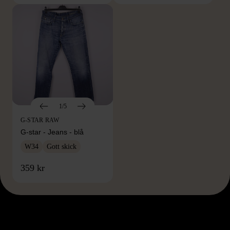
1/5
G-STAR RAW
G-star - Jeans - blå
W34
Gott skick
359 kr