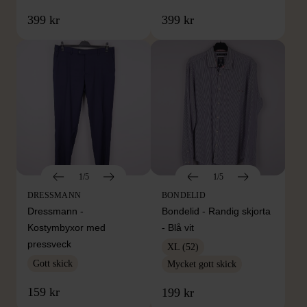
399 kr
399 kr
1/5
1/5
DRESSMANN
BONDELID
Dressmann -
Bondelid - Randig skjorta
Kostymbyxor med
- Blå vit
pressveck
XL (52)
Gott skick
Mycket gott skick
159 kr
199 kr