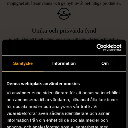
möjlighet att återanvända och ge nytt liv åt befintliga produkter.
Unika och prisvärda fynd
Vi erbjuder ett brett utbud av varor, allt från kläder och möbler
LIKNANDE PRODUKTER
till böcker och elektronik i våra butiker. Du har chansen att hitta
unika och originella föremål som inte finns i vanliga butiker.
Hitta produkter som påminner om denna
Samtycke
Information
Om
Denna webbplats använder cookies
Vi använder enhetsidentifierare för att anpassa innehållet
och annonserna till användarna, tillhandahålla funktioner
för sociala medier och analysera vår trafik. Vi
vidarebefordrar även sådana identifierare och annan
information från din enhet till de sociala medier och
1/5
1/5
annons- och analysföretag som vi samarbetar med.