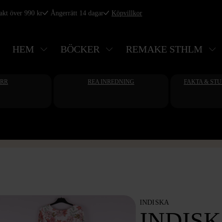
rakt över 990 kr
Ångerrätt 14 dagar
Köpvillkor
HEM
BÖCKER
REMAKE STHLM
ERR
REA INREDNING
FAKTA & ST
INDISKA
INDIS