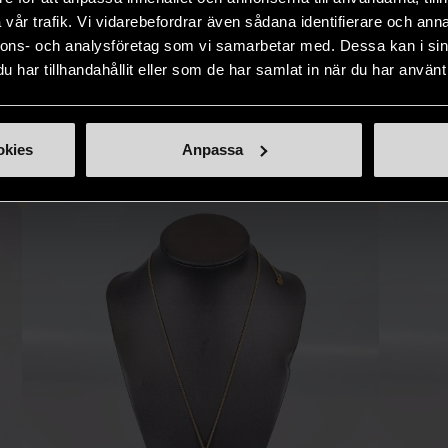
i våra butiker
nyproducerade varor får du
butiker. Du 
vår trafik. Vi vidarebefordrar även sådana identifierare och anna
ner som står
möjlighet att återanvända och ge
unika och or
nnons- och analysföretag som vi samarbetar med. Dessa kan i sin
naden på ett
nytt liv åt befintliga produkter.
inte finns
har tillhandahållit eller som de har samlat in när du har använt 
IKNANDE PRODUKT
sätt.
Hitta produkter som påminner om denna
okies
Anpassa