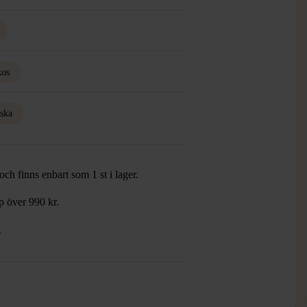
kos
iska
ch finns enbart som 1 st i lager.
öp över 990 kr.
.