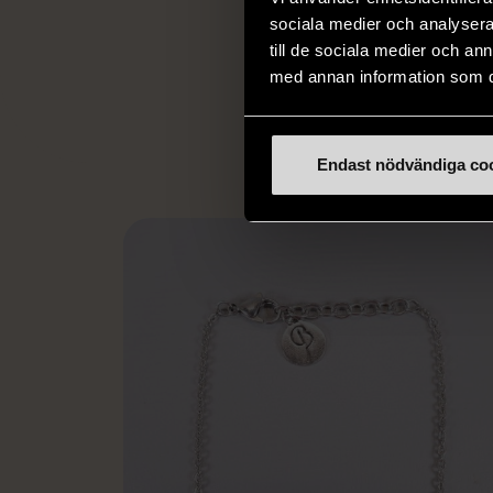
livssituationer och 
sociala medier och analysera 
arbetstränar perso
till de sociala medier och a
utanför arbetsmark
med annan information som du 
L
eller annat 
Endast nödvändiga co