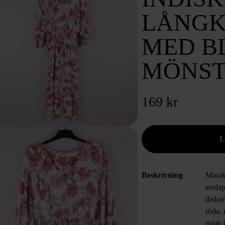
LÅNGK
MED B
MÖNST
169 kr
Beskrivning
Maxik
avsla
diskr
röda, 
mjuk k