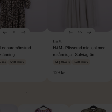
1/5
1/5
H&M
Leopardmönstrad
H&M - Plisserad midikjol med
klänning
resårmidja - Salviagrön
-34)
Nytt skick
M (38-40)
Gott skick
129 kr
ÅN SAMMA VARUMÄ
Hitta produkter från samma varumärke