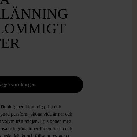
LÄNNING
LOMMIGT
ER
länning med blommig print och
ppnad passform, sköna vida ärmar och
et volym från midjan. Ljus botten med
rosa och gröna toner för en fräsch och
änsla. Mjukt och följsamt tyg ger ett