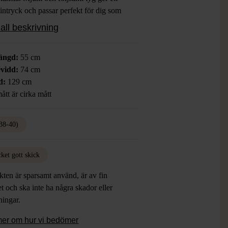
 intryck och passar perfekt för dig som
 en feminin och trendig stil.
all beskrivning
ängd:
55 cm
vidd:
74 cm
d:
129 cm
ått är cirka mått
38-40)
ket gott skick
ten är sparsamt använd, är av fin
et och ska inte ha några skador eller
tningar.
mer om hur vi bedömer