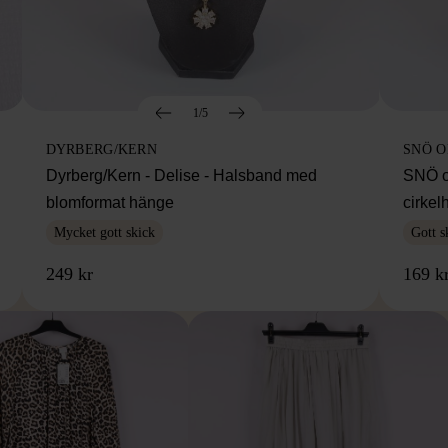
1/5
DYRBERG/KERN
SNÖ 
Dyrberg/Kern - Delise - Halsband med
SNÖ o
blomformat hänge
cirke
Mycket gott skick
Gott s
249 kr
169 k