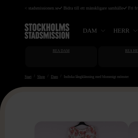
Hoppa
< stadsmissionen.se
Bidra till ett mänskligare samhälle
Fri f
till
huvudinnehåll
DAM
HERR
REA DAM
REA H
Start
Shop
Dam
Indiska långklänning med blommigt mönster