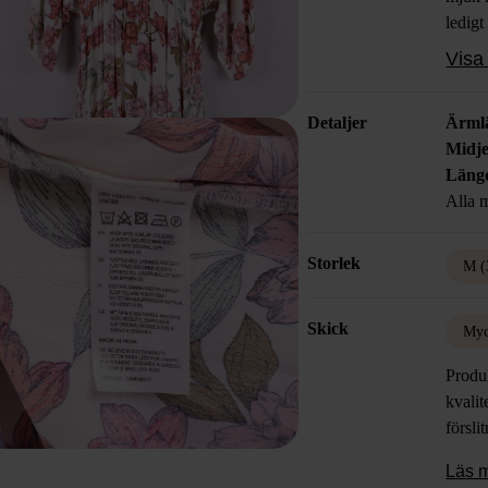
ledigt
gillar
Visa 
Detaljer
Ärml
Midje
Läng
Alla m
Storlek
M (
Skick
Myc
Produk
kvalit
försli
Läs 