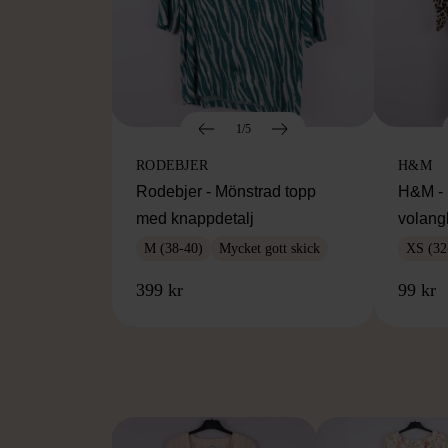
1/5
RODEBJER
H&M
Rodebjer - Mönstrad topp
H&M - 
med knappdetalj
volang
M (38-40)
Mycket gott skick
XS (32
399 kr
99 kr
FR