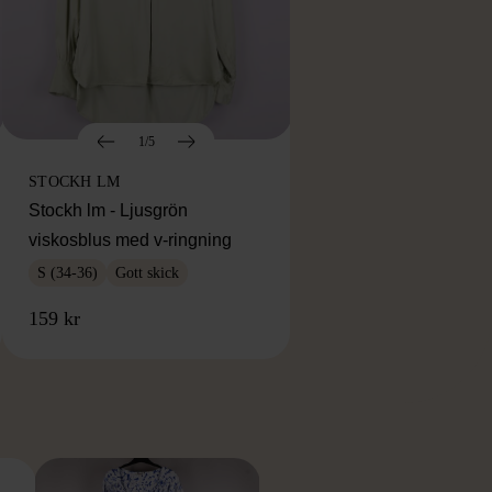
1/5
STOCKH LM
Stockh lm - Ljusgrön
viskosblus med v-ringning
S (34-36)
Gott skick
159 kr
RKE