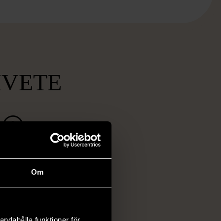
MVETE
ch prisvärda
fynd
Om
 ett brett utbud av
rån kläder och möbler
och elektronik i våra
andahålla funktioner för