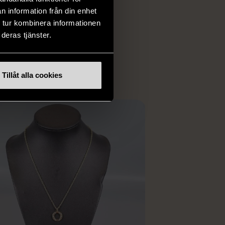
har chansen att hitta
n information från din enhet
iginella föremål som
 tur kombinera informationen
 i vanliga butiker.
deras tjänster.
ER
Tillåt alla cookies