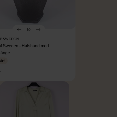
1/5
OF SWEDEN
f Sweden - Halsband med
lhänge
kick
r