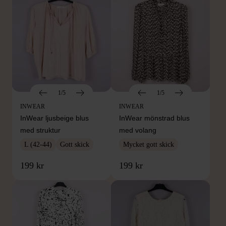
1/5
1/5
INWEAR
INWEAR
InWear ljusbeige blus
InWear mönstrad blus
med struktur
med volang
L (42-44)
Gott skick
Mycket gott skick
199 kr
199 kr