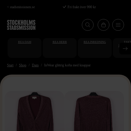
Hoppa
< stadsmissionen.se
Fri frakt över 990 kr
till
huvudinnehåll
REA DAM
REA HERR
REA INREDNING
FAKT
STUDENT
AT
Start
Shop
Dam
InWear glittrig kofta med knappar