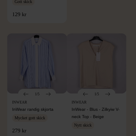
Gott skick
FRÅN SAMMA VARUMÄRKE
129 kr
Hitta produkter från samma varumärke
1/5
1/5
INWEAR
INWEAR
InWear randig skjorta
InWear - Blus - Zilkyiw V-
neck Top - Beige
Mycket gott skick
Nytt skick
279 kr