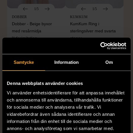
1/5
1/5
DOBBER
KUMKUM
Dobber - Beige byxor
KumKum Ring i
med resårmidja
sterlingsilver med svarta
läderimitation
stenar
S (34-36)
Nytt skick
Gott skick
179 kr
399 kr
Samtycke
Information
Om
Denna webbplats använder cookies
Vi använder enhetsidentifierare för att anpassa innehållet
och annonserna till användarna, tillhandahålla funktioner
för sociala medier och analysera vår trafik. Vi
vidarebefordrar även sådana identifierare och annan
information från din enhet till de sociala medier och
1/4
1/5
annons- och analysföretag som vi samarbetar med.