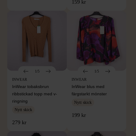
159 kr
1/5
1/5
INWEAR
INWEAR
InWear tobaksbrun
InWear blus med
ribbstickad topp med v-
färgstarkt mönster
ringning
Nytt skick
Nytt skick
199 kr
279 kr