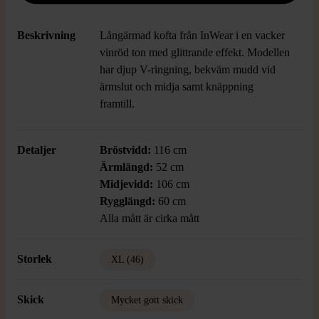
Beskrivning
Långärmad kofta från InWear i en vacker
vinröd ton med glittrande effekt. Modellen
har djup V-ringning, bekväm mudd vid
ärmslut och midja samt knäppning
framtill.
Detaljer
Bröstvidd:
116 cm
Ärmlängd:
52 cm
Midjevidd:
106 cm
Rygglängd:
60 cm
Alla mått är cirka mått
Storlek
XL (46)
Skick
Mycket gott skick