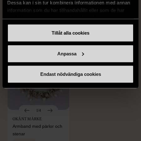
OKÄNT MÄRKE
OKÄNT MÄRKE
Dessa kan i sin tur kombinera informationen med annan
Örhängen i sterlingsilver
Armband med färgglada
information som du har tillhandahållit eller som de har
med spikberlocker
kulor
samlat in när du har använt deras tjänster.
Mycket gott skick
Gott skick
Tillåt alla cookies
399 kr
69 kr
Anpassa
Endast nödvändiga cookies
1/4
OKÄNT MÄRKE
Armband med pärlor och
stenar