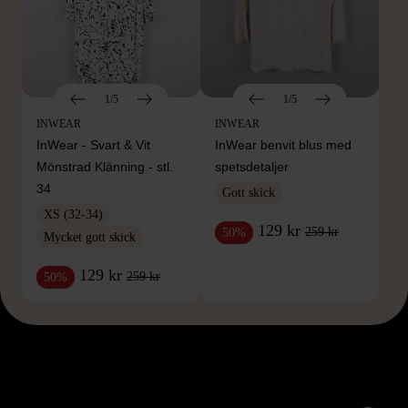
1/5
1/5
INWEAR
INWEAR
InWear - Svart & Vit
InWear benvit blus med
Mönstrad Klänning - stl.
spetsdetaljer
34
Gott skick
XS (32-34)
129 kr
259 kr
50%
Mycket gott skick
129 kr
259 kr
50%