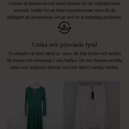
Genom att handla second hand minskar du din miljöpåverkan
avsevärt. Istället för att köpa nyproducerade varor får du
möjlighet att återanvända och ge nytt liv åt befintliga produkter.
Unika och prisvärda fynd
Vi erbjuder ett brett utbud av varor, allt från kläder och möbler
LIKNANDE PRODUKTER
till böcker och elektronik i våra butiker. Du har chansen att hitta
unika och originella föremål som inte finns i vanliga butiker.
Hitta produkter som påminner om denna