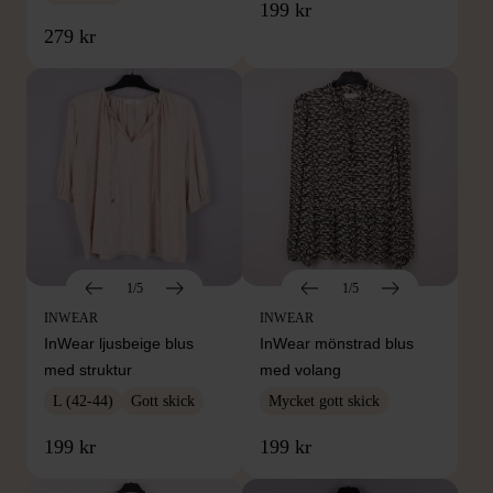
199 kr
279 kr
1/5
1/5
INWEAR
INWEAR
InWear ljusbeige blus
InWear mönstrad blus
med struktur
med volang
L (42-44)
Gott skick
Mycket gott skick
199 kr
199 kr