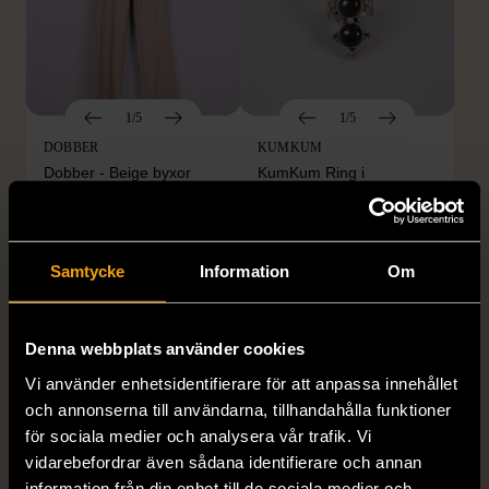
1/5
1/5
DOBBER
KUMKUM
Dobber - Beige byxor
KumKum Ring i
med resårmidja
sterlingsilver med svarta
läderimitation
stenar
S (34-36)
Nytt skick
Gott skick
Samtycke
Information
Om
179 kr
399 kr
Denna webbplats använder cookies
Vi använder enhetsidentifierare för att anpassa innehållet
och annonserna till användarna, tillhandahålla funktioner
för sociala medier och analysera vår trafik. Vi
vidarebefordrar även sådana identifierare och annan
information från din enhet till de sociala medier och