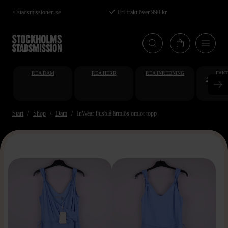
Hoppa
< stadsmissionen.se
Fri frakt över 990 kr
till
huvudinnehåll
REA DAM
REA HERR
REA INREDNING
FAKT
STUDENT
AT
Start
Shop
Dam
InWear ljusblå ärmlös omlot topp