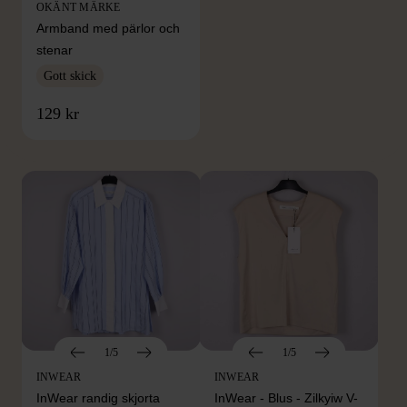
OKÄNT MÄRKE
Armband med pärlor och
stenar
Gott skick
FRÅN SAMMA VARUMÄRKE
129 kr
Hitta produkter från samma varumärke
1/5
1/5
INWEAR
INWEAR
InWear randig skjorta
InWear - Blus - Zilkyiw V-