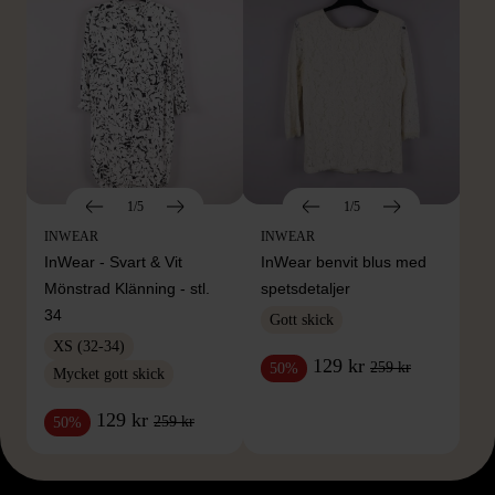
1/5
1/5
INWEAR
INWEAR
InWear - Svart & Vit
InWear benvit blus med
Mönstrad Klänning - stl.
spetsdetaljer
34
Gott skick
XS (32-34)
129 kr
259 kr
50%
Mycket gott skick
129 kr
259 kr
50%