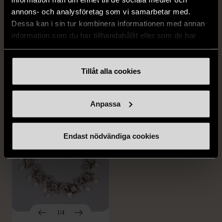
annons- och analysföretag som vi samarbetar med.
Dessa kan i sin tur kombinera informationen med annan
1/4
1/5
information som du har tillhandahållit eller som de har
OKÄNT MÄRKE
OKÄNT MÄRKE
samlat in när du har använt deras tjänster.
Örhängen i sterlingsilver
Armband med färgglada
med spikberlocker
kulor
Tillåt alla cookies
Mycket gott skick
Gott skick
399 kr
69 kr
Anpassa
Endast nödvändiga cookies
1/4