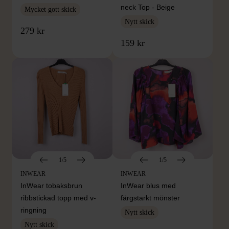
neck Top - Beige
Mycket gott skick
Nytt skick
279 kr
159 kr
1/5
1/5
INWEAR
INWEAR
InWear tobaksbrun
InWear blus med
ribbstickad topp med v-
färgstarkt mönster
ringning
Nytt skick
Nytt skick