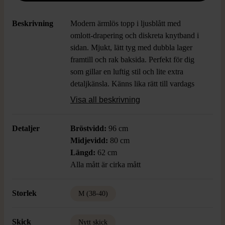
Beskrivning
Modern ärmlös topp i ljusblått med
omlott-drapering och diskreta knytband i
sidan. Mjukt, lätt tyg med dubbla lager
framtill och rak baksida. Perfekt för dig
som gillar en luftig stil och lite extra
detaljkänsla. Känns lika rätt till vardags
som till fest.
Visa all beskrivning
Detaljer
Bröstvidd:
96 cm
Midjevidd:
80 cm
Längd:
62 cm
Alla mått är cirka mått
Storlek
M (38-40)
Skick
Nytt skick