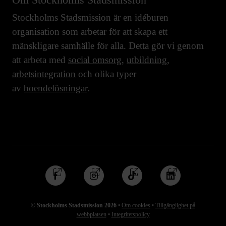
Stockholms Stadsmission är en idéburen
organisation som arbetar för att skapa ett
mänskligare samhälle för alla. Detta gör vi genom
att arbeta med
social omsorg
,
utbildning
,
arbetsintegration
och olika typer
av
boendelösningar
.
Följ
Följ
Följ
Följ
oss
oss
oss
oss
på
på
på
på
© Stockholms Stadsmission 2026
•
Om cookies
•
Tillgänglighet på
Facebook
Instagram
TikTok
Linkedin
webbplatsen
•
Integritetspolicy