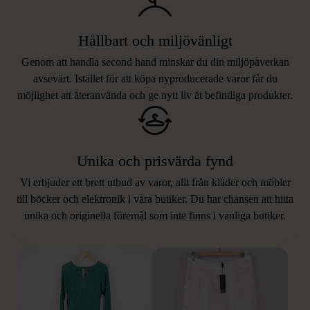
Hållbart och miljövänligt
Genom att handla second hand minskar du din miljöpåverkan
avsevärt. Istället för att köpa nyproducerade varor får du
möjlighet att återanvända och ge nytt liv åt befintliga produkter.
Unika och prisvärda fynd
Vi erbjuder ett brett utbud av varor, allt från kläder och möbler
LIKNANDE PRODUKTER
till böcker och elektronik i våra butiker. Du har chansen att hitta
unika och originella föremål som inte finns i vanliga butiker.
Hitta produkter som påminner om denna