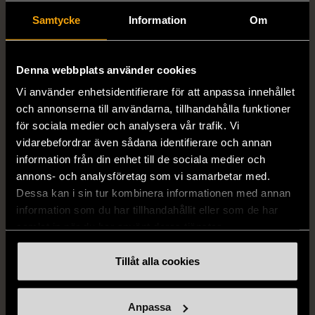
Samtycke
Information
Om
1/5
1/5
DRESSMANN
BONDELID
Denna webbplats använder cookies
Dressmann -
Bondelid - Randig skjorta
Vi använder enhetsidentifierare för att anpassa innehållet
Kostymbyxor med
- Blå vit
och annonserna till användarna, tillhandahålla funktioner
pressveck
XL (52)
för sociala medier och analysera vår trafik. Vi
Gott skick
Mycket gott skick
vidarebefordrar även sådana identifierare och annan
159 kr
199 kr
information från din enhet till de sociala medier och
annons- och analysföretag som vi samarbetar med.
Dessa kan i sin tur kombinera informationen med annan
information som du har tillhandahållit eller som de har
samlat in när du har använt deras tjänster.
Tillåt alla cookies
Anpassa