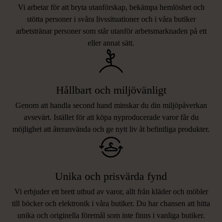
Vi arbetar för att bryta utanförskap, bekämpa hemlöshet och
stötta personer i svåra livssituationer och i våra butiker
arbetstränar personer som står utanför arbetsmarknaden på ett
eller annat sätt.
Hållbart och miljövänligt
Genom att handla second hand minskar du din miljöpåverkan
avsevärt. Istället för att köpa nyproducerade varor får du
möjlighet att återanvända och ge nytt liv åt befintliga produkter.
Unika och prisvärda fynd
Vi erbjuder ett brett utbud av varor, allt från kläder och möbler
LIKNANDE PRODUKTER
till böcker och elektronik i våra butiker. Du har chansen att hitta
unika och originella föremål som inte finns i vanliga butiker.
Hitta produkter som påminner om denna