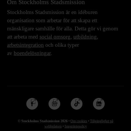
Om Stockholms Stadsmission
Stockholms Stadsmission är en idéburen
organisation som arbetar för att skapa ett
mänskligare samhälle för alla. Detta gör vi genom
att arbeta med
social omsorg
,
utbildning
,
arbetsintegration
och olika typer
av
boendelösningar
.
Följ
Följ
Följ
Följ
oss
oss
oss
oss
på
på
på
på
© Stockholms Stadsmission 2026
•
Om cookies
•
Tillgänglighet på
Facebook
Instagram
TikTok
Linkedin
webbplatsen
•
Integritetspolicy