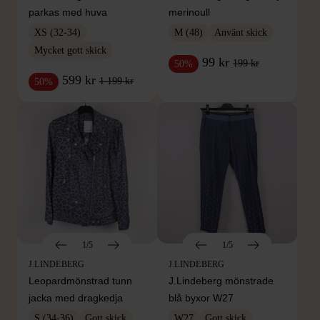
parkas med huva
merinoull
XS (32-34)
M (48)
Använt skick
Mycket gott skick
99 kr
199 kr
50%
599 kr
1 199 kr
50%
1/5
1/5
J.LINDEBERG
J.LINDEBERG
Leopardmönstrad tunn
J.Lindeberg mönstrade
jacka med dragkedja
blå byxor W27
S (34-36)
Gott skick
W27
Gott skick