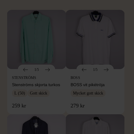
1/5
1/5
STENSTRÖMS
BOSS
Stenströms skjorta turkos
BOSS vit pikétröja
L (50)
Gott skick
Mycket gott skick
259 kr
279 kr