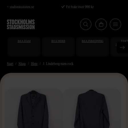
Hoppa
< stadsmissionen.se
Fri frakt över 990 kr
till
huvudinnehåll
REA DAM
REA HERR
REA INREDNING
FAKT
STUDENT
AT
Start
Shop
Herr
J. Lindeberg tunn rock