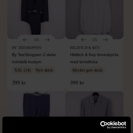
1/5
1/5
BY TEESHOPPEN
HILDITCH & KEY
By TeeShoppen 2-delar
Hilditch & Key linneskjorta
mörkblå kostym
med bröstficka
XXL (54)
Nytt skick
Mycket gott skick
399 kr
399 kr