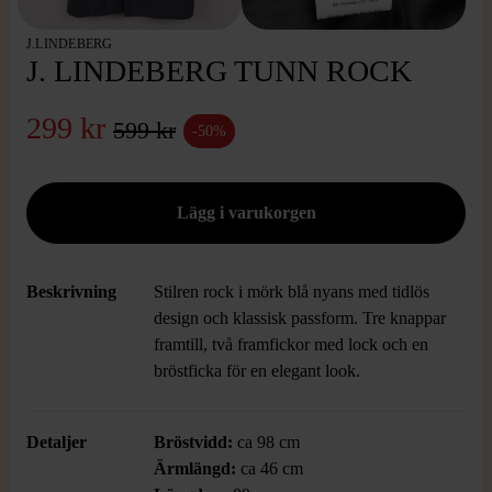
J.LINDEBERG
J. LINDEBERG TUNN ROCK
299 kr
599 kr
-50%
Beskrivning
Stilren rock i mörk blå nyans med tidlös
design och klassisk passform. Tre knappar
framtill, två framfickor med lock och en
bröstficka för en elegant look.
Detaljer
Bröstvidd:
ca 98 cm
Ärmlängd:
ca 46 cm