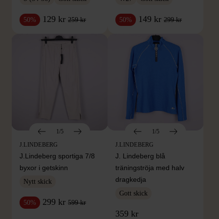
129 kr
149 kr
259 kr
299 kr
50%
50%
1/5
1/5
J.LINDEBERG
J.LINDEBERG
J.Lindeberg sportiga 7/8
J. Lindeberg blå
byxor i getskinn
träningströja med halv
dragkedja
Nytt skick
Gott skick
299 kr
599 kr
50%
359 kr