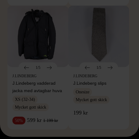
1/5
1/5
J.LINDEBERG
J.LINDEBERG
J.Lindeberg vadderad
J.Lindeberg slips
jacka med avtagbar huva
Onesize
XS (32-34)
Mycket gott skick
Mycket gott skick
199 kr
599 kr
1 199 kr
50%