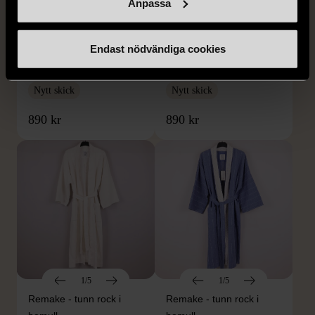
Anpassa
1/5
1/5
Endast nödvändiga cookies
Remake - tunn rock i
Remake - tunn rock i
linne
linne
Nytt skick
Nytt skick
890 kr
890 kr
1/5
1/5
Remake - tunn rock i
Remake - tunn rock i