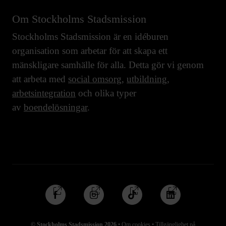
Om Stockholms Stadsmission
Stockholms Stadsmission är en idéburen
organisation som arbetar för att skapa ett
mänskligare samhälle för alla. Detta gör vi genom
att arbeta med
social omsorg
,
utbildning
,
arbetsintegration
och olika typer
av
boendelösningar
.
Följ
Följ
Följ
Följ
oss
oss
oss
oss
på
på
på
på
© Stockholms Stadsmission 2026
•
Om cookies
•
Tillgänglighet på