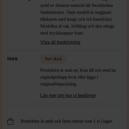
sydd av donerat material till Stockholms
Stadsmission. Varje modell är noggrant
tillskuren med krage och två framfickor.
Modellen är rak, höftlång och den stängs
med tryckknappar fram.
Visa all beskrivning
Jacket Mika in beige pattern weave,
crafted from fabric donated to Stockholms
Skick
Nytt skick
Stadsmission. Each piece is carefully cut,
featuring two front pockets and a collar.
Produkten är som ny. Kan till och med ha
The design is straight, hip-length, and
orginalprislapp kvar eller ligga i
fastens with snap buttons at the front.
originalförpackning.
Läs mer om hur vi bedömer
Produkten är unik och finns enbart som 1 st i lager.