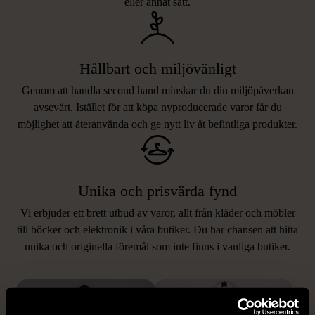
eller annat sätt.
Hållbart och miljövänligt
Genom att handla second hand minskar du din miljöpåverkan
avsevärt. Istället för att köpa nyproducerade varor får du
möjlighet att återanvända och ge nytt liv åt befintliga produkter.
Unika och prisvärda fynd
Vi erbjuder ett brett utbud av varor, allt från kläder och möbler
LIKNANDE PRODUKTER
till böcker och elektronik i våra butiker. Du har chansen att hitta
unika och originella föremål som inte finns i vanliga butiker.
Hitta produkter som påminner om denna