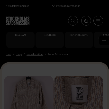
Hoppa
< stadsmissionen.se
Fri frakt över 990 kr
till
huvudinnehåll
REA DAM
REA HERR
REA INREDNING
FAKT
STUDENT
AT
Start
Shop
Remake Sthlm
Jacka Mika - retur