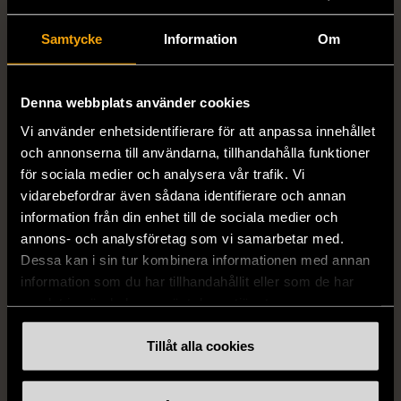
Samtycke
Information
Om
Denna webbplats använder cookies
Vi använder enhetsidentifierare för att anpassa innehållet
1/5
1/5
och annonserna till användarna, tillhandahålla funktioner
Vit topp med
Remake - tunn rock i
för sociala medier och analysera vår trafik. Vi
spetsdetaljer
linne
vidarebefordrar även sådana identifierare och annan
Nytt skick
Nytt skick
information från din enhet till de sociala medier och
annons- och analysföretag som vi samarbetar med.
890 kr
890 kr
Dessa kan i sin tur kombinera informationen med annan
information som du har tillhandahållit eller som de har
samlat in när du har använt deras tjänster.
Tillåt alla cookies