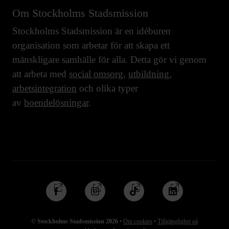
Om Stockholms Stadsmission
Stockholms Stadsmission är en idéburen
organisation som arbetar för att skapa ett
mänskligare samhälle för alla. Detta gör vi genom
att arbeta med
social omsorg
,
utbildning
,
arbetsintegration
och olika typer
av
boendelösningar
.
Följ
Följ
Följ
Följ
oss
oss
oss
oss
på
på
på
på
© Stockholms Stadsmission 2026
•
Om cookies
•
Tillgänglighet på
Facebook
Instagram
TikTok
Linkedin