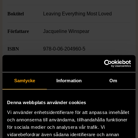
Boktitel
Leaving Everything Most Loved
Författare
Jacqueline Winspear
ISBN
978-0-06-204960-5
Skick
Mycket gott skick
Produkten är sparsamt använd, är av fin
Samtycke
Information
Om
kvalitet och ska inte ha några skador eller
förslitningar.
Denna webbplats använder cookies
Läs mer om hur vi bedömer
Vi använder enhetsidentifierare för att anpassa innehållet
och annonserna till användarna, tillhandahålla funktioner
för sociala medier och analysera vår trafik. Vi
vidarebefordrar även sådana identifierare och annan