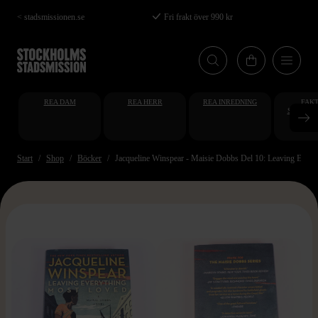
Hoppa
< stadsmissionen.se
Fri frakt över 990 kr
till
huvudinnehåll
REA DAM
REA HERR
REA INREDNING
FAKT
STUDENT
AT
Start
Shop
Böcker
Jacqueline Winspear - Maisie Dobbs Del 10: Leaving Ever
>