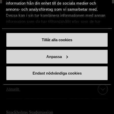
information från din enhet till de sociala medier och
annons- och analysföretag som vi samarbetar med.
Dessa kan i sin tur kombinera informationen med annan
information som du har tillhandahållit eller som de har
samlat in när du har använt deras tjänster.
Stöd oss
Tillåt alla cookies
Hitta till oss
Anpassa
Handla second hand online
Endast nödvändiga cookies
Om oss
Aktuellt
Stockholms Stadsmission